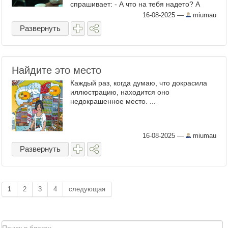
спрашивает: - А что на тебя надето? А
надето - ничего особенного. Ладно, в
16-08-2025
—
miumau
Берлине полно ...
Развернуть
Найдите это место
Каждый раз, когда думаю, что докрасила
иллюстрацию, находится оно
недокрашенное место. ...
16-08-2025
—
miumau
Развернуть
1
2
3
4
следующая