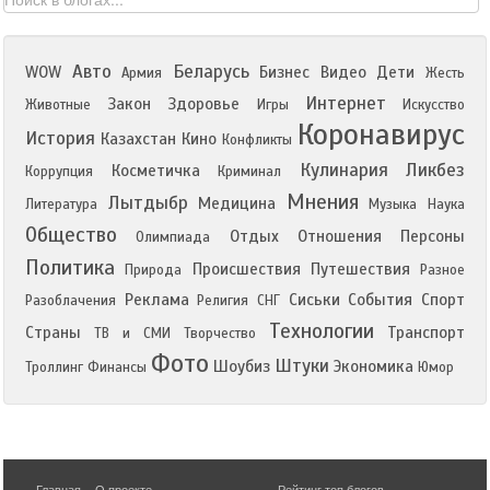
Авто
Беларусь
WOW
Бизнес
Видео
Дети
Армия
Жесть
Интернет
Закон
Здоровье
Животные
Игры
Искусство
Коронавирус
История
Казахстан
Кино
Конфликты
Кулинария
Ликбез
Косметичка
Коррупция
Криминал
Мнения
Лытдыбр
Медицина
Литература
Музыка
Наука
Общество
Отдых
Отношения
Персоны
Олимпиада
Политика
Происшествия
Путешествия
Природа
Разное
Реклама
Сиськи
События
Спорт
Разоблачения
Религия
СНГ
Технологии
Страны
Транспорт
ТВ и СМИ
Творчество
Фото
Штуки
Шоубиз
Экономика
Троллинг
Финансы
Юмор