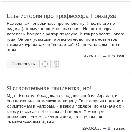
Еще история про профессора Нойхауза
Раз вам так понравилось про печеночку. Я долго его не
видела (потому что он меня вылечил). Но потом вдруг
довелось. Как раз в разгар локдауна. И как раз после нового
года. Он был уставший, а я вспомнила, что на новый год
таким хирургам как он "достается". Он пожаловался, что в
этом ...
31-08-2025
—
miumau
Развернуть
Я старательная пациентка, но!
Мда. Вчера тут беседовала с подписчицей из Израиля, и
она похвалила немецкую медицину. То, как врачи подходят
к симптомам и жалобам, и в каком порядке что назначают, и
к кому посылают. Я согласна. В целом. У меня уже
появились некоторые замечания, но в целом - да.
Значительно лучше, чем ...
29-08-2025
—
miumau