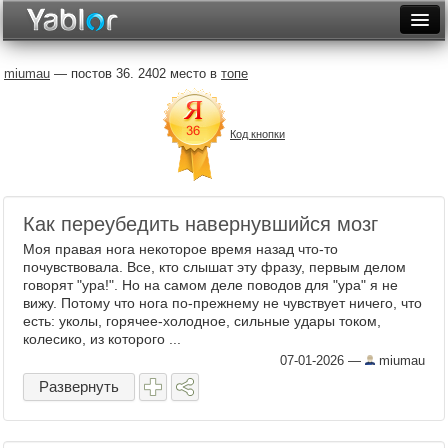
Разместить статью
Войти
miumau
— постов 36. 2402 место в
топе
Неделя
Код кнопки
Месяц
Рейтинги
Архив
Как переубедить навернувшийся мозг
Моя правая нога некоторое время назад что-то
Фототоп
почувствовала. Все, кто слышат эту фразу, первым делом
говорят "ура!". Но на самом деле поводов для "ура" я не
Видеотоп
вижу. Потому что нога по-прежнему не чувствует ничего, что
есть: уколы, горячее-холодное, сильные удары током,
колесико, из которого ...
07-01-2026
—
miumau
Развернуть