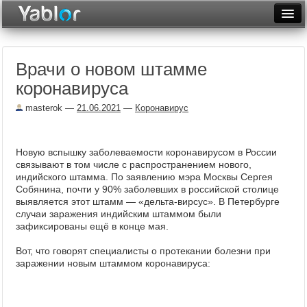
Разместить статью
Войти
Врачи о новом штамме
Неделя
коронавируса
Месяц
masterok
—
21.06.2021
—
Коронавирус
Рейтинги
Архив
Новую вспышку заболеваемости коронавирусом в России
связывают в том числе с распространением нового,
индийского штамма. По заявлению мэра Москвы Сергея
Фототоп
Собянина, почти у 90% заболевших в российской столице
выявляется этот штамм — «дельта-вирсус». В Петербурге
Видеотоп
случаи заражения индийским штаммом были
зафиксированы ещё в конце мая.
Вот, что говорят специалисты о протекании болезни при
заражении новым штаммом коронавируса: