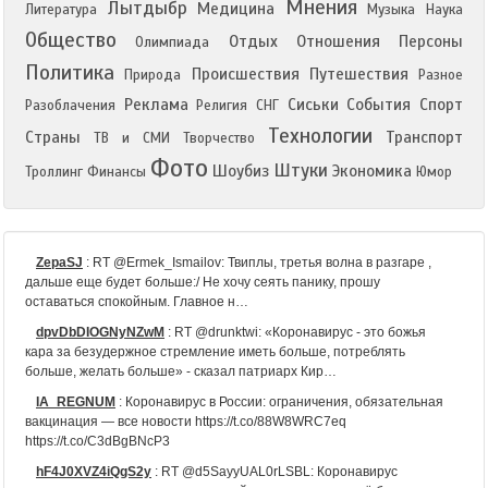
Мнения
Лытдыбр
Медицина
Литература
Музыка
Наука
Общество
Отдых
Отношения
Персоны
Олимпиада
Политика
Происшествия
Путешествия
Природа
Разное
Реклама
Сиськи
События
Спорт
Разоблачения
Религия
СНГ
Технологии
Страны
Транспорт
ТВ и СМИ
Творчество
Фото
Штуки
Шоубиз
Экономика
Троллинг
Финансы
Юмор
ZepaSJ
:
RT @Ermek_Ismailov: Твиплы, третья волна в разгаре ,
дальше еще будет больше:/ Не хочу сеять панику, прошу
оставаться спокойным. Главное н…
dpvDbDIOGNyNZwM
:
RT @drunktwi: «Коронавирус - это божья
кара за безудержное стремление иметь больше, потреблять
больше, желать больше» - сказал патриарх Кир…
IA_REGNUM
:
Коронавирус в России: ограничения, обязательная
вакцинация — все новости https://t.co/88W8WRC7eq
https://t.co/C3dBgBNcP3
hF4J0XVZ4iQgS2y
:
RT @d5SayyUAL0rLSBL: Коронавирус