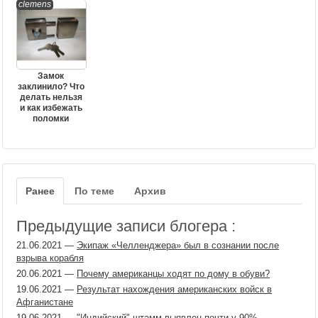
clemens
Замок
заклинило? Что
делать нельзя
и как избежать
поломки
Ранее
По теме
Архив
Предыдущие записи блогера :
21.06.2021
—
Экипаж «Челленджера» был в сознании после
взрыва корабля
20.06.2021
—
Почему американцы ходят по дому в обуви?
19.06.2021
—
Результат нахождения американских войск в
Афганистане
19.06.2021
—
"Индийский" штамм выявлен почти у 90%