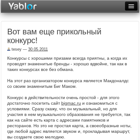
Разместить статью
Войти
Вот вам еще прикольный
Неделя
конкурс!
Месяц
tesey
—
30.05.2011
Рейтинги
Конкурсы с хорошими призами всегда приятны, а когда их
проводят знаменитые бренды - хорошо вдвойне, так как в
Архив
таких конкурсах все без обмана.
На этот раз организатором конкурса является Макдоналдс
Фототоп
со своим знаменитым Биг Маком.
Видеотоп
Конкурс в действительности очень простой - для этого
достаточно посетить сайт
bigmac.ru
и ознакомиться с
условиями. Сразу скажу, что он музыкальный, но для
участия в нем музыкального образования не требуется, так
как на сайте есть карта с адресами памятников и
ресторанов. Но это не простая карта, а своеобразные ноты,
где любой адрес является звуком и, прокладывая маршрут,
вы создаете свою мелодию.