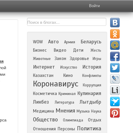
Войти
Авто
Беларусь
WOW
Армия
Бизнес
Видео
Дети
Жесть
Закон
Здоровье
Животные
Игры
ля
Интернет
История
Искусство
лой
еми
Казахстан
Кино
Конфликты
е
Коронавирус
Коррупция
Кулинария
Косметичка
Криминал
Ликбез
Лытдыбр
Литература
Мнения
Медицина
Музыка
Наука
Общество
Отдых
урса
Олимпиада
Политика
Отношения
Персоны