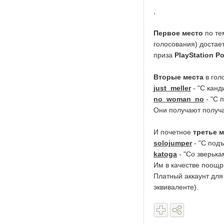
,
Первое место
по те
голосования) достае
приза
PlayStation Po
Вторые места
в гол
just_meller
- "С канд
no_woman_no
- "С 
Они получают получаю
И почетное
третье 
solojumper
- "С под
katoga
- "Со зверька
Им в качестве поощр
Платный аккаунт для
эквиваленте).