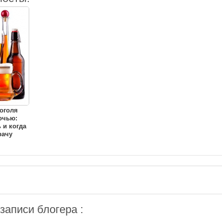
оголя
очью:
 и когда
рачу
аписи блогера :