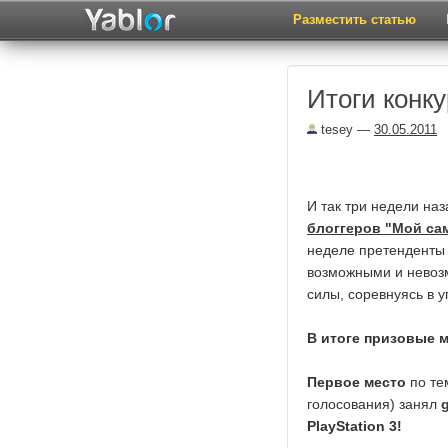
Разместить статью
Итоги конк
tesey
—
30.05.2011
И так три недели на
блоггеров "Мой са
неделе претенденты 
возможными и невоз
силы, соревнуясь в у
В итоге призовые 
Первое место
по те
голосования) занял
PlayStation 3!