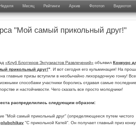
Неделя
Месяц
Рейтинги
Архив
Фототоп
Видеотоп
урса "Мой самый прикольный друг!"
зад
«Клуб Блоггеров Энтузиастов Развлечений»
объявил
Конкурс д
мый прикольный друг!
"
. И вот сегодня его кульминация! На прош
на главные призы вступили в необычайно лихорадочную гонку! Вс
можными способами участники боролись отдавая самые последни
порстве и настойчивости. Чего сказать все просто молодчики!
места распределились следующим образом:
ме "Мой самый прикольный друг" (определяющееся путем чистого
golubchikav
"С прикольной Катей". Он получает главный приз конк