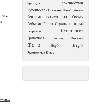
Происшествия
Природа
Путешествия
Разное
Разоблачения
ЮРИ и
Реклама
Сиськи
Религия
СНГ
тве
События
Спорт
Страны
ТВ и СМИ
Технологии
Творчество
Транспорт
Троллинг
Финансы
Фото
Штуки
Шоубиз
Экономика
Юмор
точник