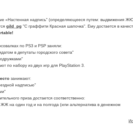
ме «Настенная надпись" (определяющееся путем: выдвижения Ж
тся
gild_pg
"С граффити Красная шапочка". Ему достается в качес
rtable!
осовалках по PS3 и PSP заняли:
идатом в депутаты городского совета"
подружками"
т по набору из двух игр для PlayStation 3.
место
занимают:
ъездной надписью"
ми"
ительного приза достается соответственно:
 ЖЖ на один год и на полгода (или альтернатива в денежном
Ис