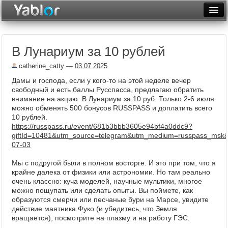
Разместить статью
Войти
В Лунариум за 10 рублей
Неделя
catherine_catty
—
03.07.2025
Месяц
Дамы и господа, если у кого-то на этой неделе вечер
свободный и есть баллы Русспасса, предлагаю обратить
Рейтинги
внимание на акцию: В Лунариум за 10 руб. Только 2-6 июля
можно обменять 500 бонусов RUSSPASS и доплатить всего
Архив
10 рублей.
https://russpass.ru/event/681b3bbb3605e94bf4a0ddc9?
Фототоп
giftId=10481&utm_source=telegram&utm_medium=russpass_msk
07-03
Видеотоп
Мы с подругой были в полном восторге. И это при том, что я
крайне далека от физики или астрономии. Но там реально
очень классно: куча моделей, научные мультики, многое
можно пощупать или сделать опыты. Вы поймете, как
образуются смерчи или песчаные бури на Марсе, увидите
действие маятника Фуко (и убедитесь, что Земля
вращается), посмотрите на плазму и на работу ГЭС.