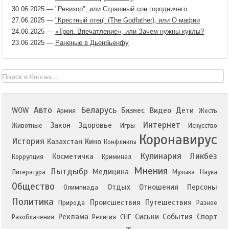
30.06.2025
—
"Ревизор", или Страшный сон городничего
27.06.2025
—
"Крестный отец" (The Godfather), или О мафии
24.06.2025
—
«Троя. Впечатление», или Зачем нужны куклы?
23.06.2025
—
Раненые в Дьенбьенфу
Авто
Беларусь
WOW
Бизнес
Видео
Дети
Армия
Жесть
Интернет
Закон
Здоровье
Животные
Игры
Искусство
Коронавирус
История
Казахстан
Кино
Конфликты
Кулинария
Ликбез
Косметичка
Коррупция
Криминал
Мнения
Лытдыбр
Медицина
Литература
Музыка
Наука
Общество
Отдых
Отношения
Персоны
Олимпиада
Политика
Происшествия
Путешествия
Природа
Разное
Реклама
Сиськи
События
Спорт
Разоблачения
Религия
СНГ