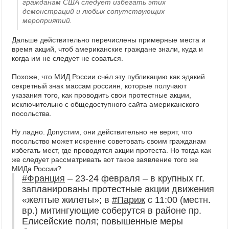
гражданам США следует избегать этих
демонстраций и любых сопутствующих
мероприятий.
Дальше действительно перечислены примерные места и
время акций, чтоб американские граждане знали, куда и
когда им не следует не соваться.
Похоже, что МИД России счёл эту публикацию как эдакий
секретный знак массам россиян, которые получают
указания того, как проводить свои протестные акции,
исключительно с общедоступного сайта американского
посольства.
Ну ладно. Допустим, они действительно не верят, что
посольство может искренне советовать своим гражданам
избегать мест, где проводятся акции протеста. Но тогда как
же следует рассматривать вот такое заявление того же
МИДа России?
#Франция
– 23-24 февраля – в крупных гг.
запланированы протестные акции движения
«желтые жилеты»; в
#Париж
с 11:00 (местн.
вр.) митингующие соберутся в районе пр.
Елисейские поля; повышенные меры