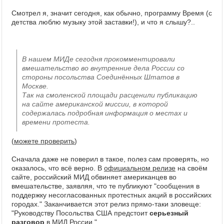
Смотрел я, значит сегодня, как обычно, программу Время (с
детства люблю музыку этой заставки!), и что я слышу?..
В нашем МИДе сегодня прокомментировали
вмешательство во внутренние дела России со
стороны посольства Соединённых Штатов в
Москве.
Так на смоленской площади расценили публикацию
на сайте американской миссии, в которой
содержалась подробная информация о местах и
времени протеста.
(
можете проверить
)
Сначала даже не поверил в такое, полез сам проверять, но
оказалось, что всё верно. В
официальном релизе
на своём
сайте, российский МИД обвиняет американцев во
вмешательстве, заявляя, что те публикуют "сообщения в
поддержку несогласованных протестных акций в российских
городах." Заканчивается этот релиз прямо-таки зловеще:
"Руководству Посольства США предстоит
серьезный
разговор
в МИД России."