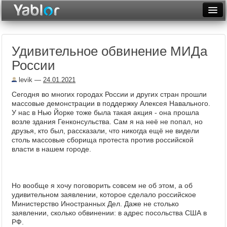
Разместить статью
Войти
Удивительное обвинение МИДа
Неделя
России
Месяц
levik
—
24.01.2021
Рейтинги
Сегодня во многих городах России и других стран прошли
массовые демонстрации в поддержку Алексея Навального.
Архив
У нас в Нью Йорке тоже была такая акция - она прошла
возле здания Генконсульства. Сам я на неё не попал, но
друзья, кто был, рассказали, что никогда ещё не видели
Фототоп
столь массовые сборища протеста против российской
власти в нашем городе.
Видеотоп
Но вообще я хочу поговорить совсем не об этом, а об
удивительном заявлении, которое сделало российское
Министерство Иностранных Дел. Даже не столько
заявлении, сколько обвинении: в адрес посольства США в
РФ.