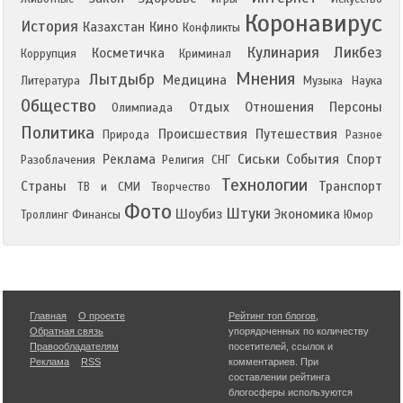
Коронавирус
История
Казахстан
Кино
Конфликты
Кулинария
Ликбез
Косметичка
Коррупция
Криминал
Мнения
Лытдыбр
Медицина
Литература
Музыка
Наука
Общество
Отдых
Отношения
Персоны
Олимпиада
Политика
Происшествия
Путешествия
Природа
Разное
Реклама
Сиськи
События
Спорт
Разоблачения
Религия
СНГ
Технологии
Страны
Транспорт
ТВ и СМИ
Творчество
Фото
Штуки
Шоубиз
Экономика
Троллинг
Финансы
Юмор
Главная
О проекте
Рейтинг топ блогов
,
Обратная связь
упорядоченных по количеству
Правообладателям
посетителей, ссылок и
Реклама
RSS
комментариев. При
составлении рейтинга
блогосферы используются