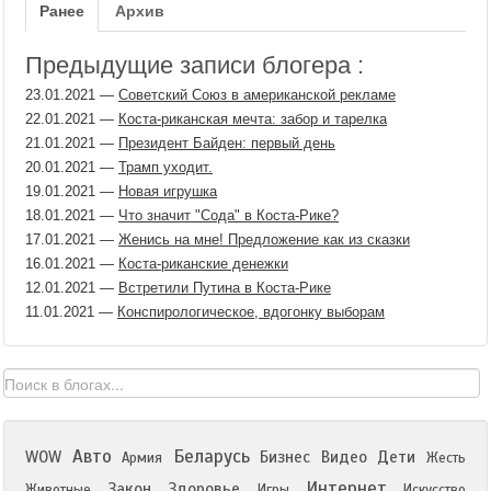
Ранее
Архив
Предыдущие записи блогера :
23.01.2021
—
Советский Союз в американской рекламе
22.01.2021
—
Коста-риканская мечта: забор и тарелка
21.01.2021
—
Президент Байден: первый день
20.01.2021
—
Трамп уходит.
19.01.2021
—
Новая игрушка
18.01.2021
—
Что значит "Сода" в Коста-Рике?
17.01.2021
—
Женись на мне! Предложение как из сказки
16.01.2021
—
Коста-риканские денежки
12.01.2021
—
Встретили Путина в Коста-Рике
11.01.2021
—
Конспирологическое, вдогонку выборам
Авто
Беларусь
WOW
Бизнес
Видео
Дети
Армия
Жесть
Интернет
Закон
Здоровье
Животные
Игры
Искусство