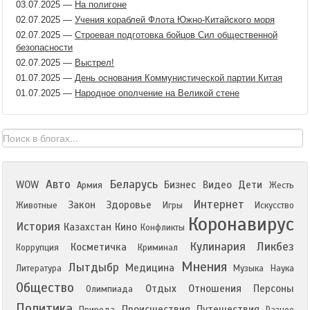
03.07.2025
—
На полигоне
02.07.2025
—
Учения кораблей Флота Южно-Китайского моря
02.07.2025
—
Строевая подготовка бойцов Сил общественной
безопасности
02.07.2025
—
Выстрел!
01.07.2025
—
День основания Коммунистической партии Китая
01.07.2025
—
Народное ополчение на Великой стене
Авто
Беларусь
WOW
Бизнес
Видео
Дети
Армия
Жесть
Интернет
Закон
Здоровье
Животные
Игры
Искусство
Коронавирус
История
Казахстан
Кино
Конфликты
Кулинария
Ликбез
Косметичка
Коррупция
Криминал
Мнения
Лытдыбр
Медицина
Литература
Музыка
Наука
Общество
Отдых
Отношения
Персоны
Олимпиада
Политика
Происшествия
Путешествия
Природа
Разное