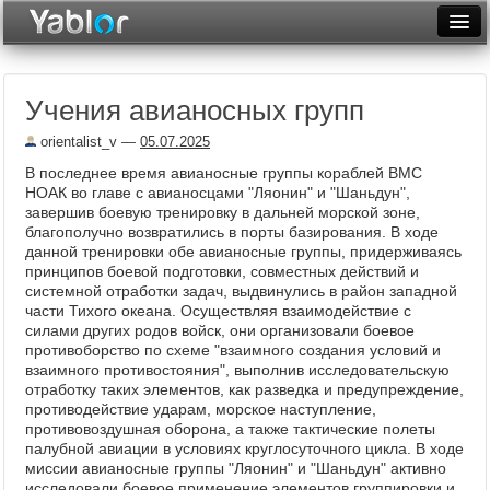
Разместить статью
Войти
Учения авианосных групп
Неделя
orientalist_v
—
05.07.2025
Месяц
В последнее время авианосные группы кораблей ВМС
НОАК во главе с авианосцами "Ляонин" и "Шаньдун",
Рейтинги
завершив боевую тренировку в дальней морской зоне,
благополучно возвратились в порты базирования. В ходе
Архив
данной тренировки обе авианосные группы, придерживаясь
принципов боевой подготовки, совместных действий и
Фототоп
системной отработки задач, выдвинулись в район западной
части Тихого океана. Осуществляя взаимодействие с
Видеотоп
силами других родов войск, они организовали боевое
противоборство по схеме "взаимного создания условий и
взаимного противостояния", выполнив исследовательскую
отработку таких элементов, как разведка и предупреждение,
противодействие ударам, морское наступление,
противовоздушная оборона, а также тактические полеты
палубной авиации в условиях круглосуточного цикла. В ходе
миссии авианосные группы "Ляонин" и "Шаньдун" активно
исследовали боевое применение элементов группировки и