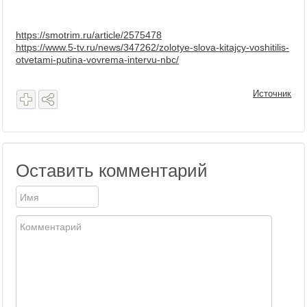
https://smotrim.ru/article/2575478
https://www.5-tv.ru/news/347262/zolotye-slova-kitajcy-voshitilis-
otvetami-putina-vovrema-intervu-nbc/
Источник
Оставить комментарий