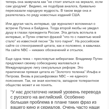
теперь она зазвучала как "не стоит злиться на зеркало, если
сам уродлив". Видимо, не подобрав аналога, буквально
пересказали народную мудрость. В таком виде она и
разлетелась по ряду новостных изданий США.
Или другая часть интервью, где журналист вспоминал о
встрече Путина и Байдена. Тогда второй якобы не увидел
душу в глазах президента России. Эта деталь всплыла в
интервью, и Путин ответил фразой "что-то с памятью моей
стало" из известной песни "За того парня". На российском
сайте со стенограммой цитата, как и положено, в кавычках.
На сайте NBC – никаких обозначений и отсылок.
Еще одна тема – пресловутые кибератаки. Владимир Путин
предложил своему собеседнику жаловаться в
Международную лигу сексуальных реформ. Это
практически прямая цитата из "Золотого теленка" Ильфа и
Петрова. Вновь в расшифровках NBC – не единого
пояснения. Так, не зная контекста, западное толерантное
общество может и не понять.
"У нас достаточно низкий уровень перевода
с русского на английский. Особенно
большая проблема в плане таких фраз из
вашего кино и сериалов. Очень часто наши