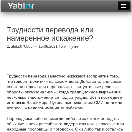
Разместить статью
Войти
Трудности перевода или
Неделя
намеренное искажение?
Месяц
aleks070565
—
16.06.2021
Теги:
Путин
Рейтинги
Архив
Трудности перевода зачастую искажают восприятие того,
Фототоп
что говорят политики на самом деле. Действительно самая
сложная задача для переводчика – ситуативные речевые
Видеотоп
обороты-окказионализмы, когда традиционное выражение
несколько видоизменяется под ситуацию. Вот и последнее
интервью Владимира Путина американским СМИ оставило
вопросы и недопонимания за рубежом.
Переводчики либо не смогли, либо не захотели передать
обычные в речи российского лидера отсылки к классике или
народные пословицы и поговорки. Они либо так и остались