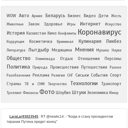
Авто
Беларусь
WOW
Бизнес
Видео
Дети
Армия
Жесть
Интернет
Закон
Здоровье
Животные
Игры
Искусство
Коронавирус
История
Казахстан
Кино
Конфликты
Кулинария
Ликбез
Косметичка
Коррупция
Криминал
Мнения
Лытдыбр
Медицина
Литература
Музыка
Наука
Общество
Отдых
Отношения
Персоны
Олимпиада
Политика
Происшествия
Путешествия
Природа
Разное
Реклама
Сиськи
События
Спорт
Разоблачения
Религия
СНГ
Технологии
Страны
Транспорт
ТВ и СМИ
Творчество
Фото
Штуки
Шоубиз
Экономика
Троллинг
Финансы
Юмор
LaraLar93023545
:
RT @newkc14: - "Когда я стану президентом
тирании Путина придет конец"