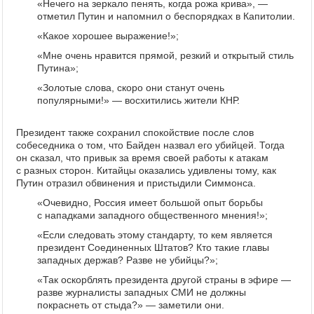
«Нечего на зеркало пенять, когда рожа крива», —
отметил Путин и напомнил о беспорядках в Капитолии.
«Какое хорошее выражение!»;
«Мне очень нравится прямой, резкий и открытый стиль
Путина»;
«Золотые слова, скоро они станут очень
популярными!» — восхитились жители КНР.
Президент также сохранил спокойствие после слов
собеседника о том, что Байден назвал его убийцей. Тогда
он сказал, что привык за время своей работы к атакам
с разных сторон. Китайцы оказались удивлены тому, как
Путин отразил обвинения и пристыдили Симмонса.
«Очевидно, Россия имеет большой опыт борьбы
с нападками западного общественного мнения!»;
«Если следовать этому стандарту, то кем является
президент Соединенных Штатов? Кто такие главы
западных держав? Разве не убийцы?»;
«Так оскорблять президента другой страны в эфире —
разве журналисты западных СМИ не должны
покраснеть от стыда?» — заметили они.