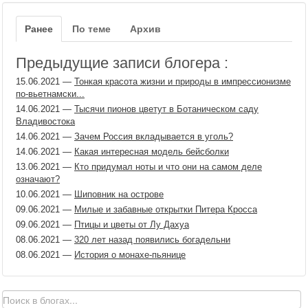
Ранее
По теме
Архив
Предыдущие записи блогера :
15.06.2021
—
Тонкая красота жизни и природы в импрессионизме
по-вьетнамски...
14.06.2021
—
Тысячи пионов цветут в Ботаническом саду
Владивостока
14.06.2021
—
Зачем Россия вкладывается в уголь?
14.06.2021
—
Какая интересная модель бейсболки
13.06.2021
—
Кто придумал ноты и что они на самом деле
означают?
10.06.2021
—
Шиповник на острове
09.06.2021
—
Милые и забавные открытки Питера Кросса
09.06.2021
—
Птицы и цветы от Лу Дахуа
08.06.2021
—
320 лет назад появились богадельни
08.06.2021
—
История о монахе-пьянице