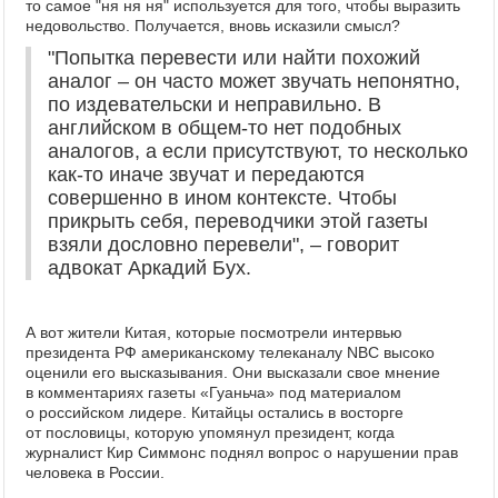
то самое "ня ня ня" используется для того, чтобы выразить
недовольство. Получается, вновь исказили смысл?
"Попытка перевести или найти похожий
аналог – он часто может звучать непонятно,
по издевательски и неправильно. В
английском в общем-то нет подобных
аналогов, а если присутствуют, то несколько
как-то иначе звучат и передаются
совершенно в ином контексте. Чтобы
прикрыть себя, переводчики этой газеты
взяли дословно перевели", – говорит
адвокат Аркадий Бух.
А вот жители Китая, которые посмотрели интервью
президента РФ американскому телеканалу NBC высоко
оценили его высказывания. Они высказали свое мнение
в комментариях газеты «Гуаньча» под материалом
о российском лидере. Китайцы остались в восторге
от пословицы, которую упомянул президент, когда
журналист Кир Симмонс поднял вопрос о нарушении прав
человека в России.