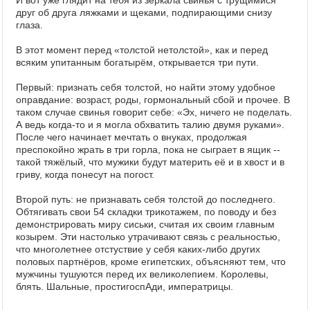
И вот уже глядит на тебя из зеркала свинья с трущимися
друг об друга ляжками и щеками, подпирающими снизу
глаза.
В этот момент перед «толстой нетолстой», как и перед
всяким упитанным богатырём, открывается три пути.
Первый: признать себя толстой, но найти этому удобное
оправдание: возраст, роды, гормональный сбой и прочее. В
таком случае свинья говорит себе: «Эх, ничего не поделать.
А ведь когда-то и я могла обхватить талию двумя руками».
После чего начинает мечтать о внуках, продолжая
преспокойно жрать в три горла, пока не сыграет в ящик --
такой тяжёлый, что мужики будут материть её и в хвост и в
гриву, когда понесут на погост.
Второй путь: не признавать себя толстой до последнего.
Обтягивать свои 54 складки трикотажем, по поводу и без
демонстрировать миру сиськи, считая их своим главным
козырем. Эти настолько утрачивают связь с реальностью,
что многолетнее отстуствие у себя каких-либо других
половых партнёров, кроме египетских, объясняют тем, что
мужчины тушуются перед их великолепием. Королевы,
блять. Шальные, простигоспАди, императрицы.