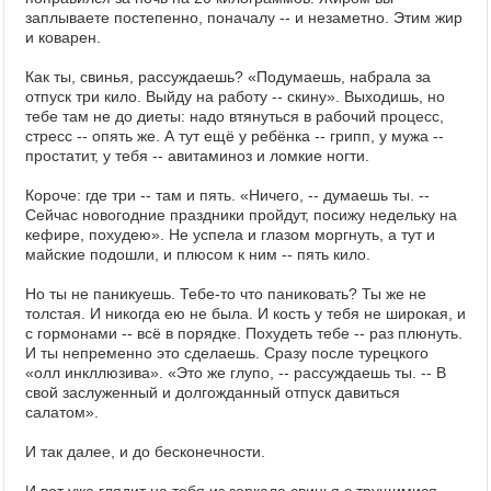
заплываете постепенно, поначалу -- и незаметно. Этим жир
и коварен.
Как ты, свинья, рассуждаешь? «Подумаешь, набрала за
отпуск три кило. Выйду на работу -- скину». Выходишь, но
тебе там не до диеты: надо втянуться в рабочий процесс,
стресс -- опять же. А тут ещё у ребёнка -- грипп, у мужа --
простатит, у тебя -- авитаминоз и ломкие ногти.
Короче: где три -- там и пять. «Ничего, -- думаешь ты. --
Сейчас новогодние праздники пройдут, посижу недельку на
кефире, похудею». Не успела и глазом моргнуть, а тут и
майские подошли, и плюсом к ним -- пять кило.
Но ты не паникуешь. Тебе-то что паниковать? Ты же не
толстая. И никогда ею не была. И кость у тебя не широкая, и
с гормонами -- всё в порядке. Похудеть тебе -- раз плюнуть.
И ты непременно это сделаешь. Сразу после турецкого
«олл инкллюзива». «Это же глупо, -- рассуждаешь ты. -- В
свой заслуженный и долгожданный отпуск давиться
салатом».
И так далее, и до бесконечности.