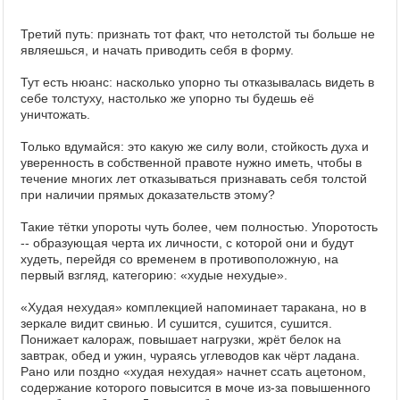
Третий путь: признать тот факт, что нетолстой ты больше не
являешься, и начать приводить себя в форму.
Тут есть нюанс: насколько упорно ты отказывалась видеть в
себе толстуху, настолько же упорно ты будешь её
уничтожать.
Только вдумайся: это какую же силу воли, стойкость духа и
уверенность в собственной правоте нужно иметь, чтобы в
течение многих лет отказываться признавать себя толстой
при наличии прямых доказательств этому?
Такие тётки упороты чуть более, чем полностью. Упоротость
-- образующая черта их личности, с которой они и будут
худеть, перейдя со временем в противоположную, на
первый взгляд, категорию: «худые нехудые».
«Худая нехудая» комплекцией напоминает таракана, но в
зеркале видит свинью. И сушится, сушится, сушится.
Понижает калораж, повышает нагрузки, жрёт белок на
завтрак, обед и ужин, чураясь углеводов как чёрт ладана.
Рано или поздно «худая нехудая» начнет ссать ацетоном,
содержание которого повысится в моче из-за повышенного