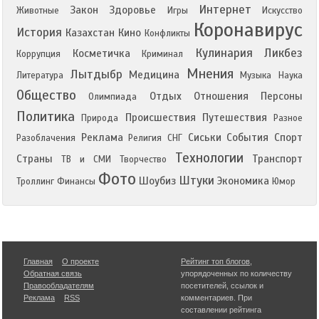
Интернет
Закон
Здоровье
Животные
Игры
Искусство
Коронавирус
История
Казахстан
Кино
Конфликты
Кулинария
Ликбез
Косметичка
Коррупция
Криминал
Мнения
Лытдыбр
Медицина
Литература
Музыка
Наука
Общество
Отдых
Отношения
Персоны
Олимпиада
Политика
Происшествия
Путешествия
Природа
Разное
Реклама
Сиськи
События
Спорт
Разоблачения
Религия
СНГ
Технологии
Страны
Транспорт
ТВ и СМИ
Творчество
Фото
Штуки
Шоубиз
Экономика
Троллинг
Финансы
Юмор
Главная
О проекте
Рейтинг топ блогов
,
Обратная связь
упорядоченных по количеству
Правообладателям
посетителей, ссылок и
Реклама
RSS
комментариев. При
составлении рейтинга