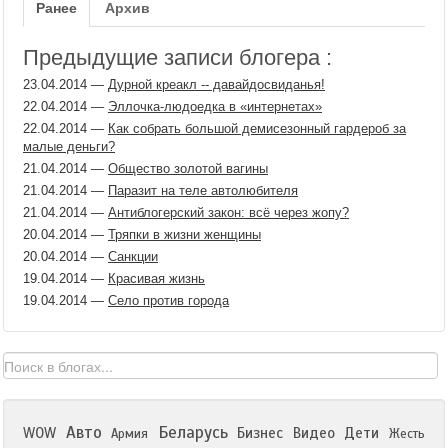
Ранее
Архив
Предыдущие записи блогера :
23.04.2014
—
Дурной креакл -- давайдосвиданья!
22.04.2014
—
Эллочка-людоедка в «интернетах»
22.04.2014
—
Как собрать большой демисезонный гардероб за
малые деньги?
21.04.2014
—
Общество золотой вагины
21.04.2014
—
Паразит на теле автолюбителя
21.04.2014
—
Антиблогерский закон: всё через жопу?
20.04.2014
—
Тряпки в жизни женщины
20.04.2014
—
Cанкции
19.04.2014
—
Красивая жизнь
19.04.2014
—
Село против города
Авто
Беларусь
WOW
Бизнес
Видео
Дети
Армия
Жесть