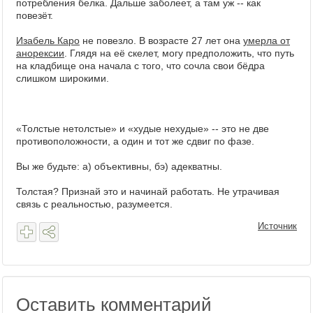
потребления белка. Дальше заболеет, а там уж -- как
повезёт.
Изабель Каро
не повезло. В возрасте 27 лет она
умерла от
анорексии
. Глядя на её скелет, могу предположить, что путь
на кладбище она начала с того, что сочла свои бёдра
слишком широкими.
«Толстые нетолстые» и «худые нехудые» -- это не две
противоположности, а один и тот же сдвиг по фазе.
Вы же будьте: а) объективны, бэ) адекватны.
Толстая? Признай это и начинай работать. Не утрачивая
связь с реальностью, разумеется.
Источник
Оставить комментарий