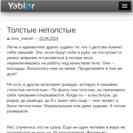
Разместить статью
Войти
Толстые нетолстые
Неделя
miss_tramell
—
23.04.2014
Месяц
Легче и адекватнее других худеют те, кто с детства помнит
себя свиньёй. Эти, если берут себя в руки, не отступают и
Рейтинги
умеют вовремя остановиться в потере веса,
переключившись на работу над качеством тела. Они --
Архив
молодцы. Вопросов к ним не имею. Продолжайте в том же
духе!
Фототоп
Но есть и другая категория граждан, которую я называю
Видеотоп
«толстые нетолстые». По факту они толстые, но признавать
себя таковыми отказываются. Когда-то -- в институте, до
родов, до развода, до Б-г знает чего ещё -- они, может, и
были нетолстыми. Нормальными или даже худыми. А потом
разжирели.
Нет, случилось это не сразу. Ещё ни один человек в мире не
поправился за ночь на 20 килограммов. Жиром вы