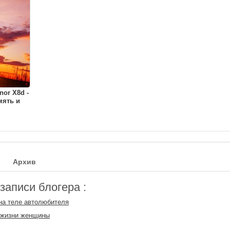
or X8d -
мять и
Архив
аписи блогера :
на теле автолюбителя
 жизни женщины