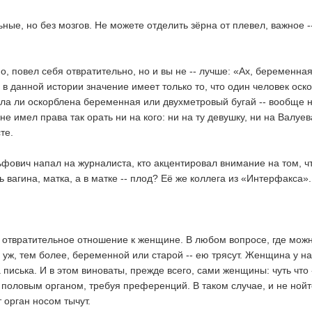
ые, но без мозгов. Не можете отделить зёрна от плевел, важное --
, повел себя отвратительно, но и вы не -- лучше: «Ах, беременная
 в данной истории значение имеет только то, что один человек оск
ыла ли оскорблена беременная или двухметровый бугай -- вообще 
е имел права так орать ни на кого: ни на ту девушку, ни на Валуев
те.
фович напал на журналиста, кто акцентировал внимание на том, чт
ь вагина, матка, а в матке -- плод? Её же коллега из «Интерфакса».
 отвратительное отношение к женщине. В любом вопросе, где мож
а уж, тем более, беременной или старой -- ею трясут. Женщина у нас
а писька. И в этом виноваты, прежде всего, сами женщины: чуть что 
половым органом, требуя преференций. В таком случае, и не нойт
т орган носом тычут.