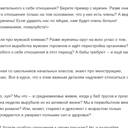
ажительного к себе отношения? Берите пример с мужчин. Разве он
го отношения только на том основании, что у них есть члены? А ве
мужчины! Если ударить нас по яйцам, нам будет очень больно!
пониманием, пожалуйста!»
и про мужской климакс? Разве мужчины орут на всех углах о том, 
жается выработка мужских горомнов и идёт перестройка организма
обого к себе отношения в этот период? А бабы требуют -- и ещё ка
иная со школьников начальных классов, знают про менструацию,
кс. Все в курсе, что к этим важным деталям надлежит относиться 
но, хуя? Мы что -- в средневековье живем, когда у баб трусов и прок
на неделю вырубали их из активной жизни? Мы в первобытном век
нях рожали? Или, может, стареют и дряхлеют с возрастом только
рождаются и умирают полными сил и здоровья?
? Хотите особого отношения к своим писькам? Ну, и получайте