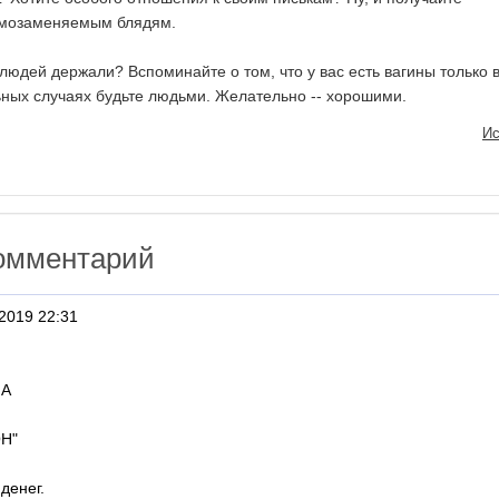
аимозаменяемым блядям.
 людей держали? Вспоминайте о том, что у вас есть вагины только 
льных случаях будьте людьми. Желательно -- хорошими.
Ис
омментарий
2019 22:31
hA
Н"
денег.