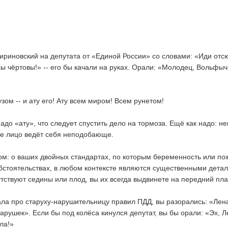
ириновский на депутата от «Единой России» со словами: «Иди отс
ы чёртовы!» -- его бы качали на руках. Орали: «Молодец, Вольфыч,
узом -- и ату его! Ату всем миром! Всем рунетом!
надо «ату», что следует спустить дело на тормоза. Ещё как надо: не
ое лицо ведёт себя неподобающе.
угом: о ваших двойных стандартах, по которым беременность или п
бстоятельствах, в любом контексте являются существенными дета
утствуют седины или плод, вы их всегда выдвинете на передний пла
ла про старуху-нарушительницу правил ПДД, вы разорались: «Лен
арушек». Если бы под колёса кинулся депутат, вы бы орали: «Эх, Л
ла!»