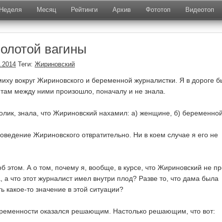
Неделя
Месяц
Рейтинги
Архив
Фототоп
Видеотоп
олотой вагины
.2014
Теги:
Жириновский
иху вокруг Жириновского и беременной журналистки. Я в дороге б
о там между ними произошло, поначалу и не знала.
ролик, знала, что Жириновский нахамил: а) женщине, б) беременной
оведение Жириновского отвратительно. Ни в коем случае я его не
об этом. А о том, почему я, вообще, в курсе, что Жириновский не п
 а что этот журналист имел внутри плод? Разве то, что дама была
ь какое-то значение в этой ситуации?
еременности оказался решающим. Настолько решающим, что вот: