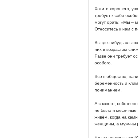
Хотите хорошего, ув
требует к себе особо
могут орать: «Мы – 
Относитесь к нам с 
Вы где-нибудь слышал
них в возрастом сни
Разве они требует ос
особого.
Все в обществе, нач
беременность и клима
пониманием.
А с какого, собствен
не было и месячные 
живём, когда на кам
женщины, а мужчны 
Что за перекос такой