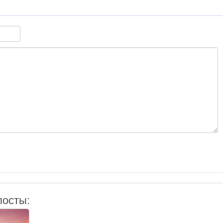
посты: