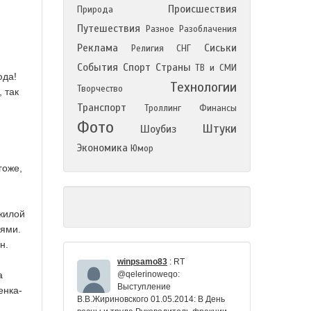
Происшествия
Природа
Путешествия
Разное
Разоблачения
Реклама
Сиськи
Религия
СНГ
События
Спорт
Страны
ТВ и СМИ
юда!
Технологии
Творчество
 так
Транспорт
Троллинг
Финансы
Фото
Штуки
Шоубиз
Экономика
Юмор
гоже,
ожилой
лями.
н.
winpsamo83
:
RT
а
@qelerinoweqo:
Выступление
енка-
В.В.Жириновского 01.05.2014: В День