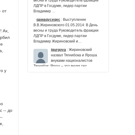
весны и труда Руководитель фракции
ЛДПР в Госдуме, лидер партии
 от
Владимир …
qawaqyceqec
:
Выступление
В.В.Жириновского 01.05.2014: В День
! Ах,
весны и труда Руководитель фракции
ЛДПР в Госдуме, лидер партии
орбил
Владимир Жириновский и…
не
igurgoya
:
Жириновский
а,
назвал Тягнибока и Яроша
внуками националистов
Тягнибок, Ярош – это внуки тех
о у
украинских националистов, которые
под флагом
kindfriend85
:
#Русская #община
#Азербайджан'а: В.#Жириновский,
разрешите преподать Вам
небольшой урок #истории -
но
1NEWS.AZ http://t.co/bvUtB9HUC7
 -- до
kaxelivar
:
В.В. Жириновский:
--
главный враг России – это Запад. 1
е,
Мая по -жириновски
http://t.co/a68XDB9slr