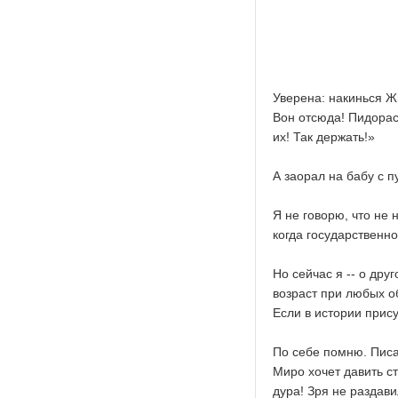
Уверена: накинься Ж
Вон отсюда! Пидорас
их! Так держать!»
А заорал на бабу с п
Я не говорю, что не 
когда государственн
Но сейчас я -- о др
возраст при любых о
Если в истории прис
По себе помню. Писа
Миро хочет давить ст
дура! Зря не раздави