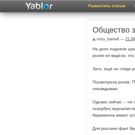
Разместить статью
Общество з
miss_tramell
—
21.04
На днях подняли шум
ролик не видела, чт
Зато, ещё не глядя 
Посмотрела ролик. П
оправдываю.
Однако сейчас -- не 
оскорбил журналиста,
беременна имеет хот
Для россиян факт б