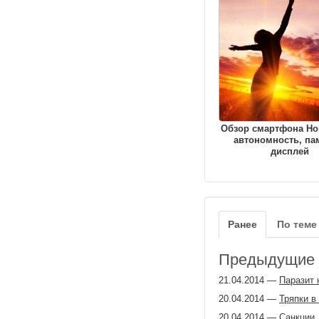
Обзор смартфона Hon
автономность, па
дисплей
Ранее
По теме
Предыдущие з
21.04.2014
—
Паразит 
20.04.2014
—
Тряпки в
20.04.2014
—
Cанкции