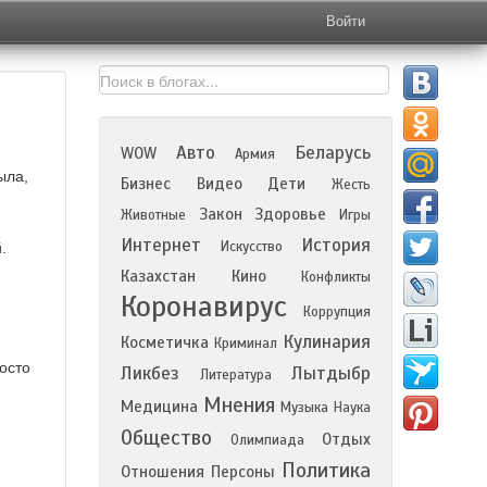
Войти
Авто
Беларусь
WOW
Армия
ыла,
Бизнес
Видео
Дети
Жесть
Закон
Здоровье
Животные
Игры
Интернет
История
Искусство
.
Казахстан
Кино
Конфликты
Коронавирус
Коррупция
Кулинария
Косметичка
Криминал
росто
Ликбез
Лытдыбр
Литература
Мнения
Медицина
Музыка
Наука
Общество
Отдых
Олимпиада
Политика
Отношения
Персоны