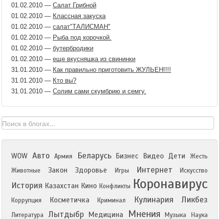
01.02.2010
—
Салат Грибной
01.02.2010
—
Классная закуска
01.02.2010
—
салат"ТАЛИСМАН"
01.02.2010
—
Рыба под корочкой.
01.02.2010
—
бутербродики
01.02.2010
—
еще вкусняшка из свининки
31.01.2010
—
Как правильно приготовить ЖУЛЬЕН!!!!
31.01.2010
—
Кто вы?
31.01.2010
—
Солим сами скумбрию и семгу.
Авто
Беларусь
WOW
Бизнес
Видео
Дети
Армия
Жесть
Интернет
Закон
Здоровье
Животные
Игры
Искусство
Коронавирус
История
Казахстан
Кино
Конфликты
Кулинария
Ликбез
Косметичка
Коррупция
Криминал
Мнения
Лытдыбр
Медицина
Литература
Музыка
Наука