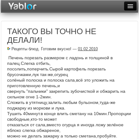
Разместить статью
Войти
ТАКОГО ВЫ ТОЧНО НЕ
Неделя
ДЕЛАЛИ!
Месяц
Рецепты блюд. Готовим вкусно!
—
01.02.2010
Рейтинги
Печень порезать размером с ладонь и толщиной в
палец.Слегка отбить,
Архив
посолить,поперчить.Сырой картофель порезать
брусочками,лук так-же,огурец
солёный полоска и полоска сала,всё это уложить на
Фототоп
приготовленную печень,и
свернуть "пальчики" закрепить зубочисткой и обжарить на
Видеотоп
сильном огне 1-2мин.
Сложить в утятницу,залить любым бульоном,туда-же
поджарку из моркови и лука.
Тушить 40минут.в конце влить сметану на 10мин.Пропорции
свободные,кто-то может
отказаться от сала,вместо огурца я иногда ложу зелёное
яблоко слегка обжареное,
можно не делать зажарку а только сметана,пробуйте.