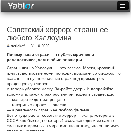
Разместить статью
Войти
Советский хоррор: страшнее
Неделя
любого Хэллоуина
Месяц
tretiakof
—
31.10.2025
Рейтинги
Почему наши страхи — глубже, мрачнее и
реалистичнее, чем любые слэшеры
Архив
Страшилки на Хэллоуин — это весело. Маски, кровавый
грим, пластиковые ножи, попкорн, призраки со скидкой. Но
Фототоп
всё это — шоу. Безопасный страх под присмотром
продавцов сувениров.
Видеотоп
А теперь уберите маску. Закройте дверь. И попробуйте
вспомнить, какой страх рос внутри людей в стране, где:
— монстра видеть запрещено,
— говорить о страхе — опасно,
— а реальность страшнее любого фильма.
Вот откуда растёт советский хоррор — жанр, которого в
СССР «не было», но который оказался одним из самых
сильных и мрачных в мире именно потому, что он не имел