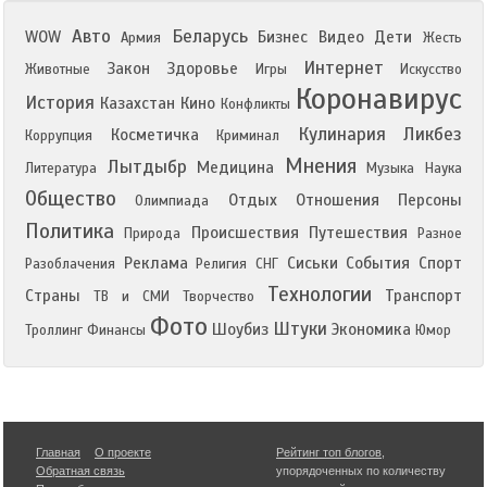
Авто
Беларусь
WOW
Бизнес
Видео
Дети
Армия
Жесть
Интернет
Закон
Здоровье
Животные
Игры
Искусство
Коронавирус
История
Казахстан
Кино
Конфликты
Кулинария
Ликбез
Косметичка
Коррупция
Криминал
Мнения
Лытдыбр
Медицина
Литература
Музыка
Наука
Общество
Отдых
Отношения
Персоны
Олимпиада
Политика
Происшествия
Путешествия
Природа
Разное
Реклама
Сиськи
События
Спорт
Разоблачения
Религия
СНГ
Технологии
Страны
Транспорт
ТВ и СМИ
Творчество
Фото
Штуки
Шоубиз
Экономика
Троллинг
Финансы
Юмор
Главная
О проекте
Рейтинг топ блогов
,
Обратная связь
упорядоченных по количеству