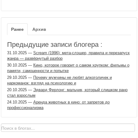
Ранее
Архив
Предыдущие записи блогера :
31.10.2025
—
Scream (1996): мета-слэшер, правила и перезапуск
жанра — развёрнутый разбор
30.10.2025
—
Кино, которое говорит о самом хрупком: фильмы о
памяти, самоценности и попытке
29.10.2025
—
Почему мужчины не любят алкоголичек и
наркоманок: взгляд на психологию и
20.10.2025
—
Эдвард Ферлонг: мальчик, который слишком рано
стал взрослым
24.10.2025
—
Аренда животных в кино: от запретов до
профессионализма