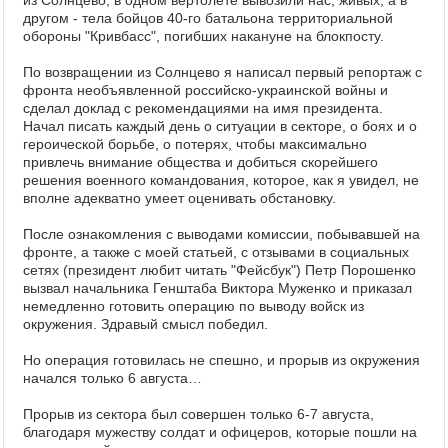
из Солнцево, в одном вертолете вывозили нас, живых, а в
другом - тела бойцов 40-го батальона территориальной
обороны "Кривбасс", погибших накануне на блокпосту.
По возвращении из Солнцево я написал первый репортаж с
фронта необъявленной российско-украинской войны и
сделал доклад с рекомендациями на имя президента.
Начал писать каждый день о ситуации в секторе, о боях и о
героической борьбе, о потерях, чтобы максимально
привлечь внимание общества и добиться скорейшего
решения военного командования, которое, как я увидел, не
вполне адекватно умеет оценивать обстановку.
После ознакомления с выводами комиссии, побывавшей на
фронте, а также с моей статьей, с отзывами в социальных
сетях (президент любит читать "Фейсбук") Петр Порошенко
вызвал начальника Генштаба Виктора Муженко и приказал
немедленно готовить операцию по выводу войск из
окружения. Здравый смысл победил.
Но операция готовилась не спешно, и прорыв из окружения
начался только 6 августа…
Прорыв из сектора был совершен только 6-7 августа,
благодаря мужеству солдат и офицеров, которые пошли на