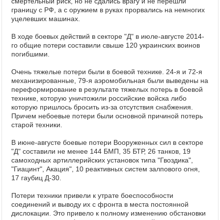
смертельный риск, но не сдались врагу и не перешли
границу с РФ, а с оружием в руках прорвались на немногих
уцелевших машинах.
В ходе боевых действий в секторе "Д" в июле-августе 2014-
го общие потери составили свыше 120 украинских воинов
погибшими.
Очень тяжелые потери были в боевой технике. 24-я и 72-я
механизированные, 79-я аэромобильная были выведены на
переформирование в результате тяжелых потерь в боевой
технике, которую уничтожили российские войска либо
которую пришлось бросить из-за отсутствия снабжения.
Причем небоевые потери были основной причиной потерь
старой техники.
В июне-августе боевые потери Вооруженных сил в секторе
"Д" составили не менее 144 БМП, 35 БТР, 26 танков, 19
самоходных артиллерийских установок типа "Гвоздика",
"Гиацинт", Акация", 10 реактивных систем залпового огня,
17 гаубиц Д-30.
Потери техники привели к утрате боеспособности
соединений и выводу их с фронта в места постоянной
дислокации. Это привело к полному изменению обстановки