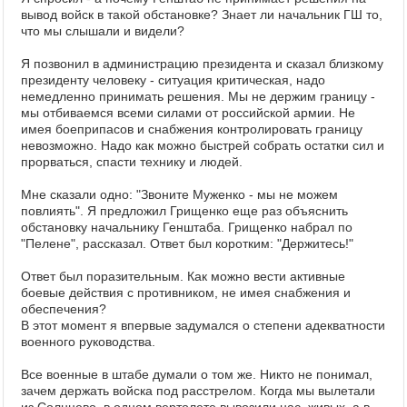
вывод войск в такой обстановке? Знает ли начальник ГШ то,
что мы слышали и видели?
Я позвонил в администрацию президента и сказал близкому
президенту человеку - ситуация критическая, надо
немедленно принимать решения. Мы не держим границу -
мы отбиваемся всеми силами от российской армии. Не
имея боеприпасов и снабжения контролировать границу
невозможно. Надо как можно быстрей собрать остатки сил и
прорваться, спасти технику и людей.
Мне сказали одно: "Звоните Муженко - мы не можем
повлиять". Я предложил Грищенко еще раз объяснить
обстановку начальнику Генштаба. Грищенко набрал по
"Пелене", рассказал. Ответ был коротким: "Держитесь!"
Ответ был поразительным. Как можно вести активные
боевые действия с противником, не имея снабжения и
обеспечения?
В этот момент я впервые задумался о степени адекватности
военного руководства.
Все военные в штабе думали о том же. Никто не понимал,
зачем держать войска под расстрелом. Когда мы вылетали