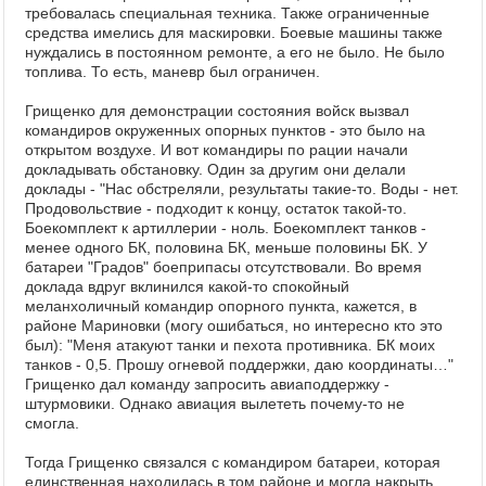
требовалась специальная техника. Также ограниченные
средства имелись для маскировки. Боевые машины также
нуждались в постоянном ремонте, а его не было. Не было
топлива. То есть, маневр был ограничен.
Грищенко для демонстрации состояния войск вызвал
командиров окруженных опорных пунктов - это было на
открытом воздухе. И вот командиры по рации начали
докладывать обстановку. Один за другим они делали
доклады - "Нас обстреляли, результаты такие-то. Воды - нет.
Продовольствие - подходит к концу, остаток такой-то.
Боекомплект к артиллерии - ноль. Боекомплект танков -
менее одного БК, половина БК, меньше половины БК. У
батареи "Градов" боеприпасы отсутствовали. Во время
доклада вдруг вклинился какой-то спокойный
меланхоличный командир опорного пункта, кажется, в
районе Мариновки (могу ошибаться, но интересно кто это
был): "Меня атакуют танки и пехота противника. БК моих
танков - 0,5. Прошу огневой поддержки, даю координаты…"
Грищенко дал команду запросить авиаподдержку -
штурмовики. Однако авиация вылететь почему-то не
смогла.
Тогда Грищенко связался с командиром батареи, которая
единственная находилась в том районе и могла накрыть