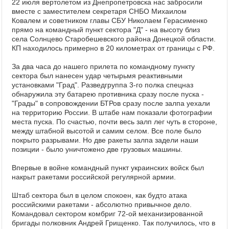
22 июля вертолетом из Днепропетровска нас забросили
вместе с заместителем секретаря СНБО Михаилом
Ковалем и советником главы СБУ Николаем Герасименко
прямо на командный пункт сектора "Д" - на высоту близ
села Солнцево Старобешевского района Донецкой области.
КП находилось примерно в 20 километрах от границы с РФ.
За два часа до нашего прилета по командному пункту
сектора был нанесен удар четырьмя реактивными
установками "Град". Разведгруппа 3-го полка спецназ
обнаружила эту батарею противника сразу после пуска -
"Грады" в сопровождении БТРов сразу после залпа уехали
на территорию России. В штабе нам показали фотографии
места пуска. По счастью, почти весь залп лег чуть в стороне,
между штабной высотой и самим селом. Все поле было
покрыто разрывами. Но две ракеты залпа задели наши
позиции - было уничтожено две грузовых машины.
Впервые в войне командный пункт украинских войск был
накрыт ракетами российской регулярной армии.
Штаб сектора был в целом спокоен, как будто атака
российскими ракетами - абсолютно привычное дело.
Командовал сектором комбриг 72-ой механизированной
бригады полковник Андрей Грищенко. Так получилось, что в