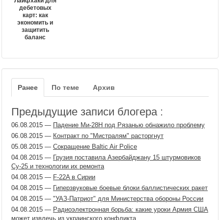
Лайфхаки для
дебетовых
карт: как
экономить и
защитить
баланс
Ранее
По теме
Архив
Предыдущие записи блогера :
06.08.2015
—
Падение Ми-28Н под Рязанью обнажило проблему
06.08.2015
—
Контракт по "Мистралям" расторгнут
05.08.2015
—
Сокращение Baltic Air Police
04.08.2015
—
Грузия поставила Азербайджану 15 штурмовиков
Су-25 и технологии их ремонта
04.08.2015
—
F-22A в Сирии
04.08.2015
—
Гиперзвуковые боевые блоки баллистических ракет
04.08.2015
—
"УАЗ-Патриот" для Министерства обороны России
04.08.2015
—
Радиоэлектронная борьба: какие уроки Армия США
может извлечь из украинского конфликта