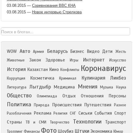
03.08.2015
—
Соревнования ВВС КНА
03.08.2015
—
Новое интервью Стрелкова
Авто
Беларусь
WOW
Бизнес
Видео
Дети
Армия
Жесть
Интернет
Закон
Здоровье
Животные
Игры
Искусство
Коронавирус
История
Казахстан
Кино
Конфликты
Кулинария
Ликбез
Косметичка
Коррупция
Криминал
Мнения
Лытдыбр
Медицина
Литература
Музыка
Наука
Общество
Отдых
Отношения
Персоны
Олимпиада
Политика
Происшествия
Путешествия
Природа
Разное
Реклама
Сиськи
События
Спорт
Разоблачения
Религия
СНГ
Технологии
Страны
Транспорт
ТВ и СМИ
Творчество
Фото
Штуки
Шоубиз
Экономика
Троллинг
Финансы
Юмор