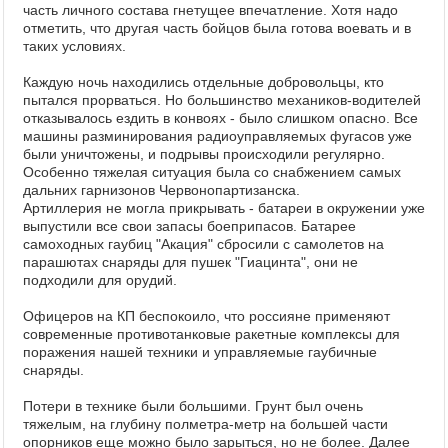
часть личного состава гнетущее впечатление. Хотя надо
отметить, что другая часть бойцов была готова воевать и в
таких условиях.
Каждую ночь находились отдельные добровольцы, кто
пытался прорваться. Но большинство механиков-водителей
отказывалось ездить в конвоях - было слишком опасно. Все
машины разминирования радиоуправляемых фугасов уже
были уничтожены, и подрывы происходили регулярно.
Особенно тяжелая ситуация была со снабжением самых
дальних гарнизонов Червонопартизанска.
Артиллерия не могла прикрывать - батареи в окружении уже
выпустили все свои запасы боеприпасов. Батарее
самоходных гаубиц "Акация" сбросили с самолетов на
парашютах снаряды для пушек "Гиацинта", они не
подходили для орудий.
Офицеров на КП беспокоило, что россияне применяют
современные противотанковые ракетные комплексы для
поражения нашей техники и управляемые гаубичные
снаряды.
Потери в технике были большими. Грунт был очень
тяжелым, на глубину полметра-метр на большей части
опорников еще можно было зарыться, но не более. Далее