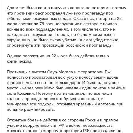
Для меня было важно получить данные по потерям - потому
что противник распространял лживую пропаганду про
гибель тысяч окруженных солдат. Оказалось, потери на 22
июля составили 79 военнослужащих в секторе с начала
войны во всех подразделениях, в том числе тех, кто не
находится в окружении. То есть, не было многих тысяч
окруженных, не было тысяч убитых - я смог убедительно
опровергнуть эти провокации российской пропаганды.
Однако положение на 22 июля было действительно
критическим.
Противник с высоты Саур-Могила и с территории РФ
полностью просматривал всю узкую полосу земли вдоль
границы. Было всего несколько дорог. И было одно узкое
место - через реку Миус был наведен один понтон в районе
села Кожевня. Поэтому противник знал, что все наши
колонны проходят через это бутылочное горло, и
минировал все подходы, открывал ураганный артогонь при
попытке разминировать.
Открытые боевые действия со стороны России и прямое
участие вооруженных сил РФ в войне, невозможность
открывать огонь в сторону территории РФ производили на