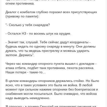
огнем противника.
Диалог с комбатом глубоко поразил всех присутствующих
(привожу по памяти):
"- Сколько у тебя снарядов?
- Остался НЗ - по восемь штук на орудие.
- Значит так, слушай. Тебе сейчас дадут координаты -
будешь кидать по одному снаряду в минуту. Они должны
думать, что ты ведешь пристрелку и можешь ударить
залпом. Держись".
Через час командир опорного пункта вышел с докладом -
атака отбита, подбит танк противника, пехота рассеяна.
Наши потери - такие-то…
В целом командиры опорников держались стойко. Но было
ясно, что в таких условиях это была не война. В любой
момент при сильном нажиме опорники без боеприпасов и
снабжения могли посыпаться. Было очевидно, что войска
надо выводить немедленно.
Я спросил - а почему Генштаб не принимает решения на