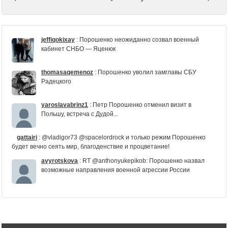
jeffiqokixay
:
Порошенко неожиданно созвал военный
кабинет СНБО — Яценюк
thomasaqemenoz
:
Порошенко уволил замглавы СБУ
Радецкого
yaroslavabrinz1
:
Петр Порошенко отменил визит в
Польшу, встреча с Дудой...
gattairi
:
@vladigor73 @spacelordrock и только режим Порошенко
будет вечно сеять мир, благоденствие и процветание!
avyrotskova
:
RT @anthonyukepikob: Порошенко назвал
возможные направления военной агрессии России
UkraineHotNews
:
#Kharkov #Kharkiv "Блок Порошенко" - в
поисках кандидата в мэры Харькова: "Блок Петра Порош...
http://t.co/Ipvo9D8yRw #News #KharkovNews
vasiliy_b
:
RT @from_diana1: ПИСЕЦ!! Неужели мы после всего что