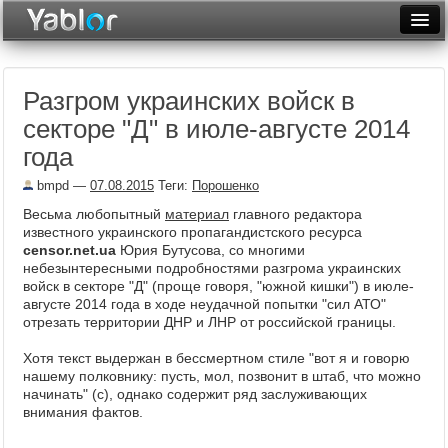
Разместить статью
Войти
Разгром украинских войск в
Неделя
секторе "Д" в июле-августе 2014
Месяц
года
Рейтинги
bmpd
—
07.08.2015
Теги:
Порошенко
Весьма любопытный
материал
главного редактора
Архив
известного украинского пропагандистского ресурса
censor.net.ua
Юрия Бутусова, со многими
Фототоп
небезынтересными подробностями разгрома украинских
войск в секторе "Д" (проще говоря, "южной кишки") в июле-
Видеотоп
августе 2014 года в ходе неудачной попытки "сил АТО"
отрезать территории ДНР и ЛНР от российской границы.
Хотя текст выдержан в бессмертном стиле "вот я и говорю
нашему полковнику: пусть, мол, позвонит в штаб, что можно
начинать" (с), однако содержит ряд заслуживающих
внимания фактов.