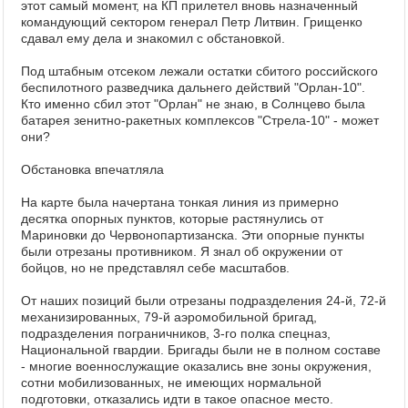
этот самый момент, на КП прилетел вновь назначенный
командующий сектором генерал Петр Литвин. Грищенко
сдавал ему дела и знакомил с обстановкой.
Под штабным отсеком лежали остатки сбитого российского
беспилотного разведчика дальнего действий "Орлан-10".
Кто именно сбил этот "Орлан" не знаю, в Солнцево была
батарея зенитно-ракетных комплексов "Стрела-10" - может
они?
Обстановка впечатляла
На карте была начертана тонкая линия из примерно
десятка опорных пунктов, которые растянулись от
Мариновки до Червонопартизанска. Эти опорные пункты
были отрезаны противником. Я знал об окружении от
бойцов, но не представлял себе масштабов.
От наших позиций были отрезаны подразделения 24-й, 72-й
механизированных, 79-й аэромобильной бригад,
подразделения пограничников, 3-го полка спецназ,
Национальной гвардии. Бригады были не в полном составе
- многие военнослужащие оказались вне зоны окружения,
сотни мобилизованных, не имеющих нормальной
подготовки, отказались идти в такое опасное место.