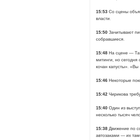
15:53
Со сцены объяв
власти.
15:50
Зачитывают пи
собравшиеся.
15:48
На сцене — Тат
митинги, но сегодня 
кочан капусты». «Вы
15:46
Некоторые поки
15:42
Чирикова требу
15:40
Один из высту
несколько тысяч чел
15:38
Движение по с
автозаками — их там