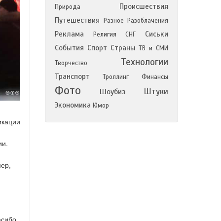
Происшествия
Природа
Путешествия
Разное
Разоблачения
Реклама
Сиськи
Религия
СНГ
События
Спорт
Страны
ТВ и СМИ
Технологии
Творчество
Транспорт
Троллинг
Финансы
Фото
Штуки
Шоубиз
Экономика
Юмор
икации
ии.
ер,
асибо