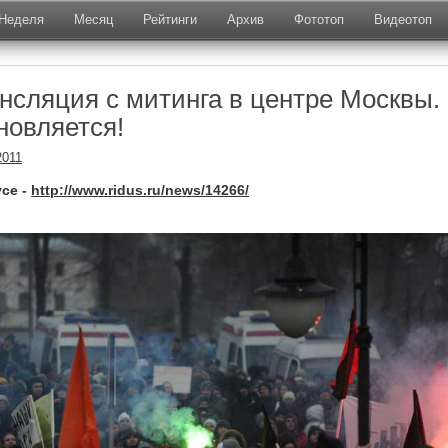
Неделя
Месяц
Рейтинги
Архив
Фототоп
Видеотоп
нсляция с митинга в центре Москвы.
новляется!
2011
се -
http://www.ridus.ru/news/14266/