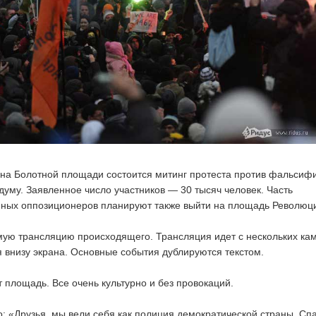
 на Болотной площади состоится митинг протеста против фальсиф
думу. Заявленное число участников — 30 тысяч человек. Часть
нных оппозиционеров планируют также выйти на площадь Революц
ую трансляцию происходящего. Трансляция идет с нескольких кам
 внизу экрана. Основные события дублируются текстом.
площадь. Все очень культурно и без провокаций.
о: «Друзья, мы вели себя как полиция демократической страны. Сп