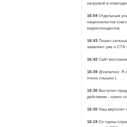
нагрузкой в новогод
16:54
Отдельным учас
националистов сожг
корреспондентов.
16:43
Пошел сильный 
заявляют уже о СТА
16:42
Сайт восстано
16:39
@varlamov: Я с
плохо слышно (
16:30
Выступил предс
действиям - нужно с
16:30
Наш вертолет о
16:19
Со сцены спраши