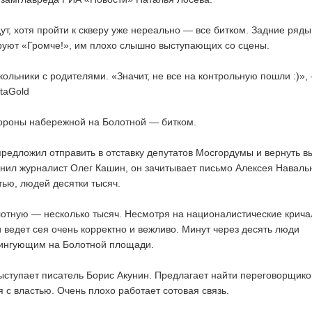
ут, хотя пройти к скверу уже нереально — все битком. Задние ряды
ируют «Громче!», им плохо слышно выступающих со сцены.
кольники с родителями. «Значит, не все на контрольную пошли :)»,
taGold
ороны набережной на Болотной — битком.
редложил отправить в отставку депутатов Мосгордумы и вернуть 
енил журналист Олег Кашин, он зачитывает письмо Алексея Наваль
тью, людей десятки тысяч.
тную — несколько тысяч. Несмотря на националистические крича
 ведет сея очень корректно и вежливо. Минут через десять люди
тингующим на Болотной площади.
ступает писатель Борис Акунин. Предлагает найти переговорщико
 с властью. Очень плохо работает сотовая связь.