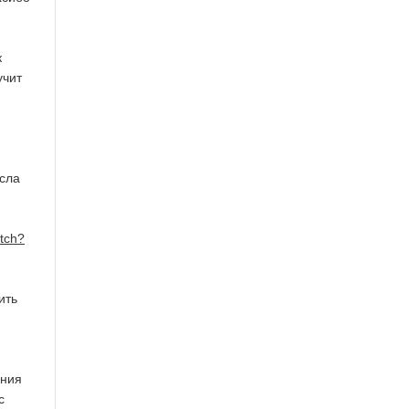
к
учит
исла
tch?
ить
ения
с