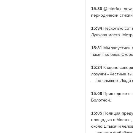
15:36
@interfax_news
периодически стихий
15:34
Несколько сот 
Лужкова моста. Метр
15:31
Мы запустили в
тысяч человек. Скор
15:24
К сцене совер
лозунги «Честные вы
— не слышно. Люди 
15:08
Пришедшие с п
Болотной.
15:05
Полиция преду
площадью в Москве, 
около 1 тысячи челов
— пишет в фейсбуке