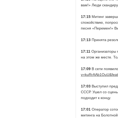
вам!» Люди скандиру
17:15
Митинг заверше
спокойствию, попрос
песня «Перемен!» Ви
17:13
Принята резолю
17:11
Организаторы м
на этом же месте. Т
17:09
В сети появило
v=kuRrAAb1OuU&feat
17:03
Выступил предс
СССР. Ушел со сцены
подходит к концу.
17:01
Оператор сотов
митинга на Болотной