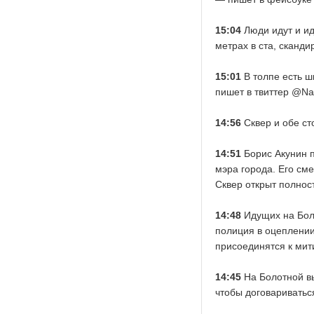
15:04
Люди идут и ид
метрах в ста, сканд
15:01
В толпе есть ш
пишет в твиттер @Na
14:56
Сквер и обе ст
14:51
Борис Акунин п
мэра города. Его см
Сквер открыт полнос
14:48
Идущих на Боло
полиция в оцеплении
присоединятся к ми
14:45
На Болотной вы
чтобы договариваться