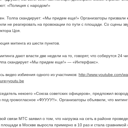
ют: «Полиция с народом!»
н. Толпа скандирует: «Мы придем еще!» Организаторы призвали 
или не реагировать на провокации по пути с площади. Со сцены зв
ктора Цоя.
ция митинга из шести пунктов.
итинга дают власти две недели на то, говорят, что соберутся 24 ч
олпа скандирует «Мы придем еще!» — «Интерфакс».
сь видео избиения одного из участников:
http://www.youtube.com/wa
ure=youtu.be
едатель некоего «Союза советских офицеров», предложил возрод
 под громогласное «ФУУУУ!!». Организаторы объявили, что митинг
ой связи МТС заявил о том, что нагрузка на сеть в районе провед
 площади в Москве выросла примерно в 10 раз и стала сравнимой 