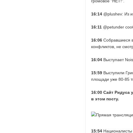
громовое "НЕТ!".
16:14
@plushev: Из и
16:11
@petunder сооб
16:06
Собравшиеся ве
конфликтов, не смот
16:04
Выступает Noise
15:59
Выступили Григ
площади уже 80-85 т
16:00 Сайт Ридуса 
в этом посту.
15:54
Националисты 