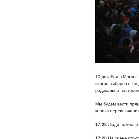
10 декабря в Москве
итогов выборов в Гос
радикально настрое
Мы будем вести прям
кнопка переключения
17:28
Люди покидают 
17:20
На сцене кто-т