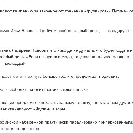
ляют кампанию за законное отстранение «группировки Путина» о
сьмо Ильи Яшина. «Требуем свободных выборов», — скандируют
ьяна Лазарева. Говорит, что никогда не думала, что будет ходить н
особый день. «Если вы пришли сюда, то у вас на плечах голова, а 
 — молодцы!»
дают митинг, их чуть больше тех, кто продолжает подходить.
ет освободить «политических заключенных».
пающих предложил «показать нашему гаранту, что мы о нем дума
овек скандируют: «Жулики и воры».
офийской набережной практически парализовано припаркованным
 несколько десятков.