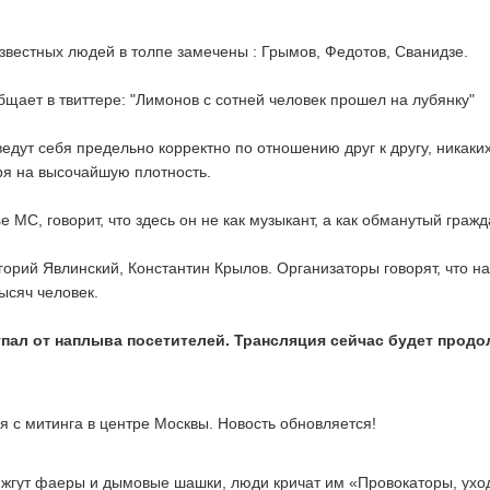
звестных людей в толпе замечены : Грымов, Федотов, Сванидзе.
щает в твиттере: "Лимонов с сотней человек прошел на лубянку"
дут себя предельно корректно по отношению друг к другу, никаки
ря на высочайшую плотность.
 MC, говорит, что здесь он не как музыкант, а как обманутый гражд
орий Явлинский, Константин Крылов. Организаторы говорят, что на
ысяч человек.
упал от наплыва посетителей. Трансляция сейчас будет прод
жгут фаеры и дымовые шашки, люди кричат им «Провокаторы, ухо