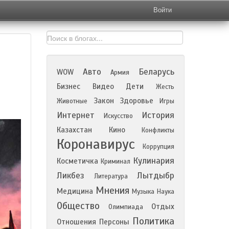
Войти
Авто
Беларусь
WOW
Армия
Бизнес
Видео
Дети
Жесть
Закон
Здоровье
Животные
Игры
Интернет
История
Искусство
Казахстан
Кино
Конфликты
Коронавирус
Коррупция
Кулинария
Косметичка
Криминал
Ликбез
Лытдыбр
Литература
Мнения
Медицина
Музыка
Наука
Общество
Отдых
Олимпиада
Политика
Отношения
Персоны