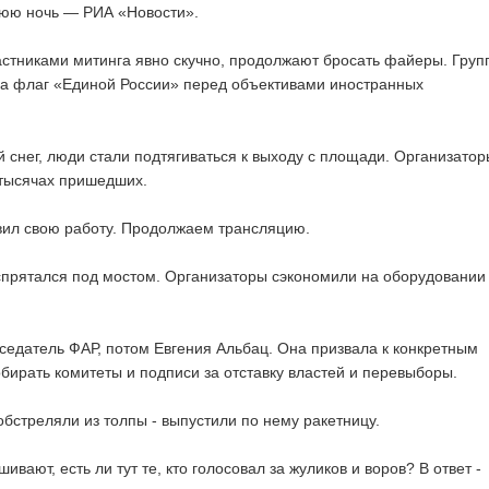
нюю ночь — РИА «Новости».
тниками митинга явно скучно, продолжают бросать файеры. Груп
ла флаг «Единой России» перед объективами иностранных
снег, люди стали подтягиваться к выходу с площади. Организатор
 тысячах пришедших.
вил свою работу. Продолжаем трансляцию.
прятался под мостом. Организаторы сэкономили на оборудовании 
едатель ФАР, потом Евгения Альбац. Она призвала к конкретным
обирать комитеты и подписи за отставку властей и перевыборы.
бстреляли из толпы - выпустили по нему ракетницу.
вают, есть ли тут те, кто голосовал за жуликов и воров? В ответ -