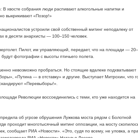
: В хвосте собрания люди распивают алкогольные напитки и
но выкрикивают «Позор!»
националистов устроили свой собственный митинг неподалеку от
ах в десяти анархисты — 100–150 человек.
ертолет. Пилот, им управляющий, передает, что на площади — 20
о будут фотографии с высоты птичьего полета.
шенно невозможно пробраться. Но стоящие вдалеке подхватывают
боры», «Путина — в отставку» и другие. Выступает Митрохин, что г
скандируют «Перевыборы!».
лощади Революции воссоединились с теми, кто уже находится на
предила об угрозе обрушения Лужкова моста рядом с Болотной
где проходит многотысячный митинг оппозиции, на мосту скопилос
ек, сообщает РИА «Новости». «Это, судя по всему, не уловка, а пр
 замглавреда РИА «Новости» Наталья Лосева.