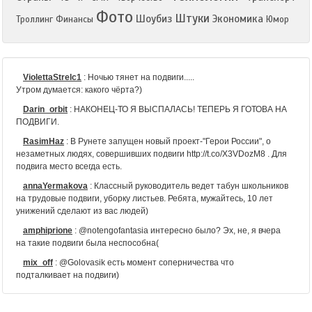
Фото
Штуки
Шоубиз
Экономика
Троллинг
Финансы
Юмор
ViolettaStrelc1
:
Ночью тянет на подвиги.....
Утром думается: какого чёрта?)
Darin_orbit
:
НАКОНЕЦ-ТО Я ВЫСПАЛАСЬ! ТЕПЕРЬ Я ГОТОВА НА
ПОДВИГИ.
RasimHaz
:
В Рунете запущен новый проект-"Герои России", о
незаметных людях, совершивших подвиги http://t.co/X3VDozM8 . Для
подвига место всегда есть.
annaYermakova
:
Классный руководитель ведет табун школьников
на трудовые подвиги, уборку листьев. Ребята, мужайтесь, 10 лет
унижений сделают из вас людей)
amphiprione
:
@notengofantasia интересно было? Эх, не, я вчера
на такие подвиги была неспособна(
mix_off
:
@Golovasik есть момент соперничества что
подталкивает на подвиги)
NattyCooler
:
RT @pgofs: Наши политработники всё время идут с
передовыми отрядами, воодушевляют солдат на подвиги.