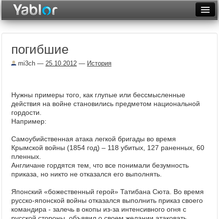
Разместить статью
Войти
погибшие
Неделя
mi3ch
—
25.10.2012
—
История
Месяц
Рейтинги
Нужны примеры того, как глупые или бессмысленные
действия на войне становились предметом национальной
Архив
гордости.
Например:
Фототоп
Самоубийственная атака легкой бригады во время
Видеотоп
Крымской войны (1854 год) – 118 убитых, 127 раненных, 60
пленных.
Англичане гордятся тем, что все понимали безумность
приказа, но никто не отказался его выполнять.
Японский «божественный герой» Татибана Сюта. Во время
русско-японской войны отказался выполнить приказ своего
командира - залечь в окопы из-за интенсивного огня с
русской стороны, объявил о своем желании атаковать