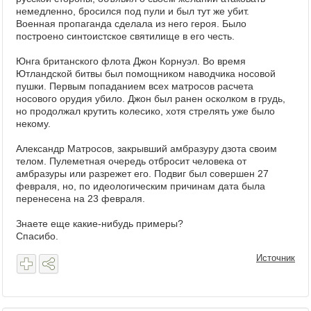
немедленно, бросился под пули и был тут же убит.
Военная пропаганда сделала из него героя. Было
построено синтоистское святилище в его честь.
Юнга британского флота Джон Корнуэл. Во время
Ютландской битвы был помощником наводчика носовой
пушки. Первым попаданием всех матросов расчета
носового орудия убило. Джон был ранен осколком в грудь,
но продолжал крутить колесико, хотя стрелять уже было
некому.
Александр Матросов, закрывший амбразуру дзота своим
телом. Пулеметная очередь отбросит человека от
амбразуры или разрежет его. Подвиг был совершен 27
февраля, но, по идеологическим причинам дата была
перенесена на 23 февраля.
Знаете еще какие-нибудь примеры?
Спасибо.
Источник