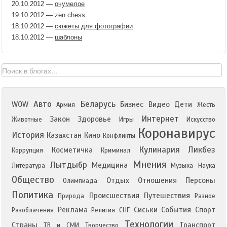
20.10.2012
—
очумелое
19.10.2012
—
zen chess
18.10.2012
—
сюжеты для фотографии
18.10.2012
—
шаблоны
Авто
Беларусь
WOW
Бизнес
Видео
Дети
Армия
Жесть
Интернет
Закон
Здоровье
Животные
Игры
Искусство
Коронавирус
История
Казахстан
Кино
Конфликты
Кулинария
Ликбез
Косметичка
Коррупция
Криминал
Мнения
Лытдыбр
Медицина
Литература
Музыка
Наука
Общество
Отдых
Отношения
Персоны
Олимпиада
Политика
Происшествия
Путешествия
Природа
Разное
Реклама
Сиськи
События
Спорт
Разоблачения
Религия
СНГ
Технологии
Страны
Транспорт
ТВ и СМИ
Творчество