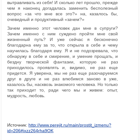
вытравливать из себя! И сколько лет прошло, прежде
чем я наконец догадалась заменить бесполезный
вопрос «за что мне все это?» на, казалось бы,
очевидный и продуктивный «зачем?»
Зачем именно этот человек дан мне в супруги?
Зачем именно с ним суждено пройти мне свой
жизненный путь? И уже сейчас я бесконечно
благодарна ему за то, что открыла в себе и чему
научилась благодаря ему. Я и не подозревала, что
обнаружу в себе и смирение, и умение прощать, и
бездну творческой фантазии, которую не раз
приходилось проявлять и, видимо, не раз еще
придется. Я уверена, мы не раз еще разочаруемся
друг в друге и не раз влюбимся заново в уже,
казалось бы, насквозь знакомого человека. Но только
так приходит то, ради чего мы и живем: опыт,
мудрость, любовь.
Источник:
http://www.perejit.ru/main/prostit_izmenu?
id=206#ixzz264rha9OK