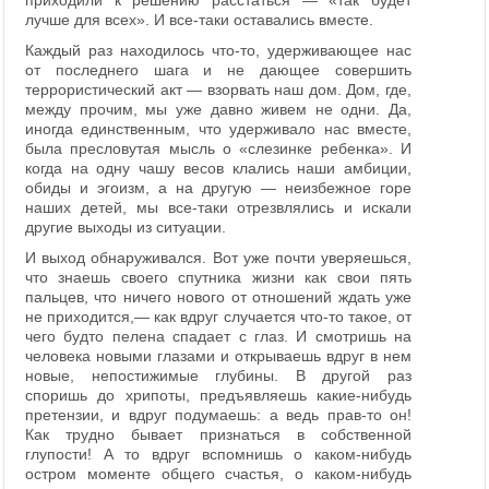
приходили к решению расстаться — «так будет
лучше для всех». И все-таки оставались вместе.
Каждый раз находилось что-то, удерживающее нас
от последнего шага и не дающее совершить
террористический акт — взорвать наш дом. Дом, где,
между прочим, мы уже давно живем не одни. Да,
иногда единственным, что удерживало нас вместе,
была пресловутая мысль о «слезинке ребенка». И
когда на одну чашу весов клались наши амбиции,
обиды и эгоизм, а на другую — неизбежное горе
наших детей, мы все-таки отрезвлялись и искали
другие выходы из ситуации.
И выход обнаруживался. Вот уже почти уверяешься,
что знаешь своего спутника жизни как свои пять
пальцев, что ничего нового от отношений ждать уже
не приходится,— как вдруг случается что-то такое, от
чего будто пелена спадает с глаз. И смотришь на
человека новыми глазами и открываешь вдруг в нем
новые, непостижимые глубины. В другой раз
споришь до хрипоты, предъявляешь какие-нибудь
претензии, и вдруг подумаешь: а ведь прав-то он!
Как трудно бывает признаться в собственной
глупости! А то вдруг вспомнишь о каком-нибудь
остром моменте общего счастья, о каком-нибудь