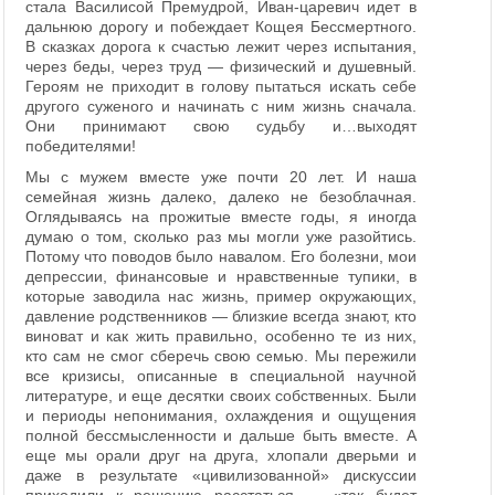
стала Василисой Премудрой, Иван-царевич идет в
дальнюю дорогу и побеждает Кощея Бессмертного.
В сказках дорога к счастью лежит через испытания,
через беды, через труд — физический и душевный.
Героям не приходит в голову пытаться искать себе
другого суженого и начинать с ним жизнь сначала.
Они принимают свою судьбу и…выходят
победителями!
Мы с мужем вместе уже почти 20 лет. И наша
семейная жизнь далеко, далеко не безоблачная.
Оглядываясь на прожитые вместе годы, я иногда
думаю о том, сколько раз мы могли уже разойтись.
Потому что поводов было навалом. Его болезни, мои
депрессии, финансовые и нравственные тупики, в
которые заводила нас жизнь, пример окружающих,
давление родственников — близкие всегда знают, кто
виноват и как жить правильно, особенно те из них,
кто сам не смог сберечь свою семью. Мы пережили
все кризисы, описанные в специальной научной
литературе, и еще десятки своих собственных. Были
и периоды непонимания, охлаждения и ощущения
полной бессмысленности и дальше быть вместе. А
еще мы орали друг на друга, хлопали дверьми и
даже в результате «цивилизованной» дискуссии