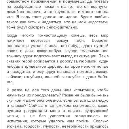
совместном приключении, и подумаешь: да плевать
на разбросанные носки и на то, что он вернулся
домой за полночь, и что трудоголик, и много еще на
что. Я ведь тоже далеко не идеал. Будем любить
такого как есть и надеяться, что на мои недостатки
тоже будут смотреть снисходительно.
Когда чего-то по-настоящему хочешь, весь мир
начинает вертеться вокруг тебя. Вовремя
попадается умная книжка, кто-нибудь дает нужный
совет, и даже какое-нибудь глупое телевизионное
ток-шоу вдруг подсказывает выход из ситуации. Так в
сказках герой собирается в дорогу за любимой, куда-
нибудь в тридевятое царство, которое непонятно где
и находится, и ему вдруг начинают помогать всякие
зайчики, голубицы, волшебные клубки и даже Баба-
яга.
И разве не для того даны нам испытания, чтобы
научиться их преодолевать? Разве не была бы жизнь
скучной и даже бесполезной, если бы все шло гладко
и сладко? Сейчас я со смехом вспоминаю, какие
пустяки раздражали меня в начале супружеской
жизни, и не без удивления оглядываюсь на
испытания, которые удалось нам пройти. Сколько
эгоизма, гордости, глупости, нетерпимости пришлось