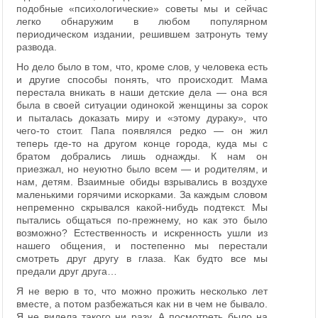
подобные «психологические» советы мы и сейчас
легко обнаружим в любом популярном
периодическом издании, решившем затронуть тему
развода.
Но дело было в том, что, кроме слов, у человека есть
и другие способы понять, что происходит. Мама
перестала вникать в наши детские дела — она вся
была в своей ситуации одинокой женщины за сорок
и пыталась доказать миру и «этому дураку», что
чего-то стоит. Папа появлялся редко — он жил
теперь где-то на другом конце города, куда мы с
братом добрались лишь однажды. К нам он
приезжал, но неуютно было всем — и родителям, и
нам, детям. Взаимные обиды взрывались в воздухе
маленькими горячими искорками. За каждым словом
непременно скрывался какой-нибудь подтекст. Мы
пытались общаться по-прежнему, но как это было
возможно? Естественность и искренность ушли из
нашего общения, и постепенно мы перестали
смотреть друг другу в глаза. Как будто все мы
предали друг друга…
Я не верю в то, что можно прожить несколько лет
вместе, а потом разбежаться как ни в чем не бывало.
Я не видела такого ни разу. А посмотреть было на