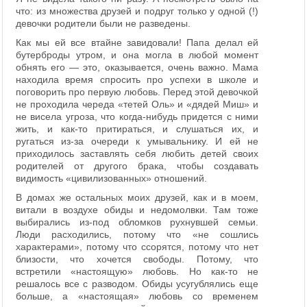
что: из множества друзей и подруг только у одной (!)
девочки родители были не разведены.
Как мы ей все втайне завидовали! Папа делал ей
бутерброды утром, и она могла в любой момент
обнять его — это, оказывается, очень важно. Мама
находила время спросить про успехи в школе и
поговорить про первую любовь. Перед этой девочкой
не проходила череда «тетей Оль» и «дядей Миш» и
не висела угроза, что когда-нибудь придется с ними
жить, и как-то притираться, и слушаться их, и
ругаться из-за очереди к умывальнику. И ей не
приходилось заставлять себя любить детей своих
родителей от другого брака, чтобы создавать
видимость «цивилизованных» отношений.
В домах же остальных моих друзей, как и в моем,
витали в воздухе обиды и недомолвки. Там тоже
выбирались из-под обломков рухнувшей семьи.
Люди расходились, потому что «не сошлись
характерами», потому что ссорятся, потому что нет
близости, что хочется свободы. Потому, что
встретили «настоящую» любовь. Но как-то не
решалось все с разводом. Обиды усугублялись еще
больше, а «настоящая» любовь со временем