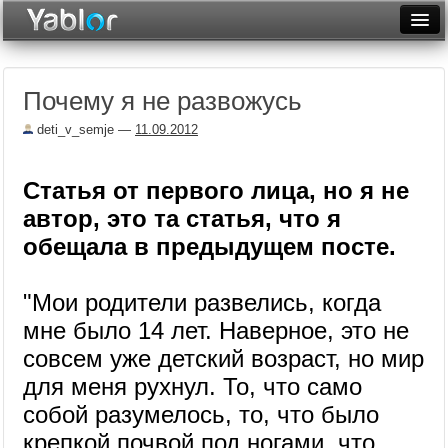
Разместить статью
Войти
Почему я не развожусь
Неделя
deti_v_semje
—
11.09.2012
Месяц
Рейтинги
Статья от первого лица, но я не
автор, это та статья, что я
Архив
обещала в предыдущем посте.
Фототоп
"Мои родители развелись, когда
Видеотоп
мне было 14 лет. Наверное, это не
совсем уже детский возраст, но мир
для меня рухнул. То, что само
собой разумелось, то, что было
крепкой почвой под ногами, что