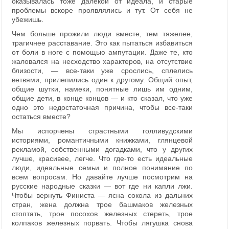
оказывалась тоже далекой от идеала, и старые
проблемы вскоре проявлялись и тут. От себя не
убежишь.
Чем больше прожили люди вместе, тем тяжелее,
трагичнее расставание. Это как пытаться избавиться
от боли в ноге с помощью ампутации. Даже те, кто
жаловался на несходство характеров, на отсутствие
близости, — все-таки уже срослись, сплелись
ветвями, прилепились один к другому. Общий опыт,
общие шутки, намеки, понятные лишь им одним,
общие дети, в конце концов — и кто сказал, что уже
одно это недостаточная причина, чтобы все-таки
остаться вместе?
Мы испорчены страстными голливудскими
историями, романтичными книжками, глянцевой
рекламой, собственными догадками, что у других
лучше, красивее, легче. Что где-то есть идеальные
люди, идеальные семьи и полное понимание по
всем вопросам. Но давайте лучше посмотрим на
русские народные сказки — вот где ни капли лжи.
Чтобы вернуть Финиста — ясна сокола из дальних
стран, жена должна трое башмаков железных
стоптать, трое посохов железных стереть, трое
колпаков железных порвать. Чтобы лягушка снова