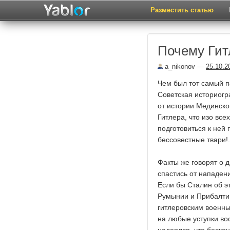
Разместить статью
Почему Гит
a_nikonov
—
25.10.2
Чем был тот самый п
Советская историогр
от истории Мединско
Гитлера, что изо все
подготовиться к ней
бессовестные твари!.
Факты же говорят о 
спастись от нападени
Если бы Сталин об эт
Румынии и Прибалтик
гитлеровским военны
на любые уступки во