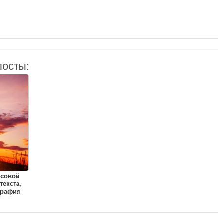
посты:
рсовой
текста,
графия