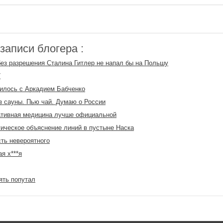
аписи блогера :
ез разрешения Сталина Гитлер не напал бы на Польшу
7
илось с Аркадием Бабченко
 сауны. Пью чай. Думаю о России
ативная медицина лучше официальной
ическое объяснение линий в пустыне Наска
ть невероятного
 х​***я
ять попутал