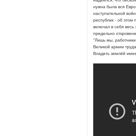
надеялся, что беско
нужна была вся Евро
наступательной войн
республик - об этом
включал в себя весь
предельно откровене
"Лишь мы, работник
Великой армии труд
Владеть землёй имее