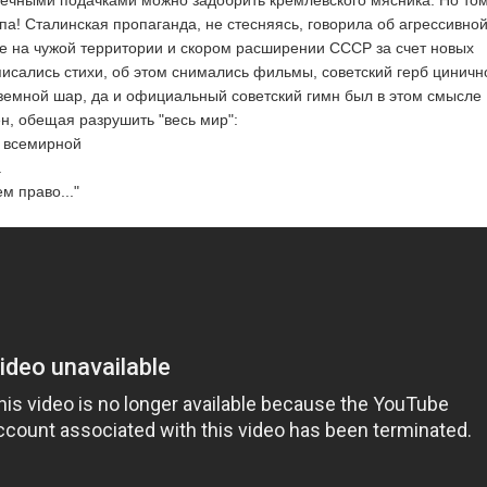
нечными подачками можно задобрить кремлевского мясника. Но то
па! Сталинская пропаганда, не стесняясь, говорила об агрессивно
е на чужой территории и скором расширении СССР за счет новых
 писались стихи, об этом снимались фильмы, советский герб циничн
 земной шар, да и официальный советский гимн был в этом смысле
н, обещая разрушить "весь мир":
и всемирной
а
м право..."