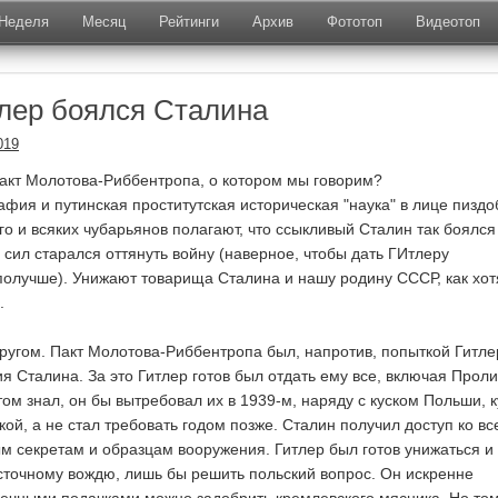
Неделя
Месяц
Рейтинги
Архив
Фототоп
Видеотоп
лер боялся Сталина
019
акт Молотова-Риббентропа, о котором мы говорим?
афия и путинская проститутская историческая "наука" в лице пизд
го и всяких чубарьянов полагают, что ссыкливый Сталин так боялся
х сил старался оттянуть войну (наверное, чтобы дать ГИтлеру
 получше). Унижают товарища Сталина и нашу родину СССР, как хотя
.
другом. Пакт Молотова-Риббентропа был, напротив, попыткой Гитле
я Сталина. За это Гитлер готов был отдать ему все, включая Проли
ом знал, он бы вытребовал их в 1939-м, наряду с куском Польши, 
ой, а не стал требовать годом позже. Сталин получил доступ ко вс
м секретам и образцам вооружения. Гитлер был готов унижаться и
сточному вождю, лишь бы решить польский вопрос. Он искренне