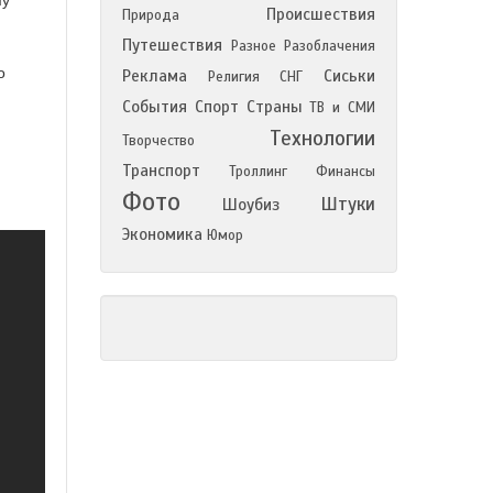
му
Происшествия
Природа
й
Путешествия
Разное
Разоблачения
о
Реклама
Сиськи
Религия
СНГ
События
Спорт
Страны
ТВ и СМИ
Технологии
Творчество
Транспорт
Троллинг
Финансы
Фото
Штуки
Шоубиз
Экономика
Юмор