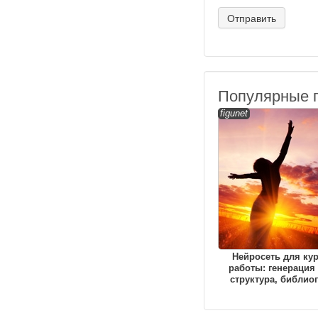
Популярные 
figunet
Нейросеть для ку
работы: генерация 
структура, библио