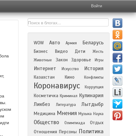
Войти
Авто
Беларусь
WOW
Армия
Бизнес
Видео
Дети
Жесть
обола
Закон
Здоровье
Животные
Игры
Интернет
История
Искусство
т,
Казахстан
Кино
Конфликты
Коронавирус
Коррупция
Кулинария
Косметичка
ра
Криминал
вы.
Ликбез
Лытдыбр
Литература
куском
Мнения
Медицина
Музыка
Наука
ем
Общество
Отдых
 идти
Олимпиада
Политика
Отношения
Персоны