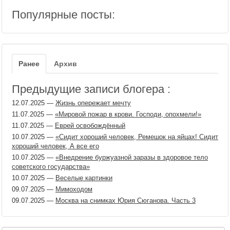
Популярные посты:
Ранее
Архив
Предыдущие записи блогера :
12.07.2025
—
Жизнь опережает мечту
11.07.2025
—
«Мировой пожар в крови. Господи, опохмели!»
11.07.2025
—
Еврей освобождённый
10.07.2025
—
«Сидит хороший человек, Ремешок на яйцах! Сидит
хороший человек, А все его
10.07.2025
—
«Внедрение буржуазной заразы в здоровое тело
советского государства»
10.07.2025
—
Веселые картинки
09.07.2025
—
Мимоходом
09.07.2025
—
Москва на снимках Юрия Сюганова. Часть 3