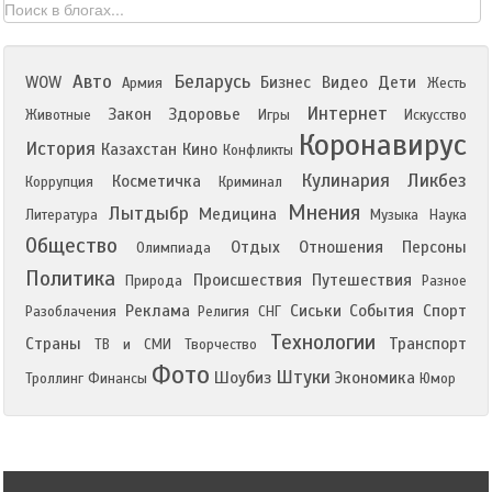
Авто
Беларусь
WOW
Бизнес
Видео
Дети
Армия
Жесть
Интернет
Закон
Здоровье
Животные
Игры
Искусство
Коронавирус
История
Казахстан
Кино
Конфликты
Кулинария
Ликбез
Косметичка
Коррупция
Криминал
Мнения
Лытдыбр
Медицина
Литература
Музыка
Наука
Общество
Отдых
Отношения
Персоны
Олимпиада
Политика
Происшествия
Путешествия
Природа
Разное
Реклама
Сиськи
События
Спорт
Разоблачения
Религия
СНГ
Технологии
Страны
Транспорт
ТВ и СМИ
Творчество
Фото
Штуки
Шоубиз
Экономика
Троллинг
Финансы
Юмор