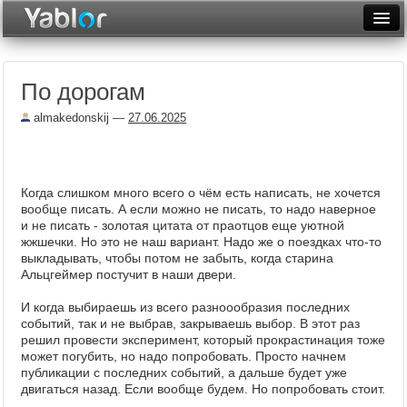
Разместить статью
Войти
По дорогам
Неделя
almakedonskij
—
27.06.2025
Месяц
Рейтинги
Когда слишком много всего о чём есть написать, не хочется
Архив
вообще писать. А если можно не писать, то надо наверное
и не писать - золотая цитата от праотцов еще уютной
Фототоп
жжшечки. Но это не наш вариант. Надо же о поездках что-то
выкладывать, чтобы потом не забыть, когда старина
Видеотоп
Альцгеймер постучит в наши двери.
И когда выбираешь из всего разноообразия последних
событий, так и не выбрав, закрываешь выбор. В этот раз
решил провести эксперимент, который прокрастинация тоже
может погубить, но надо попробовать. Просто начнем
публикации с последних событий, а дальше будет уже
двигаться назад. Если вообще будем. Но попробовать стоит.