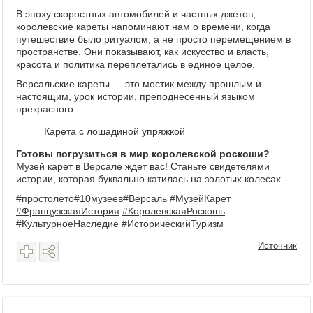
В эпоху скоростных автомобилей и частных джетов,
королевские кареты напоминают нам о времени, когда
путешествие было ритуалом, а не просто перемещением в
пространстве. Они показывают, как искусство и власть,
красота и политика переплетались в единое целое.
Версальские кареты — это мостик между прошлым и
настоящим, урок истории, преподнесенный языком
прекрасного.
Карета с лошадиной упряжкой
Готовы погрузиться в мир королевской роскоши?
Музей карет в Версале ждет вас! Станьте свидетелями
истории, которая буквально катилась на золотых колесах.
#простолето
#10музеев
#Версаль
#МузейКарет
#ФранцузскаяИстория
#КоролевскаяРоскошь
#КультурноеНаследие
#ИсторическийТуризм
Источник