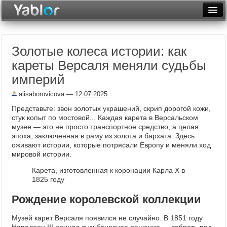
Разместить статью
Войти
Золотые колеса истории: как
Неделя
кареты Версаля меняли судьбы
Месяц
империй
Рейтинги
alisaborovicova
—
12.07.2025
Представьте: звон золотых украшений, скрип дорогой кожи,
Архив
стук копыт по мостовой... Каждая карета в Версальском
музее — это не просто транспортное средство, а целая
Фототоп
эпоха, заключенная в раму из золота и бархата. Здесь
оживают истории, которые потрясали Европу и меняли ход
Видеотоп
мировой истории.
Карета, изготовленная к коронации Карла Х в
1825 году
Рождение королевской коллекции
Музей карет Версаля появился не случайно. В 1851 году