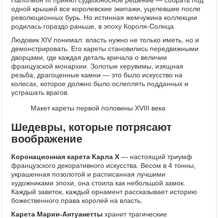
Наполеон III принял судьбоносное решение — собрать под
одной крышей все королевские экипажи, уцелевшие после
революционных бурь. Но истинная жемчужина коллекции
родилась гораздо раньше, в эпоху Короля-Солнца.
Людовик XIV понимал: власть нужно не только иметь, но и
демонстрировать. Его кареты становились передвижными
дворцами, где каждая деталь кричала о величии
французской монархии. Золотые херувимы, изящная
резьба, драгоценные камни — это было искусство на
колесах, которое должно было ослеплять подданных и
устрашать врагов.
Макет кареты первой половины XVIII века
Шедевры, которые потрясают
воображение
Коронационная карета Карла X
— настоящий триумф
французского декоративного искусства. Весом в 4 тонны,
украшенная позолотой и расписанная лучшими
художниками эпохи, она стоила как небольшой замок.
Каждый завиток, каждый орнамент рассказывает историю
божественного права королей на власть.
Карета Марии-Антуанетты
хранит трагические