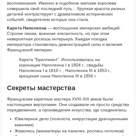
воспоминания. Именно в подобном экипаже королева
совершила свой последний путь... Хрупкая красота резных
деталей контрастирует с драматизмом исторических
событий, свидетелем которых она стала.
Карета Наполеона
— воплощение имперских амбиций.
Строгие линии, военная элегантность, но при этом
невероятная роскошь интерьера. Каждая поездка
императора становилась демонстрацией силы и величия
Французской империи.
Карета "Бриллиант". Использовалась на
коронации Наполеона I в 1804 г., свадьбы
Наполеона I в 1810 г. , Наполеона III в 1853 г.,
крещения сына Наполеона III в 1856 г.
Секреты мастерства
Французские каретные мастера XVIII-XIX веков были
настоящими виртуозами. Они создавали не просто средства
передвижения, а произведения искусства, где соединялись:
Ювелирное дело (позолота, инкрустации драгоценными
камнями)
Живопись (миниатюры на панелях, роспись потолков)