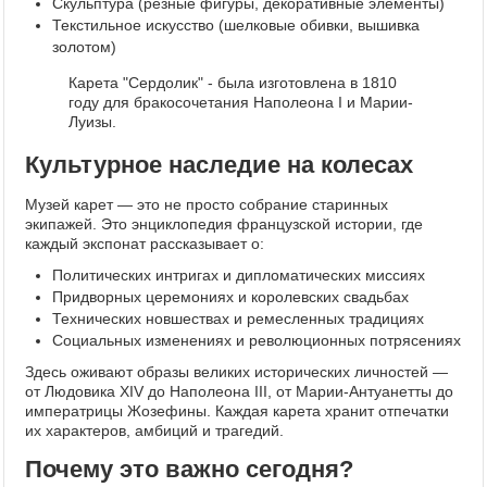
Скульптура (резные фигуры, декоративные элементы)
Текстильное искусство (шелковые обивки, вышивка
золотом)
Карета "Сердолик" - была изготовлена в 1810
году для бракосочетания Наполеона I и Марии-
Луизы.
Культурное наследие на колесах
Музей карет — это не просто собрание старинных
экипажей. Это энциклопедия французской истории, где
каждый экспонат рассказывает о:
Политических интригах и дипломатических миссиях
Придворных церемониях и королевских свадьбах
Технических новшествах и ремесленных традициях
Социальных изменениях и революционных потрясениях
Здесь оживают образы великих исторических личностей —
от Людовика XIV до Наполеона III, от Марии-Антуанетты до
императрицы Жозефины. Каждая карета хранит отпечатки
их характеров, амбиций и трагедий.
Почему это важно сегодня?