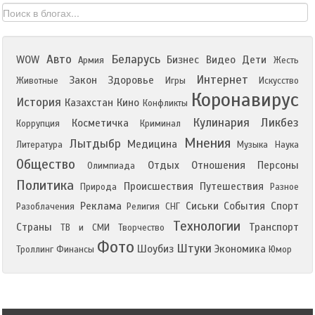
Авто
Беларусь
WOW
Бизнес
Видео
Дети
Армия
Жесть
Интернет
Закон
Здоровье
Животные
Игры
Искусство
Коронавирус
История
Казахстан
Кино
Конфликты
Кулинария
Ликбез
Косметичка
Коррупция
Криминал
Мнения
Лытдыбр
Медицина
Литература
Музыка
Наука
Общество
Отдых
Отношения
Персоны
Олимпиада
Политика
Происшествия
Путешествия
Природа
Разное
Реклама
Сиськи
События
Спорт
Разоблачения
Религия
СНГ
Технологии
Страны
Транспорт
ТВ и СМИ
Творчество
Фото
Штуки
Шоубиз
Экономика
Троллинг
Финансы
Юмор