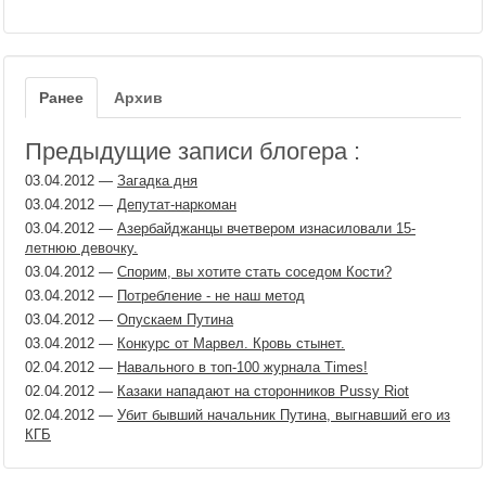
Ранее
Архив
Предыдущие записи блогера :
03.04.2012
—
Загадка дня
03.04.2012
—
Депутат-наркоман
03.04.2012
—
Азербайджанцы вчетвером изнасиловали 15-
летнюю девочку.
03.04.2012
—
Спорим, вы хотите стать соседом Кости?
03.04.2012
—
Потребление - не наш метод
03.04.2012
—
Опускаем Путина
03.04.2012
—
Конкурс от Марвел. Кровь стынет.
02.04.2012
—
Навального в топ-100 журнала Times!
02.04.2012
—
Казаки нападают на сторонников Pussy Riot
02.04.2012
—
Убит бывший начальник Путина, выгнавший его из
КГБ