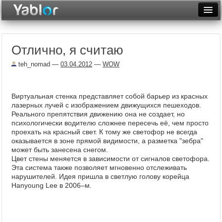
Разместить статью
Войти
Отлично, я считаю
Неделя
teh_nomad
—
03.04.2012
—
WOW
Месяц
Рейтинги
Виртуальная стенка представляет собой барьер из красных
лазерных лучей с изображением движущихся пешеходов.
Архив
Реального препятствия движению она не создает, но
психологически водителю сложнее пересечь её, чем просто
Фототоп
проехать на красный свет. К тому же светофор не всегда
оказывается в зоне прямой видимости, а разметка "зебра"
Видеотоп
может быть занесена снегом.
Цвет стены меняется в зависимости от сигналов светофора.
Эта система также позволяет мгновенно отслеживать
нарушителей. Идея пришла в светлую голову корейца
Hanyoung Lee в 2006–м.