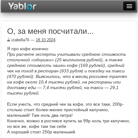
Разместить статью
Войти
О, за меня посчитали...
Неделя
izabella76
—
18.10.2024
Месяц
Я про кофе конечно:
При расчете эксперты учитывали среднюю стоимость
Рейтинги
столичной «однушки» (25 миллионов рублей), а также
среднюю стоимость чашки кофе (169 рублей), средний
Архив
чек на поход в ресторан (933 рубля) и поездку на такси
(470 рублей). Выяснилось, что в месяц россияне тратят
Фототоп
на кофе около 10,4 тысячи рублей, на рестораны или
доставку еды — 7,4 тысячи рублей, на такси — 29,1
Видеотоп
тысячи рублей.
Если учесть, что средний чек за кофе, это все таки, 200р-
столько стоит более-менее пристойный капучино,
маленький! Там ноль два литра!
Конечно, можно в ростиксе купить за 99р ноль три капучино,
но все же, кофе там так себе.
А хороший стоит 250р маленький.