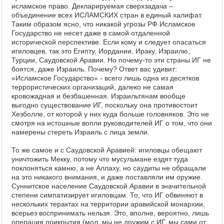
исламское право. Декларируемая сверхзадача –
объединение всех ИСЛАМСКИХ стран в единый халифат.
Таким образом ясно, что никакой угрозы РФ Исламское
Государство не несет даже в самой отдаленной
исторической перспективе. Если кому и следует опасаться
игиловцев, так это Египту, Иордании, Ираку, Израилю,
Турции, Саудовской Аравии. Но почему-то эти страны ИГ не
боятся, даже Израиль. Почему? Ответ вас удивит:
«Исламское Государство» - всего лишь одна из десятков
террористических организаций, далеко не самая
кровожадная и безбашенная. Израильтянам вообще
выгодно существование ИГ, поскольку она противостоит
Хезболле, от которой у них куда больше головняков. Это не
смотря на истошные вопли руководителей ИГ о том, что они
намерены стереть Израиль с лица земли.
То же самое и с Саудовской Аравией: игиловцы обещают
уничтожить Мекку, потому что мусульмане ездят туда
поклоняться камню, а не Аллаху, но саудиты не обращали
на это никакого внимания, и даже поставляли им оружие.
Суннитское население Саудовской Аравии в значительной
степени симпатизирует игиловцам. То, что ИГ обвиняют в
нескольких терактах на территории аравийской монархии,
всерьез воспринимать нельзя. Это, вполне, вероятно, лишь
операция прикрытия (мол, мы не дружим с ИГ, мы сами от