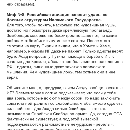
них страдаем).
Миф №8. Российская авиация наносит удары по
боевым структурам Исламского Государства.
Для того, чтобы понять, насколько это чудовищная чушь,
достаточно посмотреть даже кремлевскую пропаганду.
Зомбоящик совершенно бесхитростно заявляет, по каким
районам отбомбились путинские соколы. После этого
смотрим на карту Сирии и видим, что в Хомсе и Хаме,
например, никаким ИГ даже не пахнет. Только идиоты верят,
будто Асад попросил у Путина помощи в борьбе с ИГ. К
счастью для Кремля, абсолютное большинство населения в
РФ – идиоты, лишенные даже зачатков логического
мышления. Чем чудовищнее ложь, тем хотнее они в нее
верят.
Объясните мне, о, придурки, зачем Асаду вообще воевать с
ИГ? Элементарная логика подсказывает, что если у тебя
два врага, которые воюют между собой, то надо заключить
союз или нейтралитет со слабейшим, чтобы вместе одолеть
сильнейшего. Для Асада сильнейший враг – это так
называемая Сирийская Свободная армия. Да, сегодня ССА
фактически не существует, а под этой вывеской
подразумеваются разномастные некурдские «ребелы»,
противостоящие режиму Асаду и не вхдящие в ИГ.