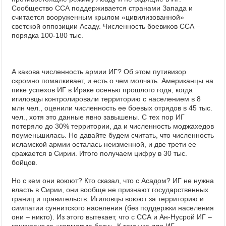
Сообщество ССА поддерживается странами Запада и
считается вооруженным крылом «цивилизованной»
светской оппозиции Асаду. Численность боевиков ССА –
порядка 100-180 тыс.
А какова численность армии ИГ? Об этом путивизор
скромно помалкивает, и есть о чем молчать. Американцы на
пике успехов ИГ в Ираке осенью прошлого года, когда
игиловцы контролировали территорию с населением в 8
млн чел., оценили численность ее боевых отрядов в 45 тыс.
чел., хотя это данные явно завышены. С тех пор ИГ
потеряло до 30% территории, да и численность моджахедов
поуменьшилась. Но давайте будем считать, что численность
исламской армии осталась неизменной, и две трети ее
сражается в Сирии. Итого получаем цифру в 30 тыс.
бойцов.
Но с кем они воюют? Кто сказал, что с Асадом? ИГ не нужна
власть в Сирии, они вообще не признают государственных
границ и правительств. Игиловцы воюют за территорию и
симпатии суннитского населения (без поддержки населения
они – никто). Из этого вытекает, что с ССА и Ан-Нусрой ИГ –