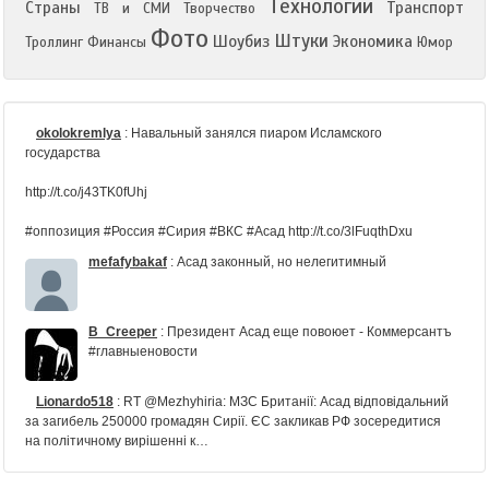
Технологии
Страны
Транспорт
ТВ и СМИ
Творчество
Фото
Штуки
Шоубиз
Экономика
Троллинг
Финансы
Юмор
okolokremlya
:
Навальный занялся пиаром Исламского
государства
http://t.co/j43TK0fUhj
#оппозиция #Россия #Сирия #ВКС #Асад http://t.co/3lFuqthDxu
mefafybakaf
:
Асад законный, но нелегитимный
B_Creeper
:
Президент Асад еще повоюет - Коммерсантъ
#главныеновости
Lionardo518
:
RT @Mezhyhiria: МЗС Британії: Асад відповідальний
за загибель 250000 громадян Сирії. ЄС закликав РФ зосередитися
на політичному вирішенні к…
nadyhybedymy
:
Асад допустил свою отставку с поста