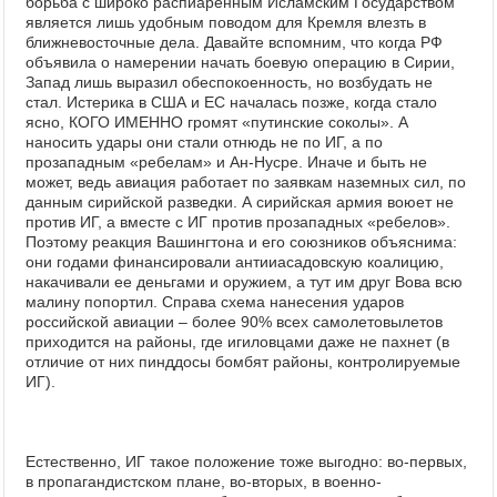
борьба с широко распиаренным Исламским Государством
является лишь удобным поводом для Кремля влезть в
ближневосточные дела. Давайте вспомним, что когда РФ
объявила о намерении начать боевую операцию в Сирии,
Запад лишь выразил обеспокоенность, но возбудать не
стал. Истерика в США и ЕС началась позже, когда стало
ясно, КОГО ИМЕННО громят «путинские соколы». А
наносить удары они стали отнюдь не по ИГ, а по
прозападным «ребелам» и Ан-Нусре. Иначе и быть не
может, ведь авиация работает по заявкам наземных сил, по
данным сирийской разведки. А сирийская армия воюет не
против ИГ, а вместе с ИГ против прозападных «ребелов».
Поэтому реакция Вашингтона и его союзников объяснима:
они годами финансировали антииасадовскую коалицию,
накачивали ее деньгами и оружием, а тут им друг Вова всю
малину попортил. Справа схема нанесения ударов
российской авиации – более 90% всех самолетовылетов
приходится на районы, где игиловцами даже не пахнет (в
отличие от них пинддосы бомбят районы, контролируемые
ИГ).
Естественно, ИГ такое положение тоже выгодно: во-первых,
в пропагандистском плане, во-вторых, в военно-