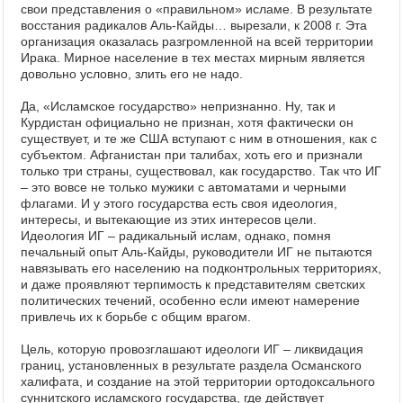
свои представления о «правильном» исламе. В результате
восстания радикалов Аль-Кайды… вырезали, к 2008 г. Эта
организация оказалась разгромленной на всей территории
Ирака. Мирное население в тех местах мирным является
довольно условно, злить его не надо.
Да, «Исламское государство» непризнанно. Ну, так и
Курдистан официально не признан, хотя фактически он
существует, и те же США вступают с ним в отношения, как с
субъектом. Афганистан при талибах, хоть его и признали
только три страны, существовал, как государство. Так что ИГ
– это вовсе не только мужики с автоматами и черными
флагами. И у этого государства есть своя идеология,
интересы, и вытекающие из этих интересов цели.
Идеология ИГ – радикальный ислам, однако, помня
печальный опыт Аль-Кайды, руководители ИГ не пытаются
навязывать его населению на подконтрольных территориях,
и даже проявляют терпимость к представителям светских
политических течений, особенно если имеют намерение
привлечь их к борьбе с общим врагом.
Цель, которую провозглашают идеологи ИГ – ликвидация
границ, установленных в результате раздела Османского
халифата, и создание на этой территории ортодоксального
суннитского исламского государства, где действует