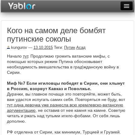
Разместить статью
Войти
Кого на самом деле бомбят
Неделя
путинские соколы
Месяц
kungurov
—
13.10.2015
Теги:
Путин
Асад
Рейтинги
Начало
тут
. Продолжаю громить ватанские мифы, с
помощью которых режим Путина обосновывает
Архив
необходимость вмешательства в град\жданскую войну в
Сирии.
Фототоп
Миф №7 Если игиловцы победят в Сирии, они хлынут
в Россию, взорвут Кавказ и Поволжье.
Видеотоп
Дурачки, вы главное почаще это повторяйте, может быть,
вам удастся испугать самих себя. Повторяться не буду, вот
тут одна девочка уже разнесла всю кремлевско-ватанскую
аргументацию
, не оставив от нее камня на камне. Советую
читать и ржать над тупыми игило-фобами. От себя лишь
дополню.
РФ отделена от Сирии, как минимум, Турцией и Грузией.