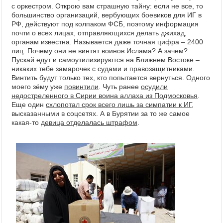
с оркестром. Открою вам страшную тайну: если не все, то
большинство организаций, вербующих боевиков для ИГ в
РФ, действуют под колпаком ФСБ, поэтому информация
почти о всех лицах, отправляющихся делать джихад,
органам известна. Называется даже точная цифра – 2400
лиц. Почему они не винтят воинов Ислама? А зачем?
Пускай едут и самоутилизируются на Ближнем Востоке –
никаких тебе замарочек с судами и правозащитниками.
Винтить будут только тех, кто попытается вернуться. Одного
моего зёму уже
повинтили
. Чуть ранее
осудили
недостреленного в Сирии воина аллаха из Подмосковья
.
Еще один
схлопотал срок всего лишь за симпатии к ИГ
,
высказанными в соцсетях. А в Бурятии за то же самое
какая-то
девица отделалась штрафом
.