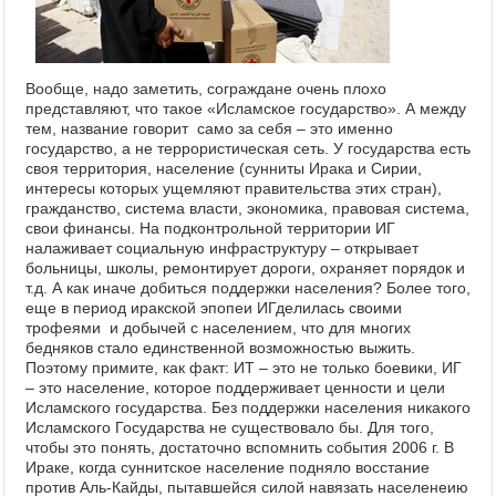
Вообще, надо заметить, сограждане очень плохо
представляют, что такое «Исламское государство». А между
тем, название говорит само за себя – это именно
государство, а не террористическая сеть. У государства есть
своя территория, население (сунниты Ирака и Сирии,
интересы которых ущемляют правительства этих стран),
гражданство, система власти, экономика, правовая система,
свои финансы. На подконтрольной территории ИГ
налаживает социальную инфраструктуру – открывает
больницы, школы, ремонтирует дороги, охраняет порядок и
т.д. А как иначе добиться поддержки населения? Более того,
еще в период иракской эпопеи ИГделилась своими
трофеями и добычей с населением, что для многих
бедняков стало единственной возможностью выжить.
Поэтому примите, как факт: ИТ – это не только боевики, ИГ
– это население, которое поддерживает ценности и цели
Исламского государства. Без поддержки населения никакого
Исламского Государства не существовало бы. Для того,
чтобы это понять, достаточно вспомнить события 2006 г. В
Ираке, когда суннитское население подняло восстание
против Аль-Кайды, пытавшейся силой навязать населенеию