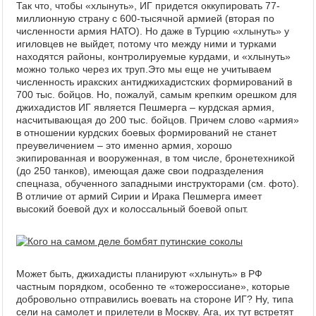
Так что, чтобы «хлынуть», ИГ придется оккупировать 77-
миллионную страну с 600-тысячной армией (вторая по
численности армия НАТО). Но даже в Турцию «хлынуть» у
игиловцев не выйдет, потому что между ними и турками
находятся районы, контролируемые курдами, и «хлынуть»
можно только через их труп.
Это мы еще не учитываем
численность иракских антиджихадистских формирований в
700 тыс. бойцов. Но, пожалуй, самым крепким орешком для
джихадистов ИГ является Пешмерга – курдская армия,
насчитывающая до 200 тыс. бойцов. Причем слово «армия»
в отношении курдских боевых формирований не станет
преувеличением – это именно армия, хорошо
экипированная и вооруженная, в том числе, бронетехникой
(до 250 танков), имеющая даже свои подразделения
спецназа, обученного западными инструкторами (см. фото).
В отличие от армий Сирии и Ирака Пешмерга имеет
высокий боевой дух и колоссальный боевой опыт.
Может быть, джихадисты планируют «хлынуть» в РФ
частным порядком, особенно те «тожероссиане», которые
добровольно отправились воевать на стороне ИГ? Ну, типа
сели на самолет и прилетели в Москву. Ага, их тут встретят