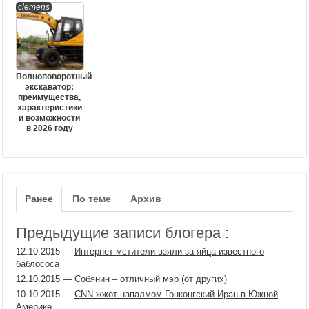
clemens
Полноповоротный
экскаватор:
преимущества,
характеристики
и возможности
в 2026 году
Ранее
По теме
Архив
Предыдущие записи блогера :
12.10.2015
—
Интернет-мстители взяли за яйца известного
баблососа
12.10.2015
—
Собянин – отличный мэр (от других)
10.10.2015
—
CNN жжот напалмом Гонконгский Иран в Южной
Америке