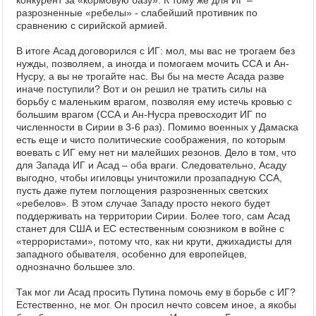
конкурент за «кормовую базу». К тому же для ИГ –
разрозненные «ребелы» - слабейший противник по
сравнению с сирийской армией.
В итоге Асад договорился с ИГ: мол, мы вас не трогаем без
нужды, позволяем, а иногда и помогаем мочить ССА и Ан-
Нусру, а вы не трогайте нас. Вы бы на месте Асада разве
иначе поступили? Вот и он решил не тратить силы на
борьбу с маленьким врагом, позволяя ему истечь кровью с
большим врагом (ССА и Ан-Нусра превосходит ИГ по
численности в Сирии в 3-6 раз). Помимо военных у Дамаска
есть еще и чисто политические соображения, по которым
воевать с ИГ ему нет ни малейших резонов. Дело в том, что
для Запада ИГ и Асад – оба враги. Следовательно, Асаду
выгодно, чтобы игиловцы уничтожили прозападную ССА,
пусть даже путем поглощения разрозненных светских
«ребелов». В этом случае Западу просто некого будет
поддерживать на территории Сирии. Более того, сам Асад
станет для США и ЕС естественным союзником в войне с
«террористами», потому что, как ни крути, джихадисты для
западного обывателя, особенно для европейцев,
однозначно большее зло.
Так мог ли Асад просить Путина помочь ему в борьбе с ИГ?
Естественно, не мог. Он просил нечто совсем иное, а якобы