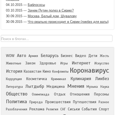
04.10.2015
—
Баблососы
03.10.2015
—
Зачем Путин полез в Сирию?
30.09.2015
—
Москва, Белый дом, Шувалову
30.09.2015
—
Что реально происходит в Сирии (ликбез для ваты)
Авто
Беларусь
WOW
Бизнес
Видео
Дети
Армия
Жесть
Интернет
Закон
Здоровье
Животные
Игры
Искусство
Коронавирус
История
Казахстан
Кино
Конфликты
Кулинария
Ликбез
Косметичка
Коррупция
Криминал
Мнения
Лытдыбр
Медицина
Литература
Музыка
Наука
Общество
Отдых
Отношения
Персоны
Олимпиада
Политика
Происшествия
Путешествия
Природа
Разное
Реклама
Сиськи
События
Спорт
Разоблачения
Религия
СНГ