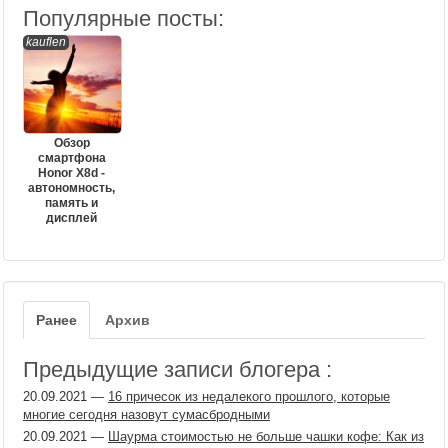
Популярные посты:
kauflen
Обзор
смартфона
Honor X8d -
автономность,
память и
дисплей
Ранее
Архив
Предыдущие записи блогера :
20.09.2021
—
16 причесок из недалекого прошлого, которые
многие сегодня назовут сумасбродными
20.09.2021
—
Шаурма стоимостью не больше чашки кофе: Как из