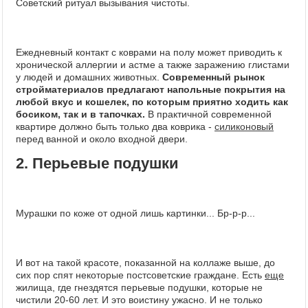
Советский ритуал вызывания чистоты.
Ежедневный контакт с коврами на полу может приводить к
хронической аллергии и астме а также заражению глистами
у людей и домашних животных.
Современный рынок
стройматериалов предлагают напольные покрытия на
любой вкус и кошелек, по которым приятно ходить как
босиком, так и в тапочках.
В практичной современной
квартире должно быть только два коврика -
силиконовый
перед ванной и около входной двери.
2. Перьевые подушки
Мурашки по коже от одной лишь картинки... Бр-р-р...
И вот на такой красоте, показанной на коллаже выше, до
сих пор спят некоторые постсоветские граждане. Есть
еще
жилища, где гнездятся перьевые подушки, которые не
чистили 20-60 лет. И это воистину ужасно. И не только