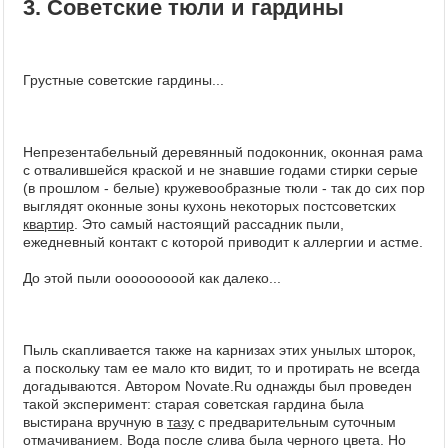
3. Советские тюли и гардины
Грустные советские гардины...
Непрезентабельный деревянный подоконник, оконная рама
с отвалившейся краской и не знавшие годами стирки серые
(в прошлом - белые) кружевообразные тюли - так до сих пор
выглядят оконные зоны кухонь некоторых постсоветских
квартир
. Это самый настоящий рассадник пыли,
ежедневный контакт с которой приводит к аллергии и астме.
До этой пыли ооооооооой как далеко...
Пыль скапливается также на карнизах этих унылых шторок,
а поскольку там ее мало кто видит, то и протирать не всегда
догадываются. Автором Novate.Ru однажды был проведен
такой эксперимент: старая советская гардина была
выстирана вручную в
тазу
с предварительным суточным
отмачиванием. Вода после слива была черного цвета. Но