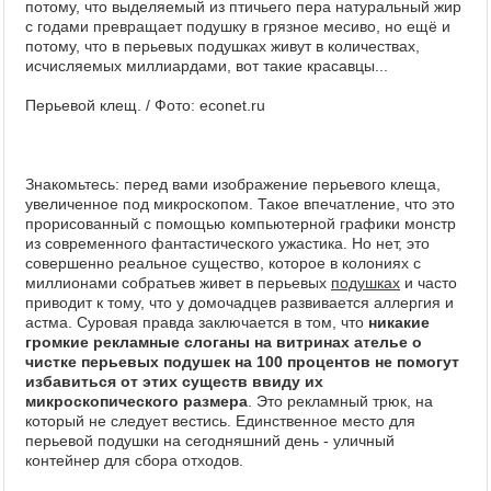
потому, что выделяемый из птичьего пера натуральный жир
с годами превращает подушку в грязное месиво, но ещё и
потому, что в перьевых подушках живут в количествах,
исчисляемых миллиардами, вот такие красавцы...
Перьевой клещ. / Фото: econet.ru
Знакомьтесь: перед вами изображение перьевого клеща,
увеличенное под микроскопом. Такое впечатление, что это
прорисованный с помощью компьютерной графики монстр
из современного фантастического ужастика. Но нет, это
совершенно реальное существо, которое в колониях с
миллионами собратьев живет в перьевых
подушках
и часто
приводит к тому, что у домочадцев развивается аллергия и
астма. Суровая правда заключается в том, что
никакие
громкие рекламные слоганы на витринах ателье о
чистке перьевых подушек на 100 процентов не помогут
избавиться от этих существ ввиду их
микроскопического размера
. Это рекламный трюк, на
который не следует вестись. Единственное место для
перьевой подушки на сегодняшний день - уличный
контейнер для сбора отходов.