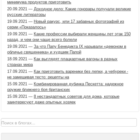
минимума продуктов приготовить
20.09.2021
—
Доходное дело: Какие гонорары получали великие
русские литераторы
19.09.2021
—
Новый ракурс, или 17 забавных фотографий из
серии «Показалось»
19.09.2021
—
Какие профессии выбирали женщины лет этак 150
назад, и чем они чаще всего болели
19.09.2021
—
За что Папу Бенедикта IX называли «демоном в
обличье священника» и худшим Папой
18.09.2021
—
Как выглядят плацкартные вагоны в разных
странах мира
17.09.2021
—
Как приготовить вареники без лепки, а чебуреки -
не замешивая тесто: рецепты на
15.09.2021
—
Комбинированная дубинка Пескетта: надежное
оружие ближнего боя британских
15.09.2021
—
8 нестандартных советов для дома, которые
заинтересуют даже опытных хозяек