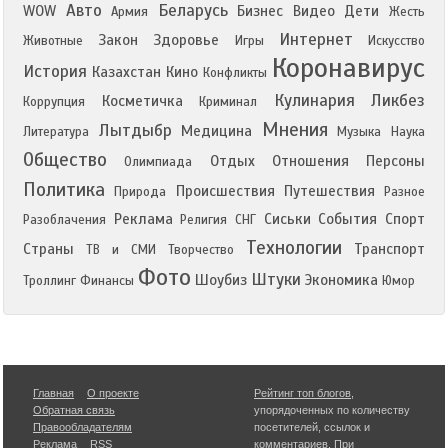
Авто
Беларусь
WOW
Бизнес
Видео
Дети
Армия
Жесть
Интернет
Закон
Здоровье
Животные
Игры
Искусство
Коронавирус
История
Казахстан
Кино
Конфликты
Кулинария
Ликбез
Косметичка
Коррупция
Криминал
Мнения
Лытдыбр
Медицина
Литература
Музыка
Наука
Общество
Отдых
Отношения
Персоны
Олимпиада
Политика
Происшествия
Путешествия
Природа
Разное
Реклама
Сиськи
События
Спорт
Разоблачения
Религия
СНГ
Технологии
Страны
Транспорт
ТВ и СМИ
Творчество
Фото
Штуки
Шоубиз
Экономика
Троллинг
Финансы
Юмор
Главная
О проекте
Рейтинг топ блогов
,
Обратная связь
упорядоченных по количеству
Правообладателям
посетителей, ссылок и
Реклама
RSS
комментариев. При