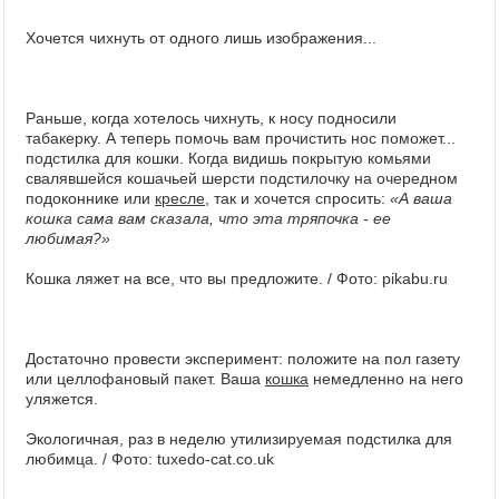
Хочется чихнуть от одного лишь изображения...
Раньше, когда хотелось чихнуть, к носу подносили
табакерку. А теперь помочь вам прочистить нос поможет...
подстилка для кошки. Когда видишь покрытую комьями
свалявшейся кошачьей шерсти подстилочку на очередном
подоконнике или
кресле
, так и хочется спросить:
«А ваша
кошка сама вам сказала, что эта тряпочка - ее
любимая?»
Кошка ляжет на все, что вы предложите. / Фото: pikabu.ru
Достаточно провести эксперимент: положите на пол газету
или целлофановый пакет. Ваша
кошка
немедленно на него
уляжется.
Экологичная, раз в неделю утилизируемая подстилка для
любимца. / Фото: tuxedo-cat.co.uk