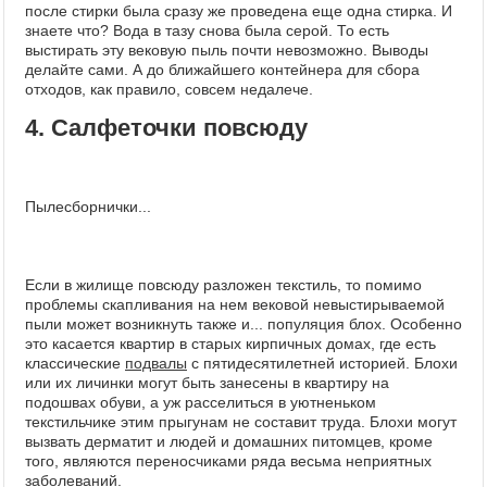
после стирки была сразу же проведена еще одна стирка. И
знаете что? Вода в тазу снова была серой. То есть
выстирать эту вековую пыль почти невозможно. Выводы
делайте сами. А до ближайшего контейнера для сбора
отходов, как правило, совсем недалече.
4. Салфеточки повсюду
Пылесборнички...
Если в жилище повсюду разложен текстиль, то помимо
проблемы скапливания на нем вековой невыстирываемой
пыли может возникнуть также и... популяция блох. Особенно
это касается квартир в старых кирпичных домах, где есть
классические
подвалы
с пятидесятилетней историей. Блохи
или их личинки могут быть занесены в квартиру на
подошвах обуви, а уж расселиться в уютненьком
текстильчике этим прыгунам не составит труда. Блохи могут
вызвать дерматит и людей и домашних питомцев, кроме
того, являются переносчиками ряда весьма неприятных
заболеваний.