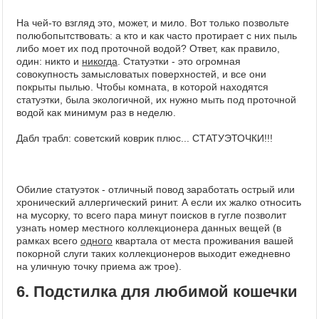
На чей-то взгляд это, может, и мило. Вот только позвольте
полюбопытствовать: а кто и как часто протирает с них пыль
либо моет их под проточной водой? Ответ, как правило,
один: никто и
никогда
. Статуэтки - это огромная
совокупность замысловатых поверхностей, и все они
покрыты пылью. Чтобы комната, в которой находятся
статуэтки, была экологичной, их нужно мыть под проточной
водой как минимум раз в неделю.
Дабл трабл: советский коврик плюс... СТАТУЭТОЧКИ!!!
Обилие статуэток - отличный повод заработать острый или
хронический аллергический ринит. А если их жалко относить
на мусорку, то всего пара минут поисков в гугле позволит
узнать номер местного коллекционера данных вещей (в
рамках всего
одного
квартала от места проживания вашей
покорной слуги таких коллекционеров выходит ежедневно
на уличную точку приема аж трое).
6. Подстилка для любимой кошечки