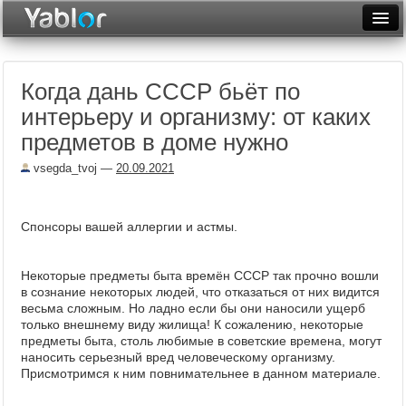
Разместить статью
Войти
Когда дань СССР бьёт по
Неделя
интерьеру и организму: от каких
Месяц
предметов в доме нужно
Рейтинги
vsegda_tvoj
—
20.09.2021
Архив
Спонсоры вашей аллергии и астмы.
Фототоп
Видеотоп
Некоторые предметы быта времён СССР так прочно вошли
в сознание некоторых людей, что отказаться от них видится
весьма сложным. Но ладно если бы они наносили ущерб
только внешнему виду жилища! К сожалению, некоторые
предметы быта, столь любимые в советские времена, могут
наносить серьезный вред человеческому организму.
Присмотримся к ним повнимательнее в данном материале.