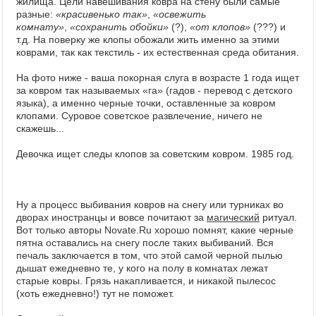
жилища. Цели навешивания ковра на стену были самые
разные:
«красивенько так»
,
«освежить
комнату»
,
«сохранить обойки»
(?),
«от клопов»
(???) и
т.д. На поверку же клопы обожали жить именно за этими
коврами, так как текстиль - их естественная среда обитания.
На фото ниже - ваша покорная слуга в возрасте 1 года ищет
за ковром так называемых «га» (гадов - перевод с детского
языка), а именно черные точки, оставленные за ковром
клопами. Суровое советское развлечение, ничего не
скажешь...
Девочка ищет следы клопов за советским ковром. 1985 год.
Ну а процесс выбивания ковров на снегу или турниках во
дворах иностранцы и вовсе почитают за
магический
ритуал.
Вот только авторы Novate.Ru хорошо помнят, какие черные
пятна оставались на снегу после таких выбиваний. Вся
печаль заключается в том, что этой самой черной пылью
дышат ежедневно те, у кого на полу в комнатах лежат
старые ковры. Грязь накапливается, и никакой пылесос
(хоть ежедневно!) тут не поможет.