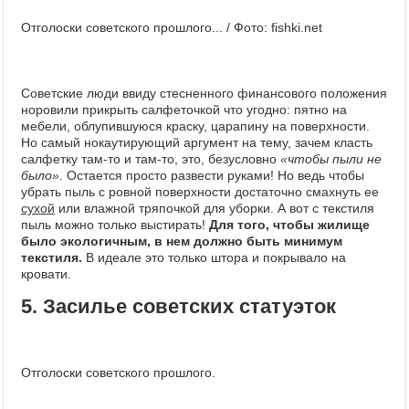
Отголоски советского прошлого... / Фото: fishki.net
Советские люди ввиду стесненного финансового положения
норовили прикрыть салфеточкой что угодно: пятно на
мебели, облупившуюся краску, царапину на поверхности.
Но самый нокаутирующий аргумент на тему, зачем класть
салфетку там-то и там-то, это, безусловно
«чтобы пыли не
было»
. Остается просто развести руками! Но ведь чтобы
убрать пыль с ровной поверхности достаточно смахнуть ее
сухой
или влажной тряпочкой для уборки. А вот с текстиля
пыль можно только выстирать!
Для того, чтобы жилище
было экологичным, в нем должно быть минимум
текстиля.
В идеале это только штора и покрывало на
кровати.
5. Засилье советских статуэток
Отголоски советского прошлого.