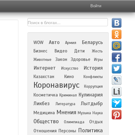
Войти
Авто
Беларусь
WOW
Армия
Бизнес
Видео
Дети
Жесть
Закон
Здоровье
Животные
Игры
Интернет
История
Искусство
Казахстан
Кино
Конфликты
Коронавирус
Коррупция
Кулинария
Косметичка
Криминал
Ликбез
Лытдыбр
Литература
Мнения
Медицина
Музыка
Наука
Общество
Отдых
Олимпиада
Политика
Отношения
Персоны