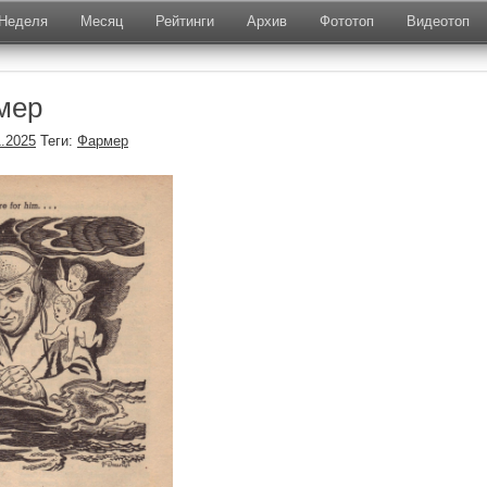
Неделя
Месяц
Рейтинги
Архив
Фототоп
Видеотоп
мер
1.2025
Теги:
Фармер