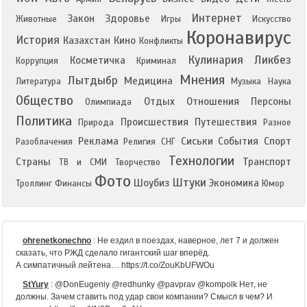
Интернет
Закон
Здоровье
Животные
Игры
Искусство
Коронавирус
История
Казахстан
Кино
Конфликты
Кулинария
Ликбез
Косметичка
Коррупция
Криминал
Мнения
Лытдыбр
Медицина
Литература
Музыка
Наука
Общество
Отдых
Отношения
Персоны
Олимпиада
Политика
Происшествия
Путешествия
Природа
Разное
Реклама
Сиськи
События
Спорт
Разоблачения
Религия
СНГ
Технологии
Страны
Транспорт
ТВ и СМИ
Творчество
Фото
Штуки
Шоубиз
Экономика
Троллинг
Финансы
Юмор
ohrenetkonechno
:
Не ездил в поездах, наверное, лет 7 и должен
сказать, что РЖД сделало гигантский шаг вперёд.
А симпатичный лейтена… https://t.co/ZouKbUFWOu
StYury
:
@DonEugeniy @redhunky @pavprav @kompolk Нет, не
должны. Зачем ставить под удар свои компании? Смысл в чем? И