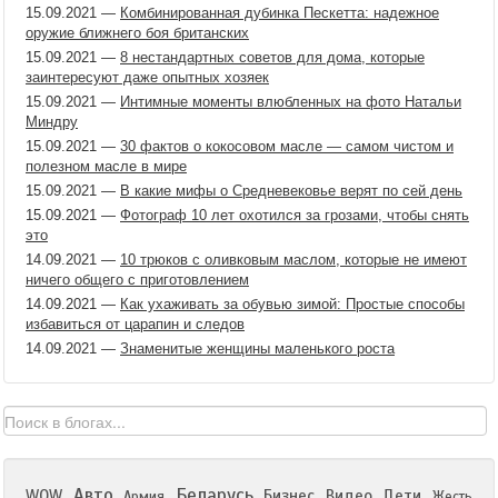
15.09.2021
—
Комбинированная дубинка Пескетта: надежное
оружие ближнего боя британских
15.09.2021
—
8 нестандартных советов для дома, которые
заинтересуют даже опытных хозяек
15.09.2021
—
Интимные моменты влюбленных на фото Натальи
Миндру
15.09.2021
—
30 фактов о кокосовом масле — самом чистом и
полезном масле в мире
15.09.2021
—
В какие мифы о Средневековье верят по сей день
15.09.2021
—
Фотограф 10 лет охотился за грозами, чтобы снять
это
14.09.2021
—
10 трюков с оливковым маслом, которые не имеют
ничего общего с приготовлением
14.09.2021
—
Как ухаживать за обувью зимой: Простые способы
избавиться от царапин и следов
14.09.2021
—
Знаменитые женщины маленького роста
Авто
Беларусь
WOW
Бизнес
Видео
Дети
Армия
Жесть