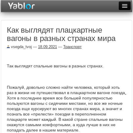
Разместить статью
Войти
Как выглядят плацкартные
Неделя
вагоны в разных странах мира
Месяц
vsegda_tvoj
—
18.09.2021
—
Транспорт
Рейтинги
Архив
Так выглядят спальные вагоны в разных странах.
Фототоп
Пожалуй, довольно сложно найти человека, который хоть
Видеотоп
раз в жизни не путешествовал в плацкартном вагоне поезда
.
Хотя в последнее время все большей популярностью
пользуются вагоны с сидячими местами, но все же ночные
поезда еще курсируют во многих странах мира, а значит и
познать все «прелести» поездки в переполненном
плацкарте может каждый. В какой стране спальные вагоны
окажутся самыми комфортными, а куда лучше в них не
попадать далее в нашем материале.