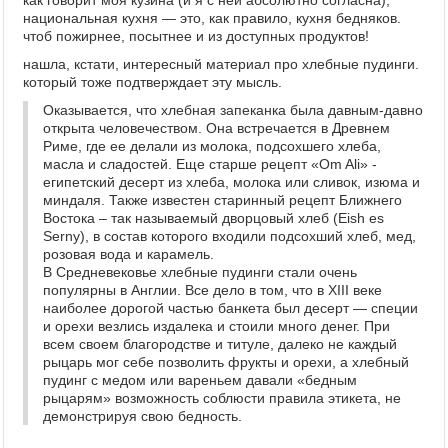
как говорит моя кузина (и я с ней абсолютно согласна),
национальная кухня — это, как правило, кухня бедняков.
чтоб пожирнее, посытнее и из доступных продуктов!
нашла, кстати, интересный материал про хлебные пудинги.
который тоже подтверждает эту мысль.
Оказывается, что хлебная запеканка была давным-давно
открыта человечеством. Она встречается в Древнем
Риме, где ее делали из молока, подсохшего хлеба,
масла и сладостей. Еще старше рецепт «Om Ali» -
египетский десерт из хлеба, молока или сливок, изюма и
миндаля. Также известен старинный рецепт Ближнего
Востока – так называемый дворцовый хлеб (Eish es
Serny), в состав которого входили подсохший хлеб, мед,
розовая вода и карамель.
В Средневековье хлебные пудинги стали очень
популярны в Англии. Все дело в том, что в XIII веке
наиболее дорогой частью банкета был десерт — специи
и орехи везлись издалека и стоили много денег. При
всем своем благородстве и титуле, далеко не каждый
рыцарь мог себе позволить фрукты и орехи, а хлебный
пудинг с медом или вареньем давали «бедным
рыцарям» возможность соблюсти правила этикета, не
демонстрируя свою бедность.