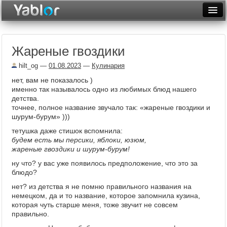
Разместить статью
Войти
Жареные гвоздики
Неделя
hilt_og
—
01.08.2023
—
Кулинария
Месяц
нет, вам не показалось )
именно так называлось одно из любимых блюд нашего
Рейтинги
детства.
точнее, полное название звучало так: «жареные гвоздики и
Архив
шурум-бурум» )))
тетушка даже стишок вспомнила:
Фототоп
будем есть мы персики, яблоки, юзюм,
жареные гвоздики и шурум-бурум!
Видеотоп
ну что? у вас уже появилось предположение, что это за
блюдо?
нет? из детства я не помню правильного названия на
немецком, да и то название, которое запомнила кузина,
которая чуть старше меня, тоже звучит не совсем
правильно.