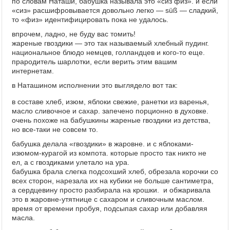
по словам Наташи, бабушка называла это «сиз физ». и если
«сиз» расшифровывается довольно легко — süß — сладкий,
то «физ» идентифицировать пока не удалось.
впрочем, ладно, не буду вас томить!
жареные гвоздики — это так называемый хлебный пудинг.
национальное блюдо немцев, голландцев и кого-то еще.
прародитель шарлотки, если верить этим вашим
интернетам.
в Наташином исполнении это выглядело вот так:
в составе хлеб, изюм, яблоки свежие, ранетки из варенья,
масло сливочное и сахар. запечено порционно в духовке.
очень похоже на бабушкины жареные гвоздики из детства,
но все-таки не совсем то.
бабушка делала «гвоздики» в жаровне. и с яблоками-
изюмом-курагой из компота. которые просто так никто не
ел, а с гвоздиками улетало на ура.
бабушка брала слегка подсохший хлеб, обрезала корочки со
всех сторон, нарезала их на кубики не больше сантиметра,
а сердцевину просто разбирала на крошки. и обжаривала
это в жаровне-утятнице с сахаром и сливочным маслом.
время от времени пробуя, подсыпая сахар или добавляя
масла.