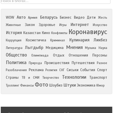
Авто
Беларусь
WOW
Бизнес
Видео
Дети
Армия
Жесть
Интернет
Закон
Здоровье
Животные
Игры
Искусство
Коронавирус
История
Казахстан
Кино
Конфликты
Кулинария
Ликбез
Косметичка
Коррупция
Криминал
Мнения
Лытдыбр
Медицина
Литература
Музыка
Наука
Общество
Отдых
Отношения
Персоны
Олимпиада
Политика
Происшествия
Путешествия
Природа
Разное
Реклама
Сиськи
События
Спорт
Разоблачения
Религия
СНГ
Технологии
Страны
Транспорт
ТВ и СМИ
Творчество
Фото
Штуки
Шоубиз
Экономика
Троллинг
Финансы
Юмор