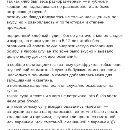
так как хлеб был весь разноразмерный — и кубики, и
крошки, он поджаривался не равномерно, и это было
потрясающе вкусно!
потому что блюдо получалось не только насыщенным по
вкусу, но и разноплановым по текстурам и степени
прожарки.
порционный хлебный пудинг более диетичен, менее сладок
и жирен, но и нам уже не по 5-12 лет, чтобы без
ограничений лопать такую энергетическую калорийную
бомбу. в любом случае это тоже было вкусно и вызвало
целую волну детских воспоминаний.
а вообще если зацепиться за тему сухофруктов, тобыл еще
вкуснейший «компотный суп» в бабушкином исполнении.
насколько я понимаю, в компот добавлялась мука для
загущивания и сметана.
и немножко ванилина, если он случайно оказывался на
кухне.
такого супа я тоже ни у кого не встречала. это было чисто
немецкое блюдо.
а к компотному супу всегда подавались «кребли» —
ватрушки из теста на простокваше. их можно было лопать
холодными и горячими, с супом или просто со сметаной
или вареньем. или сметаной, смешанной с вареньем )))