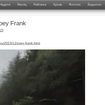
Неделя
Месяц
Рейтинги
Архив
Фототоп
Видеотоп
oey Frank
023
.ru/2023/12/zoey-frank.html