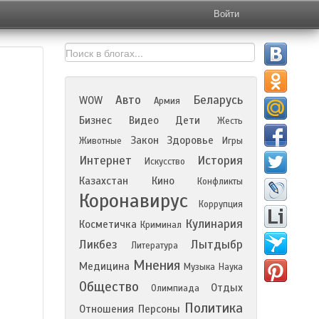
Войти
Авто
Беларусь
WOW
Армия
Бизнес
Видео
Дети
Жесть
Закон
Здоровье
Животные
Игры
Интернет
История
Искусство
Казахстан
Кино
Конфликты
Коронавирус
Коррупция
Кулинария
Косметичка
Криминал
Ликбез
Лытдыбр
Литература
Мнения
Медицина
Музыка
Наука
Общество
Отдых
Олимпиада
Политика
Отношения
Персоны