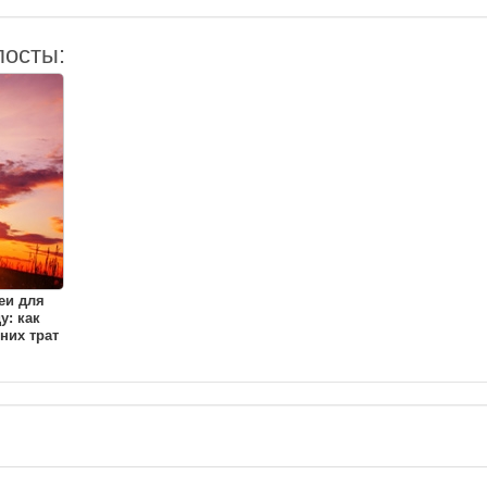
посты:
еи для
у: как
них трат