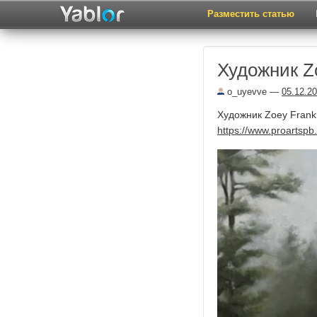
Разместить статью
Художник Z
o_uyevve
—
05.12.2
Художник Zoey Frank
https://www.proartspb