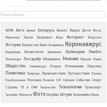
Авто
Беларусь
WOW
Бизнес
Видео
Дети
Армия
Жесть
Интернет
Закон
Здоровье
Животные
Игры
Искусство
Коронавирус
История
Казахстан
Кино
Конфликты
Кулинария
Ликбез
Косметичка
Коррупция
Криминал
Мнения
Лытдыбр
Медицина
Литература
Музыка
Наука
Общество
Отдых
Отношения
Персоны
Олимпиада
Политика
Происшествия
Путешествия
Природа
Разное
Реклама
Сиськи
События
Спорт
Разоблачения
Религия
СНГ
Технологии
Страны
Транспорт
ТВ и СМИ
Творчество
Фото
Штуки
Шоубиз
Экономика
Троллинг
Финансы
Юмор