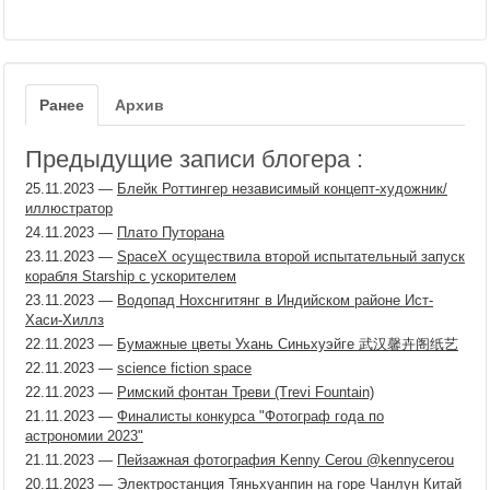
Ранее
Архив
Предыдущие записи блогера :
25.11.2023
—
Блейк Роттингер независимый концепт-художник/
иллюстратор
24.11.2023
—
Плато Путорана
23.11.2023
—
SpaceX осуществила второй испытательный запуск
корабля Starship с ускорителем
23.11.2023
—
Водопад Нохснгитянг в Индийском районе Ист-
Хаси-Хиллз
22.11.2023
—
Бумажные цветы Ухань Синьхуэйге 武汉馨卉阁纸艺
22.11.2023
—
science fiction space
22.11.2023
—
Римский фонтан Треви (Trevi Fountain)
21.11.2023
—
Финалисты конкурса "Фотограф года по
астрономии 2023"
21.11.2023
—
Пейзажная фотография Kenny Cerou @kennycerou
20.11.2023
—
Электростанция Тяньхуанпин на горе Чанлун Китай