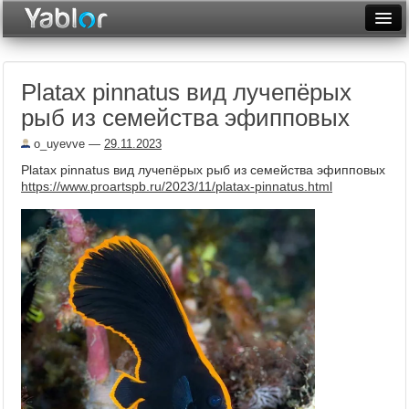
Разместить статью
Войти
Platax pinnatus вид лучепёрых
Неделя
рыб из семейства эфипповых
Месяц
o_uyevve
—
29.11.2023
Рейтинги
Platax pinnatus вид лучепёрых рыб из семейства эфипповых
https://www.proartspb.ru/2023/11/platax-pinnatus.html
Архив
Фототоп
Видеотоп