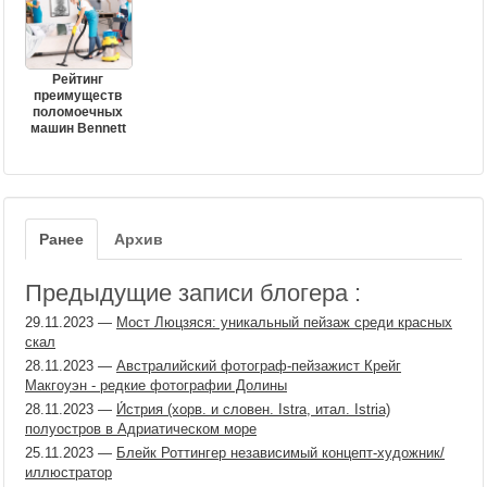
Рейтинг
преимуществ
поломоечных
машин Bennett
Ранее
Архив
Предыдущие записи блогера :
29.11.2023
—
Мост Люцзяся: уникальный пейзаж среди красных
скал
28.11.2023
—
Австралийский фотограф-пейзажист Крейг
Макгоуэн - редкие фотографии Долины
28.11.2023
—
И́стрия (хорв. и словен. Istra, итал. Istria)
полуостров в Адриатическом море
25.11.2023
—
Блейк Роттингер независимый концепт-художник/
иллюстратор