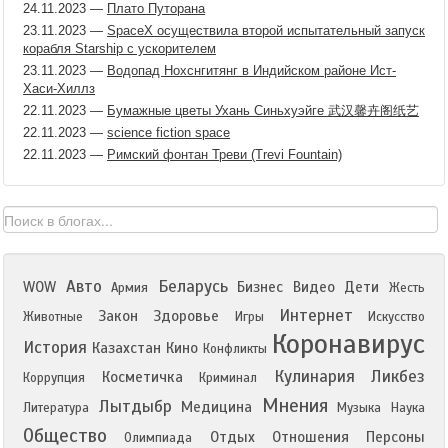
24.11.2023
—
Плато Путорана
23.11.2023
—
SpaceX осуществила второй испытательный запуск
корабля Starship с ускорителем
23.11.2023
—
Водопад Нохснгитянг в Индийском районе Ист-
Хаси-Хиллз
22.11.2023
—
Бумажные цветы Ухань Синьхуэйге 武汉馨卉阁纸艺
22.11.2023
—
science fiction space
22.11.2023
—
Римский фонтан Треви (Trevi Fountain)
Авто
Беларусь
WOW
Бизнес
Видео
Дети
Армия
Жесть
Интернет
Закон
Здоровье
Животные
Игры
Искусство
Коронавирус
История
Казахстан
Кино
Конфликты
Кулинария
Ликбез
Косметичка
Коррупция
Криминал
Мнения
Лытдыбр
Медицина
Литература
Музыка
Наука
Общество
Отдых
Отношения
Персоны
Олимпиада