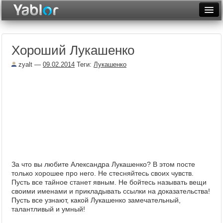
Разместить статью
Войти
Хороший Лукашенко
Неделя
zyalt
—
09.02.2014
Теги:
Лукашенко
Месяц
Рейтинги
Архив
Фототоп
Видеотоп
За что вы любите Александра Лукашенко? В этом посте
только хорошее про него. Не стесняйтесь своих чувств.
Пусть все тайное станет явным. Не бойтесь называть вещи
своими именами и прикладывать ссылки на доказательства!
Пусть все узнают, какой Лукашенко замечательный,
талантливый и умный!