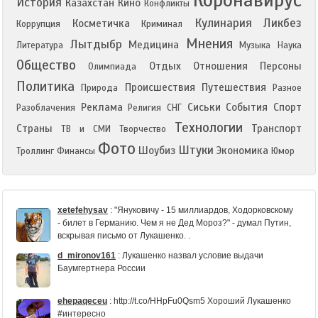
Коронавирус
История
Казахстан
Кино
Конфликты
Кулинария
Ликбез
Косметичка
Коррупция
Криминал
Мнения
Лытдыбр
Медицина
Литература
Музыка
Наука
Общество
Отдых
Отношения
Персоны
Олимпиада
Политика
Происшествия
Путешествия
Природа
Разное
Реклама
Сиськи
События
Спорт
Разоблачения
Религия
СНГ
Технологии
Страны
Транспорт
ТВ и СМИ
Творчество
Фото
Штуки
Шоубиз
Экономика
Троллинг
Финансы
Юмор
xetefehysav
:
"Януковичу - 15 миллиардов, Ходорковскому
- билет в Германию. Чем я не Дед Мороз?" - думал Путин,
вскрывая письмо от Лукашенко. .
d_mironov161
:
Лукашенко назвал условие выдачи
Баумгертнера России
ehepaqeceu
:
http://t.co/HHpFu0Qsm5 Хороший Лукашенко
#интересно