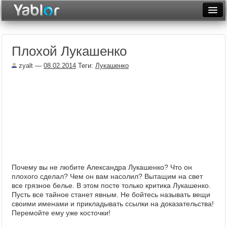
Разместить статью
Войти
Плохой Лукашенко
Неделя
zyalt
—
08.02.2014
Теги:
Лукашенко
Месяц
Рейтинги
Архив
Фототоп
Видеотоп
Почему вы не любите Александра Лукашенко? Что он
плохого сделал? Чем он вам насолил? Вытащим на свет
все грязное белье. В этом посте только критика Лукашенко.
Пусть все тайное станет явным. Не бойтесь называть вещи
своими именами и прикладывать ссылки на доказательства!
Перемойте ему уже косточки!