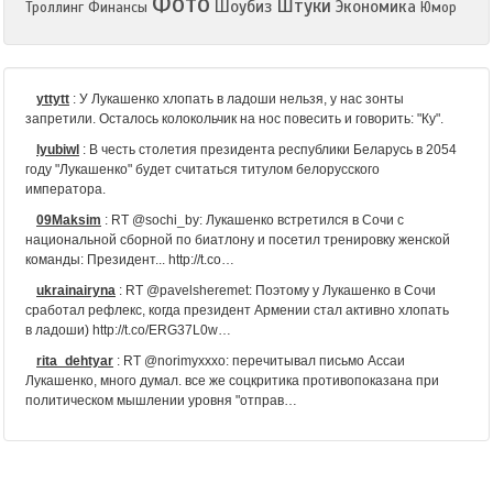
Фото
Штуки
Шоубиз
Экономика
Троллинг
Финансы
Юмор
yttytt
:
У Лукашенко хлопать в ладоши нельзя, у нас зонты
запретили. Осталось колокольчик на нос повесить и говорить: "Ку".
lyubiwl
:
В честь столетия президента республики Беларусь в 2054
году "Лукашенко" будет считаться титулом белорусского
императора.
09Maksim
:
RT @sochi_by: Лукашенко встретился в Сочи с
национальной сборной по биатлону и посетил тренировку женской
команды: Президент... http://t.co…
ukrainairyna
:
RT @pavelsheremet: Поэтому у Лукашенко в Сочи
сработал рефлекс, когда президент Армении стал активно хлопать
в ладоши) http://t.co/ERG37L0w…
rita_dehtyar
:
RT @norimyxxxo: перечитывал письмо Ассаи
Лукашенко, много думал. все же соцкритика противопоказана при
политическом мышлении уровня "отправ…
damager82
:
RT @lentaruofficial: На Манежной разогнали акцию в
поддержку "Дождя" http://t.co/pYzhkuHkEU Людей задержали просто
за раскрытые зонты. Лука…