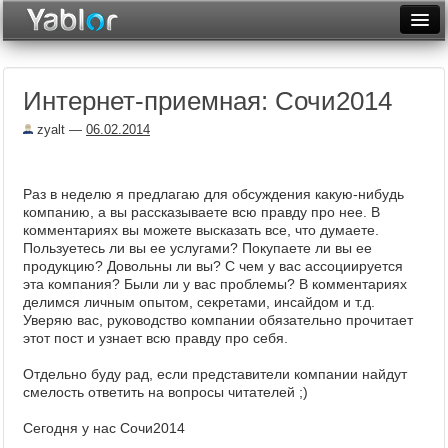
Разместить статью
Войти
Интернет-приемная: Сочи2014
Неделя
zyalt
—
06.02.2014
Месяц
Рейтинги
Раз в неделю я предлагаю для обсуждения какую-нибудь
компанию, а вы рассказываете всю правду про нее. В
Архив
комментариях вы можете высказать все, что думаете.
Пользуетесь ли вы ее услугами? Покупаете ли вы ее
Фототоп
продукцию? Довольны ли вы? С чем у вас ассоциируется
эта компания? Были ли у вас проблемы? В комментариях
Видеотоп
делимся личным опытом, секретами, инсайдом и т.д.
Уверяю вас, руководство компании обязательно прочитает
этот пост и узнает всю правду про себя.
Отдельно буду рад, если представители компании найдут
смелость ответить на вопросы читателей ;)
Сегодня у нас Сочи2014