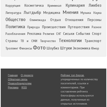
Кулинария
Ликбез
Косметичка
Коррупция
Криминал
Мнения
Лытдыбр
Медицина
Литература
Музыка
Наука
Общество
Отдых
Отношения
Персоны
Олимпиада
Политика
Происшествия
Путешествия
Природа
Разное
Реклама
Сиськи
События
Спорт
Разоблачения
Религия
СНГ
Технологии
Страны
Транспорт
ТВ и СМИ
Творчество
Фото
Штуки
Шоубиз
Экономика
Троллинг
Финансы
Юмор
Главная
О проекте
Рейтинг топ блогов
,
Обратная связь
упорядоченных по количеству
Правообладателям
посетителей, ссылок и
Реклама
RSS
комментариев. При
составлении рейтинга
блогосферы используются
данные, полученные из
открытых источников.