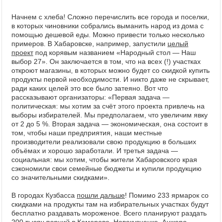
Начнем с хлеба! Сложно перечислить все города и поселки,
в которых чиновники собрались выманить народ из дома с
помощью дешевой еды. Можно привести только несколько
примеров. В Хабаровске, например, запустили
целый
проект
под корявым названием «Народный стол — Наш
выбор 27». Он заключается в том, что на всех (!) участках
откроют магазины, в которых можно будет со скидкой купить
продукты первой необходимости. И никто даже не скрывает,
ради каких целей это все было затеяно. Вот что
рассказывают организаторы: «Первая задача —
политическая: мы хотим за счёт этого проекта привлечь на
выборы избирателей. Мы предполагаем, что увеличим явку
от 2 до 5 %. Вторая задача — экономическая, она состоит в
том, чтобы наши предприятия, наши местные
производители реализовали свою продукцию в больших
объёмах и хорошо заработали. И третья задача —
социальная: мы хотим, чтобы жители Хабаровского края
сэкономили свои семейные бюджеты и купили продукцию
со значительными скидками».
В городах Кузбасса
пошли дальше
! Помимо 233 ярмарок со
скидками на продукты там на избирательных участках будут
бесплатно раздавать мороженое. Всего планируют раздать