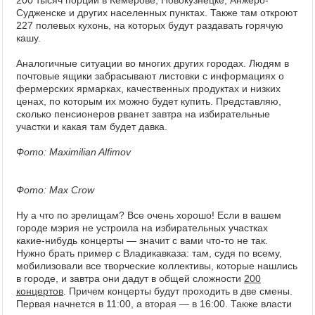
200 тысяч порций в Кемерове, Новокузнецке, Анжеро-
Судженске и других населенных пунктах. Также там откроют
227 полевых кухонь, на которых будут раздавать горячую
кашу.
Аналогичные ситуации во многих других городах. Людям в
почтовые ящики забрасывают листовки с информациях о
фермерских ярмарках, качественных продуктах и низких
ценах, по которым их можно будет купить. Представляю,
сколько пенсионеров рванет завтра на избирательные
участки и какая там будет давка.
Фото: Maximilian Alfimov
Фото: Max Crow
Ну а что по зрелищам? Все очень хорошо! Если в вашем
городе мэрия не устроила на избирательных участках
какие-нибудь концерты — значит с вами что-то не так.
Нужно брать пример с Владикавказа: там, судя по всему,
мобилизовали все творческие коллективы, которые нашлись
в городе, и завтра они дадут в общей сложности
200
концертов
. Причем концерты будут проходить в две смены.
Первая начнется в 11:00, а вторая — в 16:00. Также власти