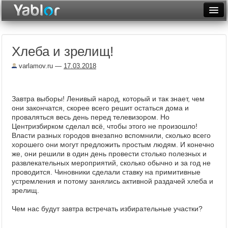
Разместить статью
Войти
Хлеба и зрелищ!
Неделя
varlamov.ru
—
17.03.2018
Месяц
Рейтинги
Завтра выборы! Ленивый народ, который и так знает, чем
они закончатся, скорее всего решит остаться дома и
Архив
проваляться весь день перед телевизором. Но
Центризбирком сделал всё, чтобы этого не произошло!
Фототоп
Власти разных городов внезапно вспомнили, сколько всего
хорошего они могут предложить простым людям. И конечно
Видеотоп
же, они решили в один день провести столько полезных и
развлекательных мероприятий, сколько обычно и за год не
проводится. Чиновники сделали ставку на примитивные
устремления и потому занялись активной раздачей хлеба и
зрелищ.
Чем нас будут завтра встречать избирательные участки?