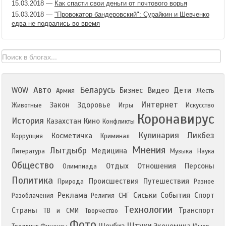
15.03.2018
—
Как спасти свои деньги от почтового ворья
15.03.2018
—
"Провокатор бандеровский": Сурайкин и Шевченко
едва не подрались во время
Авто
Беларусь
WOW
Бизнес
Видео
Дети
Армия
Жесть
Интернет
Закон
Здоровье
Животные
Игры
Искусство
Коронавирус
История
Казахстан
Кино
Конфликты
Кулинария
Ликбез
Косметичка
Коррупция
Криминал
Мнения
Лытдыбр
Медицина
Литература
Музыка
Наука
Общество
Отдых
Отношения
Персоны
Олимпиада
Политика
Происшествия
Путешествия
Природа
Разное
Реклама
Сиськи
События
Спорт
Разоблачения
Религия
СНГ
Технологии
Страны
Транспорт
ТВ и СМИ
Творчество
Фото
Штуки