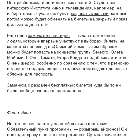
Центризберкома и региональных властей. Студентам
питерского Института кино и телевидения, например, на
избирательных участках будут
раздавать открытки
, которые
потом можно будет обменять на билеты на закрытый показ
фильма «Довлатов».
Еще одна
замечательная идея
— выдавать молодым
людям, которые впервые участвуют в выборах, билеты на
концерты поп-звезд в «Олимпийском». Таким образом
можно будет попасть на концерты группы Serebro, Олега
Майами, L'One, Тимати, Егора Крида и подобных артистов.
Очень щедро, особенно по сравнению с тем, что в регионах
в качестве подарка впервые голосующим выдают дешевые
обложки для паспорта.
Замануха с раздачей бесплатных билетов куда бы то ни
было вообще очень распространена.
Фото: Alina
Но это не все, на что у властей хватило фантазии.
Обязательный пункт программы —
розыгрыш айфонов
! Он
проходит сразу в нескольких регионах. Суть заключается в