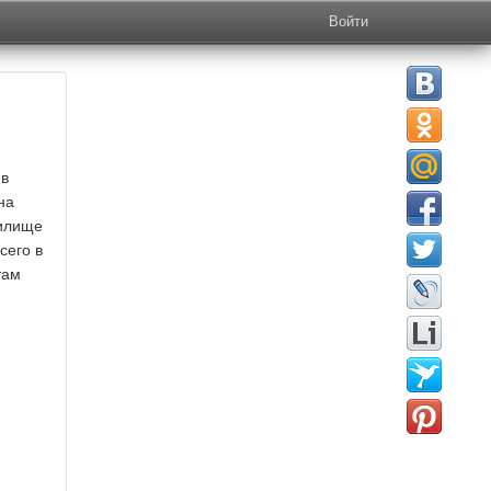
Войти
 в
на
тилище
сего в
там