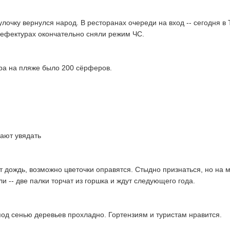
улочку вернулся народ. В ресторанах очереди на вход -- сегодня в 
ефектурах окончательно сняли режим ЧС.
утра на пляже было 200 сёрферов.
ают увядать
т дождь, возможно цветочки оправятся. Cтыдно признаться, но на 
и -- две палки торчат из горшка и ждут следующего года.
 под сенью деревьев прохладно. Гортензиям и туристам нравится.