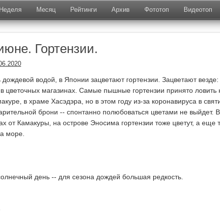
Неделя
Месяц
Рейтинги
Архив
Фототоп
Видеотоп
июне. Гортензии.
06.2020
 дождевой водой, в Японии зацветают гортензии. Зацветают везде:
, в цветочных магазинах. Самые пышные гортензии принято ловить 
акуре, в храме Хасэдэра, но в этом году из-за коронавируса в свя
арительной брони -- спонтанно полюбоваться цветами не выйдет. В
ах от Камакуры, на острове Эносима гортензии тоже цветут, а еще 
а море.
солнечный день -- для сезона дождей большая редкость.
е