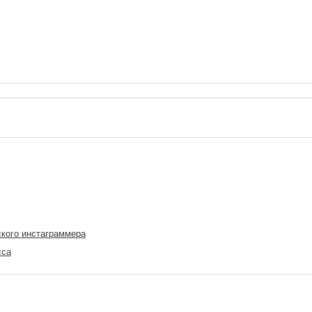
ского инстаграммера
сса