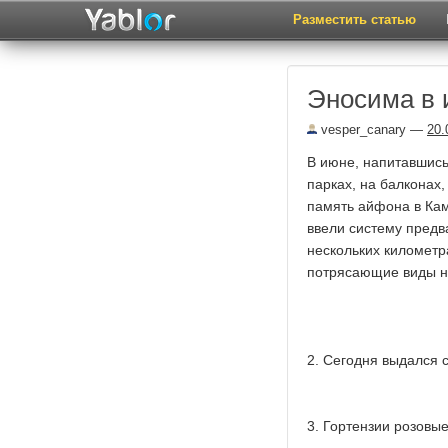
Разместить статью
Эносима в 
vesper_canary
—
20.
В июне, напитавшись
парках, на балконах
память айфона в Кам
ввели систему предв
нескольких километр
потрясающие виды н
2. Сегодня выдался 
3. Гортензии розовы