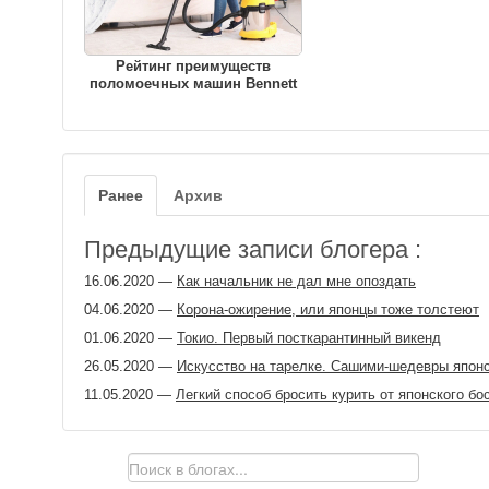
Рейтинг преимуществ
поломоечных машин Bennett
Ранее
Архив
Предыдущие записи блогера :
16.06.2020
—
Как начальник не дал мне опоздать
04.06.2020
—
Корона-ожирение, или японцы тоже толстеют
01.06.2020
—
Токио. Первый посткарантинный викенд
26.05.2020
—
Искусство на тарелке. Сашими-шедевры япон
11.05.2020
—
Легкий способ бросить курить от японского бо