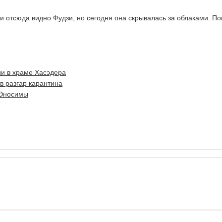
ни отсюда видно Фудзи, но сегодня она скрывалась за облаками. П
и в храме Хасэдера
 разгар карантина
 Эносимы