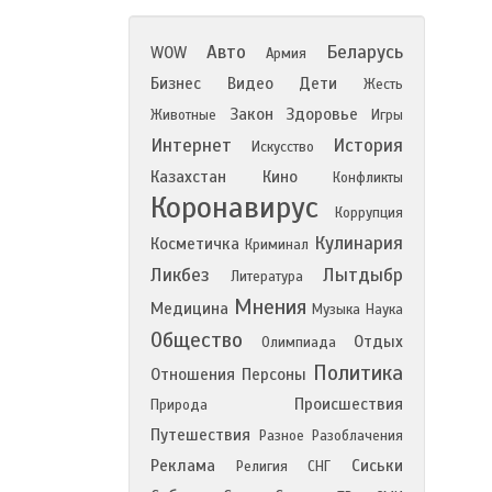
Авто
Беларусь
WOW
Армия
Бизнес
Видео
Дети
Жесть
Закон
Здоровье
Животные
Игры
Интернет
История
Искусство
Казахстан
Кино
Конфликты
Коронавирус
Коррупция
Кулинария
Косметичка
Криминал
Ликбез
Лытдыбр
Литература
Мнения
Медицина
Музыка
Наука
Общество
Отдых
Олимпиада
Политика
Отношения
Персоны
Происшествия
Природа
Путешествия
Разное
Разоблачения
Реклама
Сиськи
Религия
СНГ