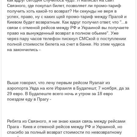
как вдруг сегодня случилось чудо. Я написал на сайт
Связного, где покупал билет, позволяет ли промо-тариф
получить хоть какой-то возврат? Ни секунды не веря в
успех, право, ну с каких щей промо-тариф между Прагой и
Киевом будет возвратным. Как вдруг получил ответ, что "...в
связи с отменой рейсов между РФ и Украиной вы получаете
право на вынужденный возврат в полном обьеме". Уже
через пару часов телефон пискнул СМСкой о поступлении
полной стоимости билета на счет в банке. Но этим чудеса
на закончились -
Выше говорил, что лечу первым рейсом Ryanair из
аэропорта Увда на юге Израиля в Будапешт, 7 ноября, да за
29 евро. В Будапеште всего ночь и утром за 18 евро
поездом еду в Прагу -
Ребята из Связного, я не знаю какая связь между рейсами
Прага - Киев и отменой рейсов между РФ и Украиной, но
спасибо за полный возврат стоимости по невозвратному