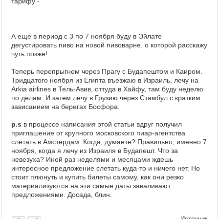
тарифу -
А еще в период с 3 по 7 ноября буду в Эйлате
дегустировать пиво на новой пивоварне, о которой расскажу
чуть позже!
Теперь перепрыгнем через Прагу с Будапештом и Каиром.
Тридцатого ноября из Египта въезжаю в Израиль, лечу на
Arkia airlines в Тель-Авив, оттуда в Хайфу, там буду неделю
по делам. И затем лечу в Грузию через Стамбул с кратким
зависанием на берегах Босфора.
p.s
в процессе написания этой статьи вдруг получил
приглашение от крупного московского пиар-агентства
слетать в Амстердам. Когда, думаете? Правильно, именно 7
ноября, когда я лечу из Израиля в Будапешт. Что за
невезуха? Иной раз неделями и месяцами ждешь
интересное предложение слетать куда-то и ничего нет. Но
стоит плюнуть и купить билеты самому, как они резко
материализуются на эти самые даты заваливают
предложениями. Досада, блин.
Источник