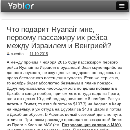
Разместить статью
Войти
Что подарит Ryanair мне,
Неделя
первому пассажиру их рейса
Месяц
между Израилем и Венгрией?
Рейтинги
puerrtto
—
11.10.2015
А между прочим 7 ноября 2015 буду пассажиром первого
Архив
рейса Ryanair из Израиля в Будапешт! Зная скупендряйство
данного лоукоста, не жду ценных подарков, но надеюсь на
Фототоп
право бесплатного посещения туалета. Если же серьезно,
то ноябрь будет абсолютно безумным в плане поездок.
Видеотоп
Вдруг нарисовалась необходимость по делам побывать в
Дахабе в конце ноября, причем лететь туда надо из Праги,
где я аж целых 10 дней подряд начиная с 8 ноября. Раз уж
лететь в Египет, то взял билеты за $107(!) на Aegean в Каир
на недельку, а уж оттуда на Egyptair за $43 в Шарм и потом
в Дахаб автобусом. В Афинах целый световой день по пути,
отлично. При таком раскладе пропадал невозвратный билет
из Праги в Киев на МАУ (см.
Потрясающая халява с МАУ
),