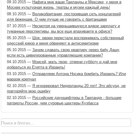
09.10.2015
—
Нафига мне ваши Таиланды и Мексики, у меня в
Москве культурная жизнь, театры и музеи каждый день!
08.10.2015
—
Великобритания, построившая сеть концлагерей
для беженцев. О чем лучше не говорить с британцами
07.10.2015
—
Несмотря на уменьшившуюся вдвое зарплату и
туманные перспективы, вы все еще впахиваете в офисе?
05.10.2015
—
Шок: евреи перестали воспринимать собственный
одесский юмор и меня обвиняют в антисемитизме
05.10.2015
—
Зачем сдавать свою квартиру через бабу Дашу,
если есть цивилизованные управляющие компании?
04.10.2015
—
Моисей, мать твою, отмени субботу и дай мне
добраться из Египта в Израиль!
03.10.2015
—
Отправляем Антона Носика бомбить Израиль? Или
маразм крепчал
02.10.2015
—
Я игнорировал Нидерланды 20 лет! Это абсурд, не
повторяйте мою ошибку
02.10.2015
—
Российские дауншифтеры в Таиланде - большие
патриоты России, чем суровые шахтеры Кузбасса