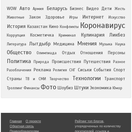
Авто
Беларусь
WOW
Бизнес
Видео
Дети
Армия
Жесть
Интернет
Закон
Здоровье
Животные
Игры
Искусство
Коронавирус
История
Казахстан
Кино
Конфликты
Кулинария
Ликбез
Косметичка
Коррупция
Криминал
Мнения
Лытдыбр
Медицина
Литература
Музыка
Наука
Общество
Отдых
Отношения
Персоны
Олимпиада
Политика
Происшествия
Путешествия
Природа
Разное
Реклама
Сиськи
События
Спорт
Разоблачения
Религия
СНГ
Технологии
Страны
Транспорт
ТВ и СМИ
Творчество
Фото
Штуки
Шоубиз
Экономика
Троллинг
Финансы
Юмор
Главная
О проекте
Рейтинг топ блогов
,
Обратная связь
упорядоченных по количеству
Правообладателям
посетителей, ссылок и