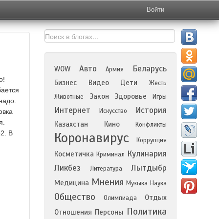
Войти
Авто
Беларусь
WOW
Армия
о!
Бизнес
Видео
Дети
Жесть
бается
Закон
Здоровье
Животные
Игры
надо.
Интернет
История
Искусство
овка
я.
Казахстан
Кино
Конфликты
2. В
Коронавирус
Коррупция
Кулинария
Косметичка
Криминал
Ликбез
Лытдыбр
Литература
Мнения
Медицина
Музыка
Наука
Общество
Отдых
Олимпиада
Политика
Отношения
Персоны