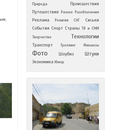
Происшествия
Природа
Путешествия
Разное
Разоблачения
ным,
Реклама
Сиськи
Религия
СНГ
События
Спорт
Страны
ТВ и СМИ
Технологии
Творчество
Транспорт
Троллинг
Финансы
Фото
Штуки
Шоубиз
Экономика
Юмор
Я