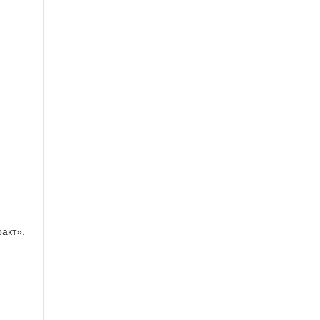
степени мы содержим Газпром»
http://t.co/uU6WIwx5
акт».