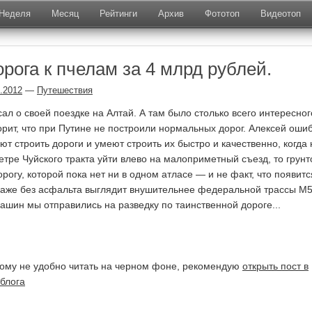
Неделя
Месяц
Рейтинги
Архив
Фототоп
Видеотоп
Дорога к пчелам за 4 млрд рублей.
.2012
—
Путешествия
сал о своей поездке на Алтай. А там было столько всего интересног
рит, что при Путине не построили нормальных дорог. Алексей оши
ют строить дороги и умеют строить их быстро и качественно, когда 
етре Чуйского тракта уйти влево на малоприметный съезд, то грунт
рогу, которой пока нет ни в одном атласе — и не факт, что появитс
аже без асфальта выглядит внушительнее федеральной трассы М5
машин мы отправились на разведку по таинственной дороге...
 кому не удобно читать на черном фоне, рекомендую
открыть пост в
блога