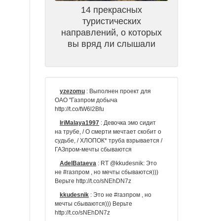
14 прекрасных
туристических
направлений, о которых
вы вряд ли слышали
yzezomu
:
Выполнен проект для
ОАО "Газпром добыча
http://t.co/tW6l2Bfu
IriMalaya1997
:
Девочка эмо сидит
на трубе, / О смерти мечтает скобит о
судьбе, / ХЛОПОК* труба взрывается /
ГАЗпром-мечты сбываются
AdelBataeva
:
RT @kkudesnik: Это
не #газпром , но мечты сбываются)))
Верьте http://t.co/sNEhDN7z
kkudesnik
:
Это не #газпром , но
мечты сбываются))) Верьте
http://t.co/sNEhDN7z