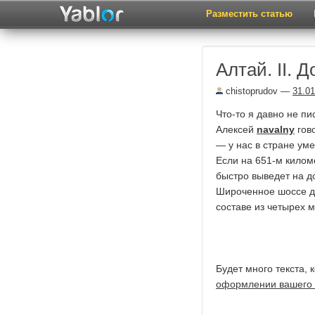
Разместить статью
Алтай. II. 
chistoprudov
—
31.01
Что-то я давно не пи
Алексей
navalny
гово
— у нас в стране уме
Если на 651-м килом
быстро выведет на до
Широченное шоссе д
составе из четырех 
Будет много текста,
оформлении вашего 