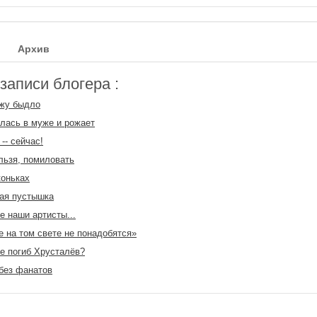
Архив
аписи блогера :
жу быдло
лась в муже и рожает
-- сейчас!
льзя, помиловать
коньках
ая пустышка
е наши артисты...
е на том свете не понадобятся»
е погиб Хрусталёв?
без фанатов