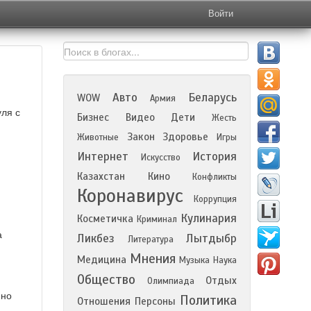
Войти
Авто
Беларусь
WOW
Армия
уля с
Бизнес
Видео
Дети
Жесть
Закон
Здоровье
Животные
Игры
Интернет
История
Искусство
Казахстан
Кино
Конфликты
Коронавирус
Коррупция
Кулинария
Косметичка
Криминал
а
Ликбез
Лытдыбр
Литература
Мнения
Медицина
Музыка
Наука
Общество
Отдых
Олимпиада
нно
Политика
Отношения
Персоны