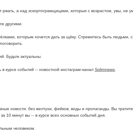
т ржать, а над эскортограмщицами, которые с возрастом, увы, не у
те другими.
тёлками, которым хочется дать за щёку. Стремитесь быть людьми, с
поговорить.
ий. Будьте актуальны.
 в курсе событий -- новостной инстаграм-канал
Solimnews
.
езные новости: без желтухи, фейков, воды и пропаганды. Вы тратите
 за 10 минут вы -- в курсе всех основных событий дня.
альным человеком.