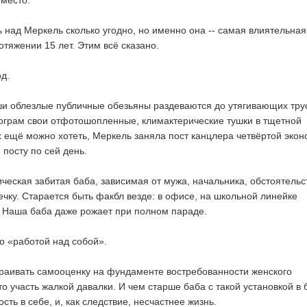
 место.
 над Меркель сколько угодно, но именно она -- самая влиятельная
тяжении 15 лет. Этим всё сказано.
од.
аши облезлые публичные обезьяны раздеваются до утягивающих тру
ограм свои отфотошопленные, климактерические тушки в тщетной
их ещё можно хотеть, Меркель заняла пост канцлера четвёртой эко
 посту по сей день.
ческая забитая баба, зависимая от мужа, начальника, обстоятельс
ечку. Старается быть факбл везде: в офисе, на школьной линейке
. Наша баба даже рожает при полном параде.
о «работой над собой».
раивать самооценку на фундаменте востребованности женского
это участь жалкой давалки. И чем старше баба с такой установкой в 
сть в себе, и, как следствие, несчастнее жизнь.