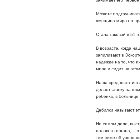
занимает его первое
Можете подтрунивать
женщина мира на про
Стала таковой в 51 г
В возрасте, когда н
запиливают в Эскорт
надежде на то, что 
мира и сидит на этом
Наша среднестатисти
делает ставку на пис
ребёнка, в больнице
Дебилки называют эт
На самом деле, выст
полового органа, -- 
тем ниже её уверенно