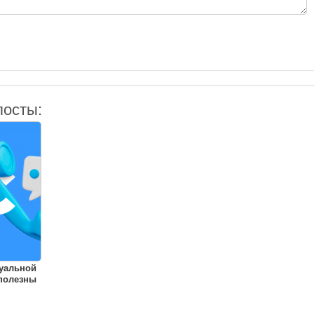
посты:
уальной
полезны