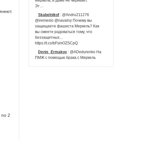
Меркель, и даже не чирикает.
Эт…
мнеют.
Skabelnikof
:
@Andru211276
@iremeslo @navalny Почему вы
защищаете фашиста Меркель? Как
вы смеете радоваться тому, что
беззащитных…
https://t.co/bFsmOZSCpQ
Denis_Ermakov
:
@ADedurenko На
ПМЖ с помощью брака с Меркель
 по 2