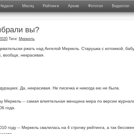
Неделя
Месяц
Рейтинги
Архив
Фототоп
Видеотоп
ыбрали вы?
2020
Теги:
Меркель
девательски ржать над Ангелой Меркель. Старушка с котомкой, баб
и, вообще, некрасивая.
в дурацких. Да, некрасивая. Не писечка и никогда ею не была.
ау Меркель -- самая влиятельная женщина мира по версии журнал
06 года.
2010 году -- Меркель свалилась на 4 строчку рейтинга, а так бессме