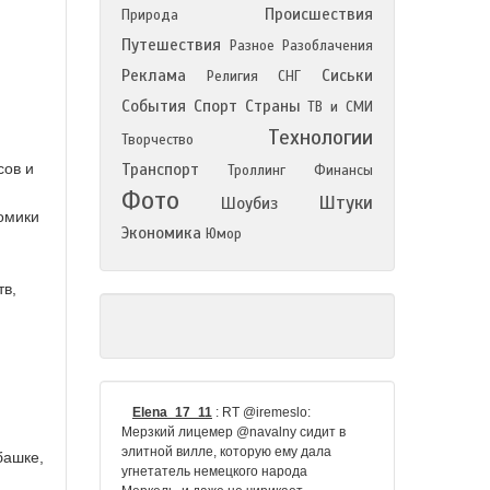
Происшествия
Природа
Путешествия
Разное
Разоблачения
Реклама
Сиськи
Религия
СНГ
События
Спорт
Страны
ТВ и СМИ
Технологии
Творчество
сов и
Транспорт
Троллинг
Финансы
Фото
Штуки
Шоубиз
номики
Экономика
Юмор
тв,
Elena_17_11
:
RT @iremeslo:
Мерзкий лицемер @navalny сидит в
элитной вилле, которую ему дала
башке,
угнетатель немецкого народа