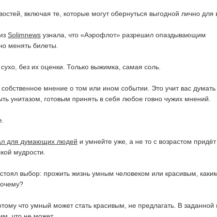
востей, включая те, которые могут обернуться выгодной лично для 
 из
Solimnews
узнала, что «Аэрофлот» разрешил опаздывающим
но менять билеты.
сухо, без их оценки. Только выжимка, самая соль.
 собственное мнение о том или ином событии. Это учит вас думать
ыть унитазом, готовым принять в себя любое говно чужих мнений.
е.
ал для думающих людей
и умнейте уже, а не то с возрастом придё
якой мудрости.
стоял выбор: прожить жизнь умным человеком или красивым, каки
Почему?
тому что умный может стать красивым, не предлагать. В заданной
м, что не может.