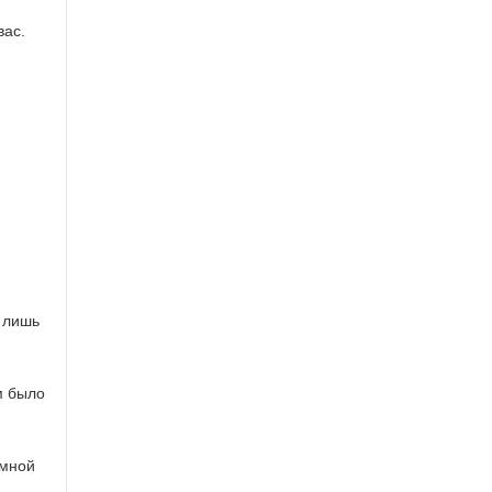
вас.
т лишь
м было
 мной