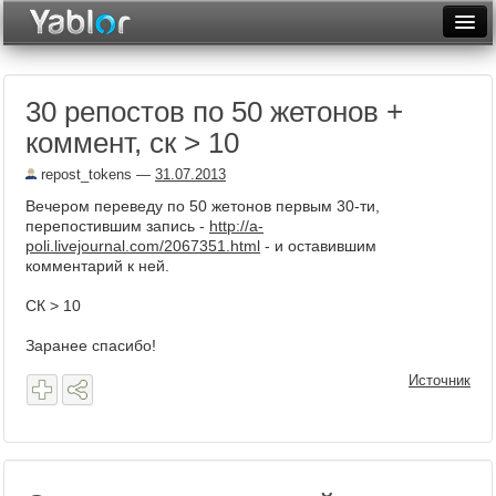
Разместить статью
Войти
30 репостов по 50 жетонов +
Неделя
коммент, ск > 10
Месяц
repost_tokens
—
31.07.2013
Рейтинги
Вечером переведу по 50 жетонов первым 30-ти,
перепостившим запись -
http://a-
Архив
poli.livejournal.com/2067351.html
- и оставившим
комментарий к ней.
Фототоп
СК > 10
Видеотоп
Заранее спасибо!
Источник