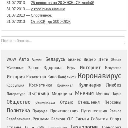
31.07.2013
—
25 репостов по 20 ЖЖЖ. СК любой!
31.07.2013
—
у кого рыба больше
31.07.2013
—
Спортивное.
31.07.2013
—
От 50СК, до 300 ЖЖЖ
Авто
Беларусь
WOW
Бизнес
Видео
Дети
Армия
Жесть
Интернет
Закон
Здоровье
Животные
Игры
Искусство
Коронавирус
История
Казахстан
Кино
Конфликты
Кулинария
Ликбез
Косметичка
Коррупция
Криминал
Мнения
Лытдыбр
Медицина
Литература
Музыка
Наука
Общество
Отдых
Отношения
Персоны
Олимпиада
Политика
Происшествия
Путешествия
Природа
Разное
Реклама
Сиськи
События
Спорт
Разоблачения
Религия
СНГ
Технологии
Страны
Транспорт
ТВ и СМИ
Творчество