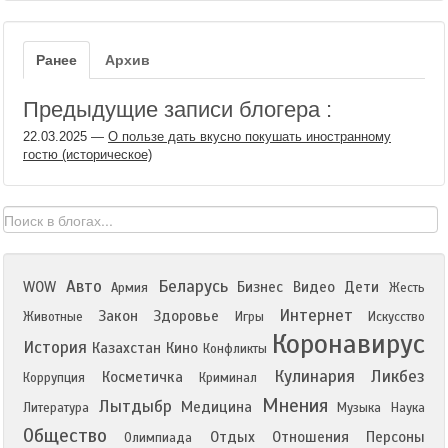
Ранее
Архив
Предыдущие записи блогера :
22.03.2025
—
О пользе дать вкусно покушать иностранному
гостю (историческое)
Авто
Беларусь
WOW
Бизнес
Видео
Дети
Армия
Жесть
Интернет
Закон
Здоровье
Животные
Игры
Искусство
Коронавирус
История
Казахстан
Кино
Конфликты
Кулинария
Ликбез
Косметичка
Коррупция
Криминал
Мнения
Лытдыбр
Медицина
Литература
Музыка
Наука
Общество
Отдых
Отношения
Персоны
Олимпиада