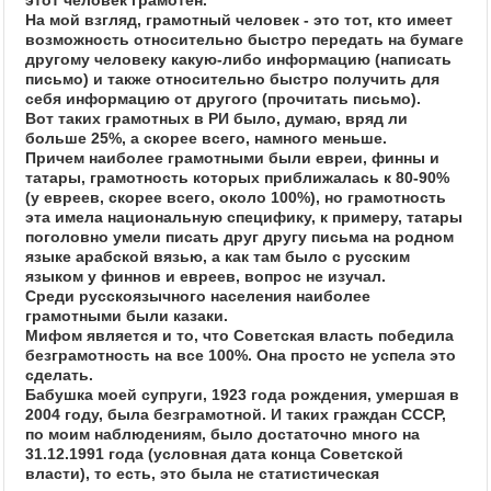
этот человек грамотен.
На мой взгляд, грамотный человек - это тот, кто имеет
возможность относительно быстро передать на бумаге
другому человеку какую-либо информацию (написать
письмо) и также относительно быстро получить для
себя информацию от другого (прочитать письмо).
Вот таких грамотных в РИ было, думаю, вряд ли
больше 25%, а скорее всего, намного меньше.
Причем наиболее грамотными были евреи, финны и
татары, грамотность которых приближалась к 80-90%
(у евреев, скорее всего, около 100%), но грамотность
эта имела национальную специфику, к примеру, татары
поголовно умели писать друг другу письма на родном
языке арабской вязью, а как там было с русским
языком у финнов и евреев, вопрос не изучал.
Среди русскоязычного населения наиболее
грамотными были казаки.
Мифом является и то, что Советская власть победила
безграмотность на все 100%. Она просто не успела это
сделать.
Бабушка моей супруги, 1923 года рождения, умершая в
2004 году, была безграмотной. И таких граждан СССР,
по моим наблюдениям, было достаточно много на
31.12.1991 года (условная дата конца Советской
власти), то есть, это была не статистическая