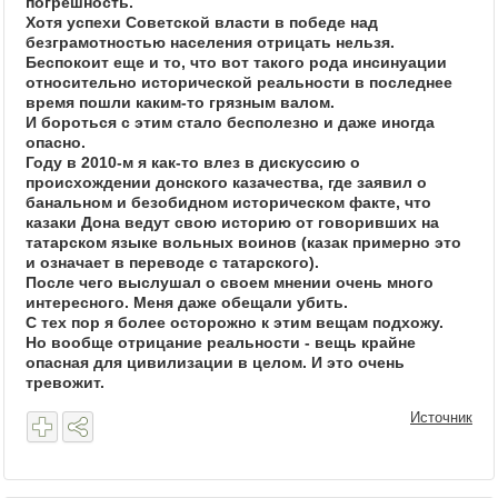
погрешность.
Хотя успехи Советской власти в победе над
безграмотностью населения отрицать нельзя.
Беспокоит еще и то, что вот такого рода инсинуации
относительно исторической реальности в последнее
время пошли каким-то грязным валом.
И бороться с этим стало бесполезно и даже иногда
опасно.
Году в 2010-м я как-то влез в дискуссию о
происхождении донского казачества, где заявил о
банальном и безобидном историческом факте, что
казаки Дона ведут свою историю от говоривших на
татарском языке вольных воинов (казак примерно это
и означает в переводе с татарского).
После чего выслушал о своем мнении очень много
интересного. Меня даже обещали убить.
С тех пор я более осторожно к этим вещам подхожу.
Но вообще отрицание реальности - вещь крайне
опасная для цивилизации в целом. И это очень
тревожит.
Источник