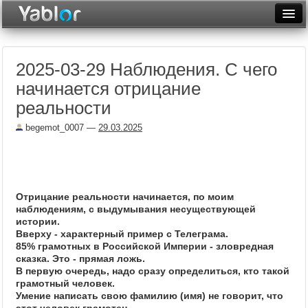
Разместить статью
Войти
2025-03-29 Наблюдения. С чего
Неделя
начинается отрицание
Месяц
реальности
Рейтинги
begemot_0007
—
29.03.2025
Архив
Фототоп
Отрицание реальности начинается, по моим
Видеотоп
наблюдениям, с выдумывания несуществующей
истории.
Вверху - характерный пример с Телеграма.
85% грамотных в Российской Империи - зловредная
сказка. Это - прямая ложь.
В первую очередь, надо сразу определиться, кто такой
грамотный человек.
Умение написать свою фамилию (имя) не говорит, что