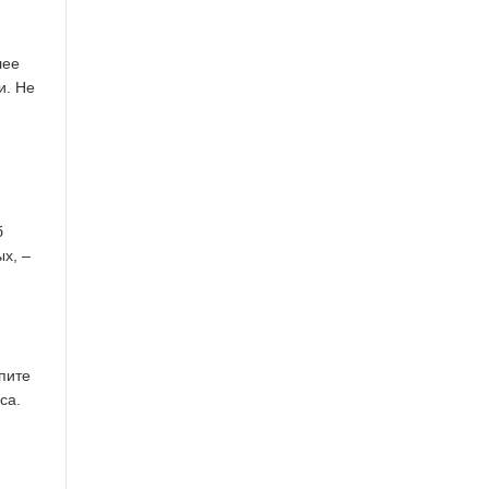
лее
и. Не
б
ых, –
пите
са.