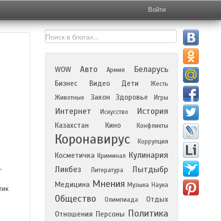
Войти
Авто
Беларусь
WOW
Армия
х
Бизнес
Видео
Дети
Жесть
Закон
Здоровье
Животные
Игры
Интернет
История
Искусство
Казахстан
Кино
Конфликты
Коронавирус
Коррупция
Кулинария
Косметичка
Криминал
,
Ликбез
Лытдыбр
Литература
Мнения
Медицина
Музыка
Наука
тик
Общество
Отдых
Олимпиада
Политика
Отношения
Персоны