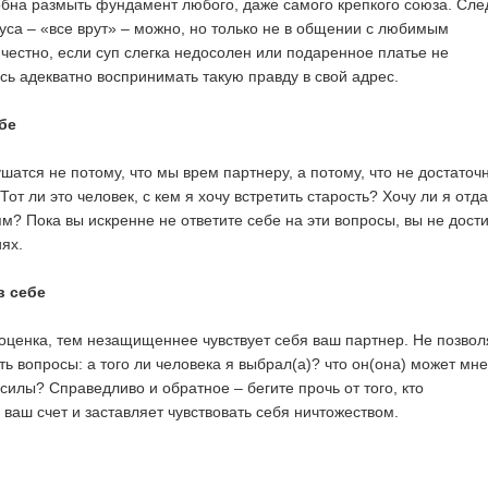
собна размыть фундамент любого, даже самого крепкого союза. Сле
уса – «все врут» – можно, но только не в общении с любимым
 честно, если суп слегка недосолен или подаренное платье не
сь адекватно воспринимать такую правду в свой адрес.
бе
атся не потому, что мы врем партнеру, а потому, что не достаточ
Тот ли это человек, с кем я хочу встретить старость? Хочу ли я отд
м? Пока вы искренне не ответите себе на эти вопросы, вы не дост
ях.
в себе
ценка, тем незащищеннее чувствует себя ваш партнер. Не позвол
 вопросы: а того ли человека я выбрал(а)? что он(она) может мне
 силы? Справедливо и обратное – бегите прочь от того, кто
ваш счет и заставляет чувствовать себя ничтожеством.