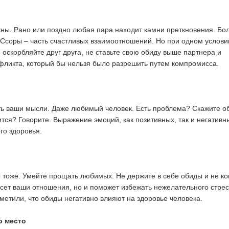
ны. Рано или поздно любая пара находит камни преткновения. Бо
. Ссоры – часть счастливых взаимоотношений. Но при одном услови
 оскорбляйте друг друга, не ставьте свою обиду выше партнера и
нфликта, который бы нельзя было разрешить путем компромисса.
ть ваши мысли. Даже любимый человек. Есть проблема? Скажите о
ится? Говорите. Выражение эмоций, как позитивных, так и негативн
го здоровья.
 тоже. Умейте прощать любимых. Не держите в себе обиды и не ко
пасет ваши отношения, но и поможет избежать нежелательного стрес
метили, что обиды негативно влияют на здоровье человека.
то место