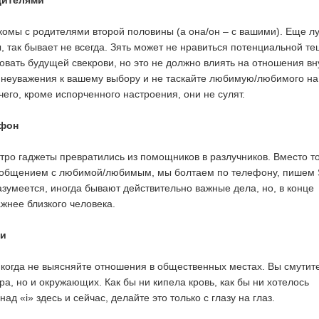
дителями
комы с родителями второй половины (а она/он – с вашими). Еще л
ы, так бывает не всегда. Зять может не нравиться потенциальной те
овать будущей свекрови, но это не должно влиять на отношения вн
 неуважения к вашему выбору и не таскайте любимую/любимого на
его, кроме испорченного настроения, они не сулят.
ефон
стро гаджеты превратились из помощников в разлучников. Вместо то
 общением с любимой/любимым, мы болтаем по телефону, пишем
азумеется, иногда бывают действительно важные дела, но, в конце
ажнее близкого человека.
ки
икогда не выясняйте отношения в общественных местах. Вы смутит
ра, но и окружающих. Как бы ни кипела кровь, как бы ни хотелось
над «i» здесь и сейчас, делайте это только с глазу на глаз.