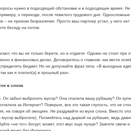
просы нужно в подходящей обстановке и в подходящее время. Не 
 примеру, о переезде, после тяжелого трудового дня. Односложные
ки – не признак безразличия. Просто ваш партнер устал, у него нет
ите беседу на потом.
ют, что вы не только берете, но и отдаете. Однако не стоит при э
енно в финансовых делах. Договоритесь о главном: как вести хозяй
аспределять бюджет. Но не допускайте фраз типа: «В выходные иде
 так как я платил(а) в прошлый раз».
ухи в слона
. Он забыл выбросить мусор? Она спалила вашу рубашку? Он купи
аплатила за Интернет? Поверьте, все это такая глупость, что не сто
я, не говоря об эмоциях. Не раздувайте из мухи слона. Вместо это
о мусор выбросите). Посмейтесь над дыркой на рубашке, ведь давн
уйте «не тот» йогурт, может, этот вкус еще лучше? Зажгите свечи и
еский вечер без Интернета…