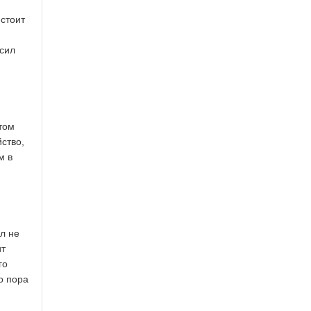
стоит
 сил
том
ство,
м в
л не
ит
го
о пора