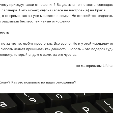
 чему приведут ваши отношения? Вы должны точно знать, совпадаю
партнера. Быть может, он(она) вовсе не настроен(а) на брак в
в то время, как вы уже мечтаете о семье. Не стесняйтесь задавать
ь разрывать бесперспективные отношения.
ность
 не за что-то, любят просто так. Все верно. Но и у этой «медали» е
 любовь нельзя принимать как данность. Любовь – это подарок суд
ловеку, который рядом с вами, за его чувства.
по материалам Lifehac
бным? Как это повлияло на ваши отношения?