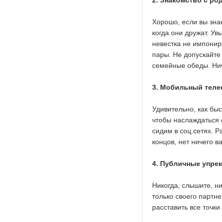
2. Знакомство с ро
Хорошо, если вы зна
когда они дружат. Ув
невестка не импонир
пары. Не допускайте
семейные обеды. Нич
3. Мобильный тел
Удивительно, как бы
чтобы наслаждаться
сидим в соц.сетях. Р
концов, нет ничего в
4. Публичные упре
Никогда, слышите, н
только своего партне
расставить все точки 