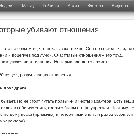
Неделя
Месяц
Рейтинги
Архив
Фототоп
Видеотоп
которые убивают отношения
– это не совсем то, что показывают в кино. Она не состоит из одни
ний и поцелуев под луной. Счастливые отношения – это труд,
ном уважении и терпении. Но гармонию легко сломать.
20 вещей, разрушающих отношения.
ь друг друга
бывает. Но не стоит путать привычки и черты характера. Есть вещи
 силах в себе изменить, сколько бы вы его не упрекали. Поэтому не
 по дому носки (привычка) и потерянный в пятый раз за сезон зон
а характера).