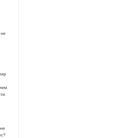
 не
пир
ием.
ти.
 не
ес?