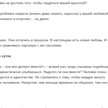
ек не достоин того, чтобы гордиться вашей красотой?
 проблема назрела (можно даже сказать, наросла) у вашей любимой
онемент в спортзал… на двоих.
вших. Они остались в прошлом. В настоящем есть новая любовь. И 
и сравнивать партнера с экс-пассиями.
в сутки
 – они все делают вместе!» – всякий раз, когда слышишь подобны
саркастически улыбаешься. Надолго ли они вместе? Человек психо-
ается в одиночестве. Не стремитесь к тому, чтобы каждую минуту
м человеком. Напротив, чем меньше времени на общение, тем оно