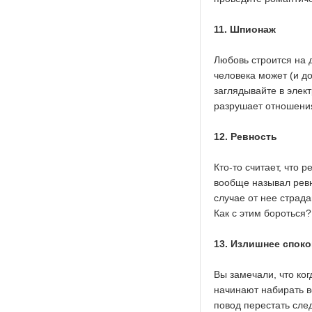
11. Шпионаж
Любовь строится на 
человека может (и д
заглядывайте в элек
разрушает отношени
12. Ревность
Кто-то считает, что 
вообще называл рев
случае от нее страд
Как с этим бороться?
13. Излишнее спок
Вы замечали, что ког
начинают набирать в
повод перестать след