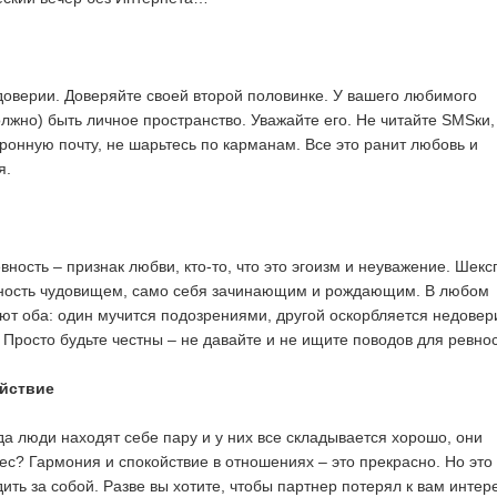
доверии. Доверяйте своей второй половинке. У вашего любимого
олжно) быть личное пространство. Уважайте его. Не читайте SMSки,
тронную почту, не шарьтесь по карманам. Все это ранит любовь и
я.
ревность – признак любви, кто-то, что это эгоизм и неуважение. Шекс
ность чудовищем, само себя зачинающим и рождающим. В любом
ают оба: один мучится подозрениями, другой оскорбляется недовер
 Просто будьте честны – не давайте и не ищите поводов для ревнос
ойствие
да люди находят себе пару и у них все складывается хорошо, они
ес? Гармония и спокойствие в отношениях – это прекрасно. Но это
ить за собой. Разве вы хотите, чтобы партнер потерял к вам интер