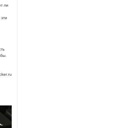
т ли
 эти
сть
ьбы.
ker.ru