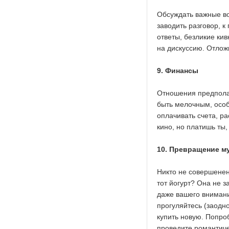
Обсуждать важные во
заводить разговор, к
ответы, безликие кив
на дискуссию. Отлож
9. Финансы
Отношения предполага
быть мелочным, особ
оплачивать счета, р
кино, но платишь ты,
10. Превращение м
Никто не совершенен
тот йогурт? Она не з
даже вашего внимани
прогуляйтесь (заодн
купить новую. Попроб
проведите романтич