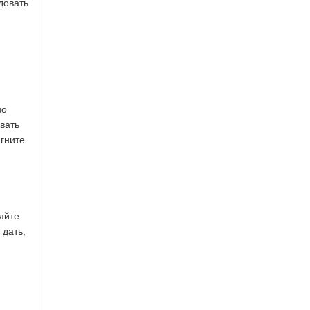
довать
но
авать
игните
яйте
 дать,