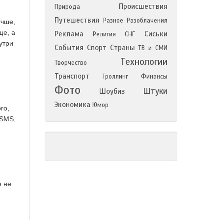
Происшествия
Природа
Путешествия
Разное
Разоблачения
учше,
ще, а
Реклама
Сиськи
Религия
СНГ
утри
События
Спорт
Страны
ТВ и СМИ
Технологии
Творчество
Транспорт
Троллинг
Финансы
Фото
Штуки
Шоубиз
Экономика
Юмор
го,
 SMS,
е не