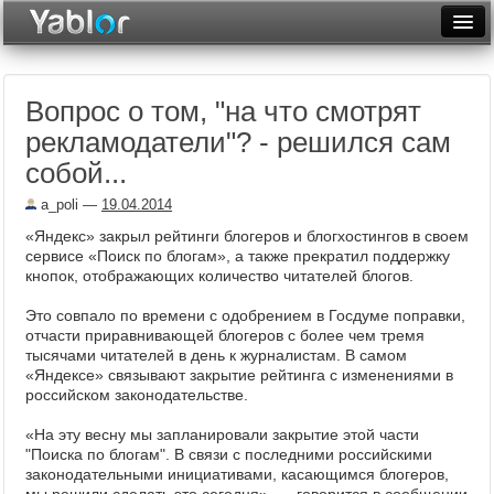
Разместить статью
Войти
Вопрос о том, "на что смотрят
Неделя
рекламодатели"? - решился сам
Месяц
собой...
Рейтинги
a_poli
—
19.04.2014
«Яндекс» закрыл рейтинги блогеров и блогхостингов в своем
Архив
сервисе «Поиск по блогам», а также прекратил поддержку
кнопок, отображающих количество читателей блогов.
Фототоп
Это совпало по времени с одобрением в Госдуме поправки,
Видеотоп
отчасти приравнивающей блогеров с более чем тремя
тысячами читателей в день к журналистам. В самом
«Яндексе» связывают закрытие рейтинга с изменениями в
российском законодательстве.
«На эту весну мы запланировали закрытие этой части
"Поиска по блогам". В связи c последними российскими
законодательными инициативами, касающимся блогеров,