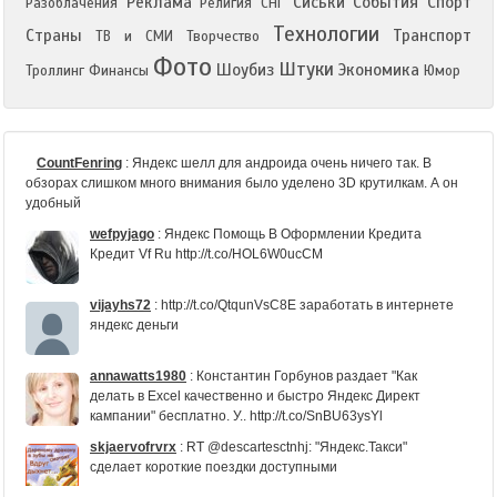
Реклама
Сиськи
События
Спорт
Разоблачения
Религия
СНГ
Технологии
Страны
Транспорт
ТВ и СМИ
Творчество
Фото
Штуки
Шоубиз
Экономика
Троллинг
Финансы
Юмор
CountFenring
:
Яндекс шелл для андроида очень ничего так. В
обзорах слишком много внимания было уделено 3D крутилкам. А он
удобный
wefpyjago
:
Яндекс Помощь В Оформлении Кредита
Кредит Vf Ru http://t.co/HOL6W0ucCM
vijayhs72
:
http://t.co/QtqunVsC8E заработать в интернете
яндекс деньги
annawatts1980
:
Константин Горбунов раздает "Как
делать в Excel качественно и быстро Яндекс Директ
кампании" бесплатно. У.. http://t.co/SnBU63ysYl
skjaervofrvrx
:
RT @descartesctnhj: "Яндекс.Такси"
сделает короткие поездки доступными