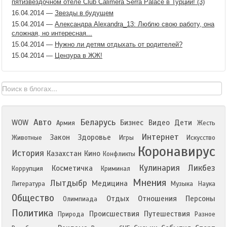
пятизвездочном отеле Club Calimera Serra Palace в Турции! (3)
16.04.2014
—
Звезды в будущем
15.04.2014
—
Александра Alexandra_13: Люблю свою работу, она
сложная, но интересная...
15.04.2014
—
Нужно ли детям отдыхать от родителей?
15.04.2014
—
Цензура в ЖЖ!
Авто
Беларусь
WOW
Бизнес
Видео
Дети
Армия
Жесть
Интернет
Закон
Здоровье
Животные
Игры
Искусство
Коронавирус
История
Казахстан
Кино
Конфликты
Кулинария
Ликбез
Косметичка
Коррупция
Криминал
Мнения
Лытдыбр
Медицина
Литература
Музыка
Наука
Общество
Отдых
Отношения
Персоны
Олимпиада
Политика
Происшествия
Путешествия
Природа
Разное