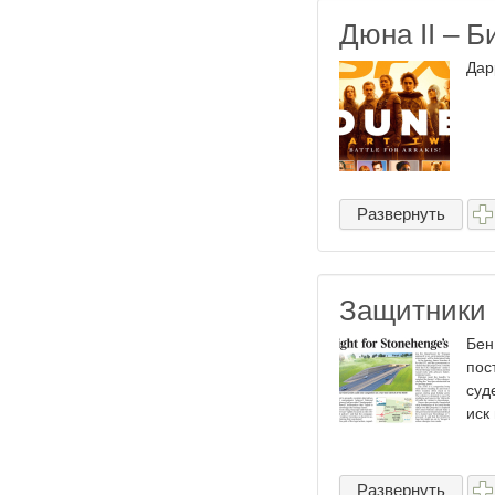
Дюна II – Б
Дар
Развернуть
Защитники 
Бен
пос
суд
иск
Развернуть