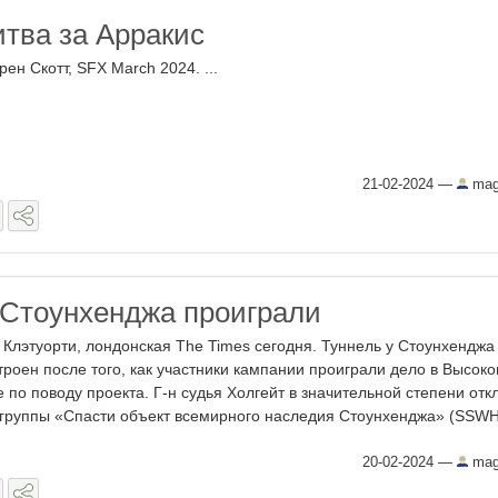
итва за Арракис
рен Скотт, SFX March 2024. ...
21-02-2024
—
mag
Стоунхенджа проиграли
 Клэтуорти, лондонская The Times сегодня. Туннель у Стоунхенджа
троен после того, как участники кампании проиграли дело в Высок
е по поводу проекта. Г-н судья Холгейт в значительной степени отк
 группы «Спасти объект всемирного наследия Стоунхенджа» (SSWHS
20-02-2024
—
mag