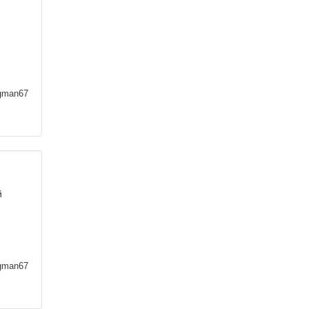
man67
й
man67