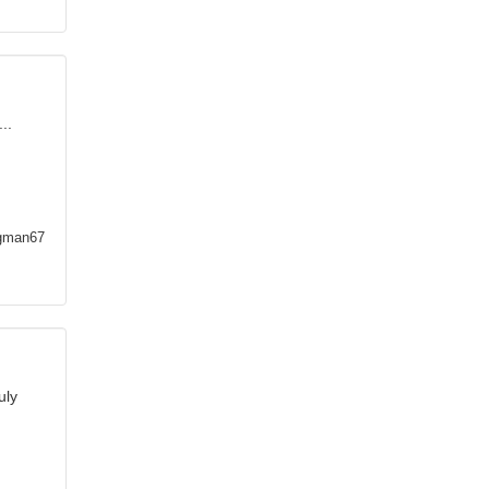
..
man67
uly