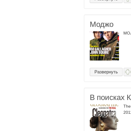
Моджо
MOJO
Развернуть
В поисках 
The
2011