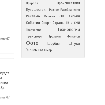
Происшествия
Природа
Путешествия
Разное
Разоблачения
Реклама
Сиськи
Религия
СНГ
События
Спорт
Страны
ТВ и СМИ
Технологии
Творчество
Транспорт
Троллинг
Финансы
man67
Фото
Штуки
Шоубиз
Экономика
Юмор
 будет
ом
лонил
), ...
man67