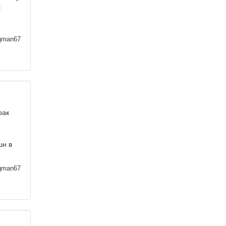
t
man67
рак
шн в
man67