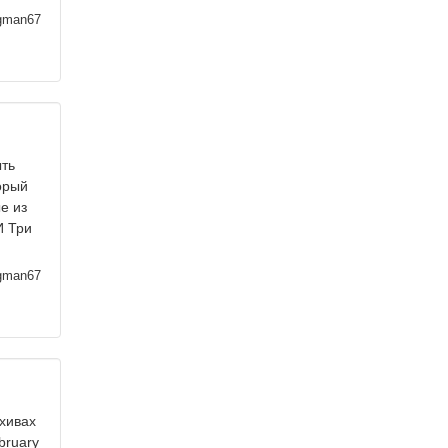
man67
ыть
орый
е из
И Три
man67
хивах
bruary