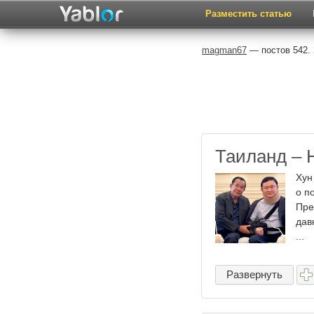
Разместить статью
magman67
— постов 542. 
Таиланд – 
Хун
о п
Пре
дав
...
Развернуть