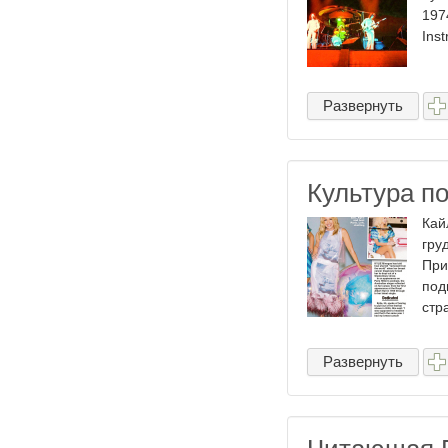
197
Inst
Развернуть
Культура п
Кай
гру
При
под
стр
Развернуть