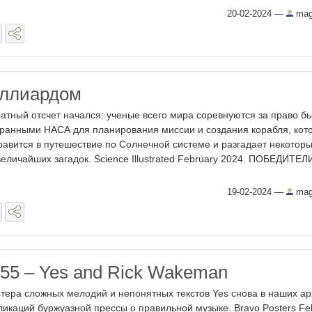
20-02-2024
—
mag
иллиардом
атный отсчет начался: ученые всего мира соревнуются за право б
ранными НАСА для планирования миссии и создания корабля, кот
равится в путешествие по Солнечной системе и разгадает некоторы
величайших загадок. Science Illustrated February 2024. ПОБЕДИТЕЛ
19-02-2024
—
mag
155 – Yes and Rick Wakeman
тера сложных мелодий и непонятных текстов Yes снова в наших ар
ликаций буржуазной прессы о правильной музыке. Bravo Posters Fe