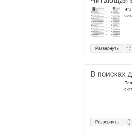
Читающая 
Что
сег
Развернуть
В поисках 
Под
сис
Развернуть