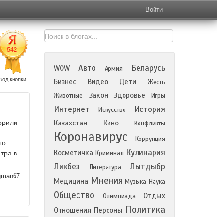
Войти
Авто
Беларусь
WOW
Армия
Код кнопки
Бизнес
Видео
Дети
Жесть
Закон
Здоровье
Животные
Игры
Интернет
История
Искусство
ворили
Казахстан
Кино
Конфликты
Коронавирус
Коррупция
го
Кулинария
Косметичка
тра в
Криминал
Ликбез
Лытдыбр
Литература
man67
Мнения
Медицина
Музыка
Наука
Общество
Отдых
Олимпиада
Политика
Отношения
Персоны