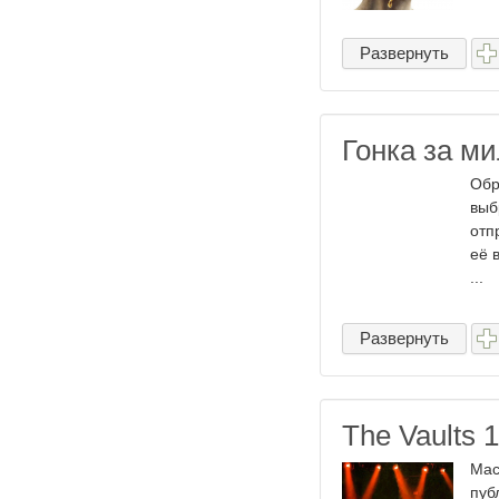
Развернуть
Гонка за м
Обр
выб
отп
её 
...
Развернуть
The Vaults 
Мас
пуб