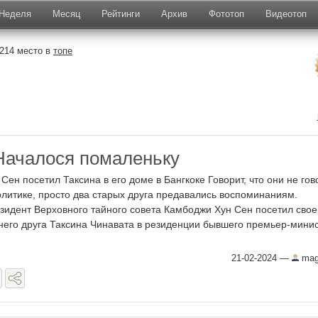
Неделя
Месяц
Рейтинги
Архив
Фототоп
Видеотоп
214 место в
топе
Началося помаленьку
 Сен посетил Таксина в его доме в Бангкоке Говорит, что они не го
олитике, просто два старых друга предавались воспоминаниям.
зидент Верховного тайного совета Камбоджи Хун Сен посетил свое
него друга Таксина Чинавата в резиденции бывшего премьер-минис
21-02-2024
—
mag