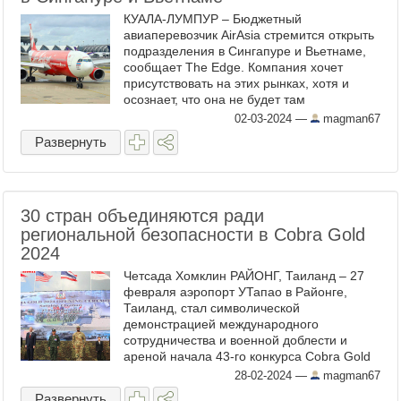
КУАЛА-ЛУМПУР – Бюджетный
авиаперевозчик AirAsia стремится открыть
подразделения в Сингапуре и Вьетнаме,
сообщает The Edge. Компания хочет
присутствовать на этих рынках, хотя и
осознает, что она не будет там
крупнейшим игроком, пишет газета со
02-03-2024
—
magman67
ссылкой на Тони Фернандеса,
Развернуть
генерального ...
30 стран объединяются ради
региональной безопасности в Cobra Gold
2024
Четсада Хомклин РАЙОНГ, Таиланд – 27
февраля аэропорт УТапао в Районге,
Таиланд, стал символической
демонстрацией международного
сотрудничества и военной доблести и
ареной начала 43-го конкурса Cobra Gold
2024. Событие, отмеченное присутствием
28-02-2024
—
magman67
уважаемых высокопоставленных лиц и ...
Развернуть