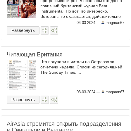
прогрессивный рок. В основном это давно
почивший британский журнал Beat
Instrumental. Но вот что интересно.
Ветераны-то оказывается, действительно
душой не стареют и по-прежнему в строю.
04-03-2024
—
magman67
Marillion, Fish, Camel, Gong, ...
Развернуть
Читающая Британия
Что покупали и читали на Островах за
отчётную неделю. Списки из сегодняшней
The Sunday Times. ...
03-03-2024
—
magman67
Развернуть
AirAsia стремится открыть подразделения
в Сингапуре и Вьетнаме