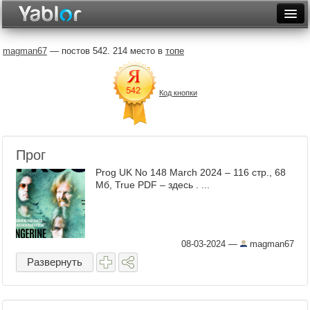
Разместить статью
Войти
magman67
— постов 542. 214 место в
топе
Неделя
Код кнопки
Месяц
Рейтинги
Архив
Прог
Prog UK No 148 March 2024 – 116 стр., 68
Фототоп
Мб, True PDF – здесь . ...
Видеотоп
08-03-2024
—
magman67
Развернуть