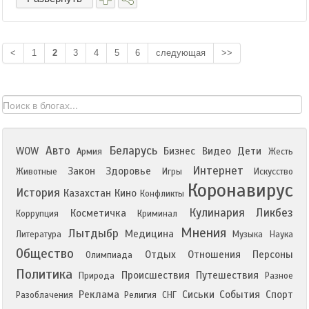
<
1
2
3
4
5
6
следующая
>>
Авто
Беларусь
WOW
Бизнес
Видео
Дети
Армия
Жесть
Интернет
Закон
Здоровье
Животные
Игры
Искусство
Коронавирус
История
Казахстан
Кино
Конфликты
Кулинария
Ликбез
Косметичка
Коррупция
Криминал
Мнения
Лытдыбр
Медицина
Литература
Музыка
Наука
Общество
Отдых
Отношения
Персоны
Олимпиада
Политика
Происшествия
Путешествия
Природа
Разное
Реклама
Сиськи
События
Спорт
Разоблачения
Религия
СНГ