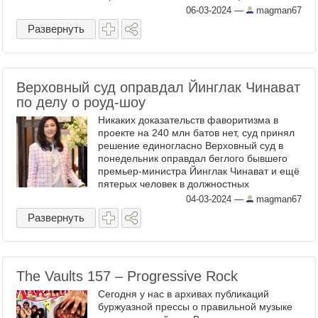
друг друга в своих одержимых и
06-03-2024
—
magman67
энциклопедических познаниях музыки. ...
Развернуть
Верховный суд оправдал Йинглак Чинават
по делу о роуд-шоу
Никаких доказательств фаворитизма в
проекте на 240 млн батов нет, суд принял
решение единогласно Верховный суд в
понедельник оправдал беглого бывшего
премьер-министра Йинглак Чинават и ещё
пятерых человек в должностных
преступлениях и сговоре при выделении
04-03-2024
—
magman67
средств на кампанию ...
Развернуть
The Vaults 157 – Progressive Rock
Сегодня у нас в архивах публикаций
буржуазной прессы о правильной музыке