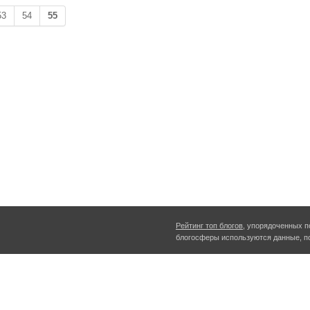
53
54
55
Рейтинг топ блогов
, упорядоченных п
блогосферы используются данные, п