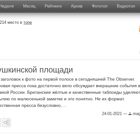
Неделя
Месяц
Рейтинги
Архив
Фототоп
Видеотоп
214 место в
топе
ушкинской площади
 заголовок к фото на первой полосе в сегодняшней The Observer.
овая пресса пока достаточно вяло обсуждает вчерашние события 
икой России. Британские жёлтые и качественные таблоиды уделяю
ытию по малюсенькой заметке и это понятно. Не их формат.
ественная пресса безусловно, ...
24-01-2021
—
mag