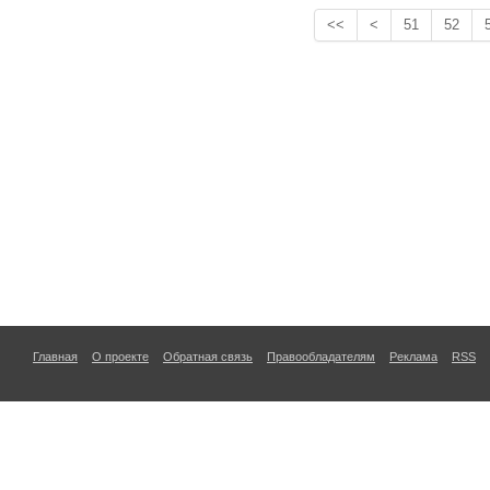
<<
<
51
52
Главная
О проекте
Обратная связь
Правообладателям
Реклама
RSS