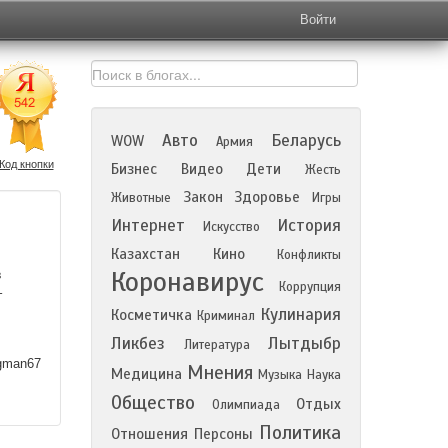
Войти
Авто
Беларусь
WOW
Армия
Код кнопки
Бизнес
Видео
Дети
Жесть
Закон
Здоровье
Животные
Игры
Интернет
История
Искусство
Казахстан
Кино
Конфликты
Коронавирус
в
Коррупция
т
Кулинария
Косметичка
Криминал
Ликбез
Лытдыбр
Литература
man67
Мнения
Медицина
Музыка
Наука
Общество
Отдых
Олимпиада
Политика
Отношения
Персоны