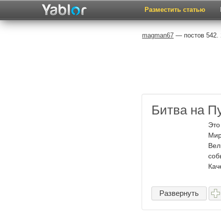
Разместить статью
magman67
— постов 542. 
Битва на П
Это
Мир
Вел
соб
Кач
Развернуть