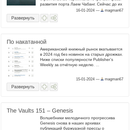
развития порта Лаем Чабанг. Сейчас до их
балконов и великолепного вида на
16-01-2024
—
magman67
тропический закат от порта ...
Развернуть
По накатанной
Американский книжный рынок вкатывается
в 2024 год без новинок на старых дрожжах.
Ниже списки популярности Publisher's
Weekly за отчётную неделю. ...
15-01-2024
—
magman67
Развернуть
The Vaults 151 – Genesis
Волшебники мелодичного прогрессива
Genesis снова в наших архивах
публикаций буржуазной прессы о