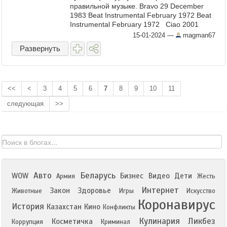
правильной музыке. Bravo 29 December
1983 Beat Instrumental February 1972 Beat
Instrumental February 1972 Ciao 2001
January-February 2024 ...
15-01-2024
—
magman67
Развернуть
<<
<
3
4
5
6
7
8
9
10
11
следующая
>>
Авто
Беларусь
WOW
Бизнес
Видео
Дети
Армия
Жесть
Интернет
Закон
Здоровье
Животные
Игры
Искусство
Коронавирус
История
Казахстан
Кино
Конфликты
Кулинария
Ликбез
Косметичка
Коррупция
Криминал