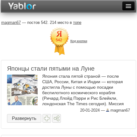
Разместить статью
Войти
magman67
— постов 542. 214 место в
топе
Неделя
Код кнопки
Месяц
Рейтинги
Архив
Японцы стали пятыми на Луне
Япония стала пятой страной — после
Фототоп
США, России, Китая и Индии — которая
достигла Луны с помощью посадки
Видеотоп
беспилотного космического корабля
(Ричард Ллойд Пэрри и Рис Блейкли,
лондонская The Times сегодня). Миссия
оказалась не совсем успешной: солнечная
20-01-2024
—
magman67
энергетическая система посадочного ...
Развернуть