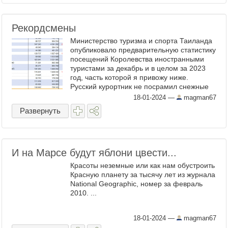
Рекордсмены
Министерство туризма и спорта Таиланда
опубликовало предварительную статистику
посещений Королевства иностранными
туристами за декабрь и в целом за 2023
год, часть которой я привожу ниже.
Русский курортник не посрамил снежные
страны и стал рекордсменом по путёвкам
18-01-2024
—
magman67
и самоходам. Почти ...
Развернуть
И на Марсе будут яблони цвести...
Красоты неземные или как нам обустроить
Красную планету за тысячу лет из журнала
National Geographic, номер за февраль
2010. ...
18-01-2024
—
magman67