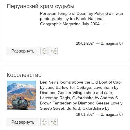
Перуанский храм судьбы
Peruvian Temple of Doom by Peter Gwin with
photographs by Ira Block. National
Geographic Magazine July 2004. ...
20-01-2024
—
magman67
Развернуть
Королевство
Ben Nevis looms above the Old Boat of Caol
by Jane Barlow Toll Cottage, Lavenham by
Diamond Geezer Village shop and cafe,
Letcombe Regis, Oxfordshire by Andrew S
Brown Tenterden by Diamond Geezer Lovely
Sheep Street, Burford, Oxfordshire by
Andrew S Brown ...
19-01-2024
—
magman67
Развернуть