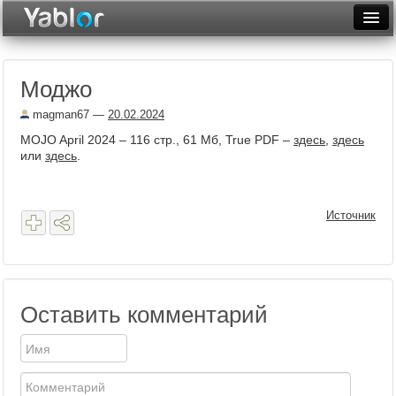
Разместить статью
Войти
Моджо
Неделя
magman67
—
20.02.2024
Месяц
MOJO April 2024 – 116 стр., 61 Мб, True PDF –
здесь
,
здесь
или
здесь
.
Рейтинги
Архив
Источник
Фототоп
Видеотоп
Оставить комментарий