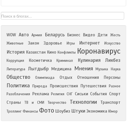
Авто
Беларусь
WOW
Бизнес
Видео
Дети
Армия
Жесть
Интернет
Закон
Здоровье
Животные
Игры
Искусство
Коронавирус
История
Казахстан
Кино
Конфликты
Кулинария
Ликбез
Косметичка
Коррупция
Криминал
Мнения
Лытдыбр
Медицина
Литература
Музыка
Наука
Общество
Отдых
Отношения
Персоны
Олимпиада
Политика
Происшествия
Путешествия
Природа
Разное
Реклама
Сиськи
События
Спорт
Разоблачения
Религия
СНГ
Технологии
Страны
Транспорт
ТВ и СМИ
Творчество
Фото
Штуки
Шоубиз
Экономика
Троллинг
Финансы
Юмор