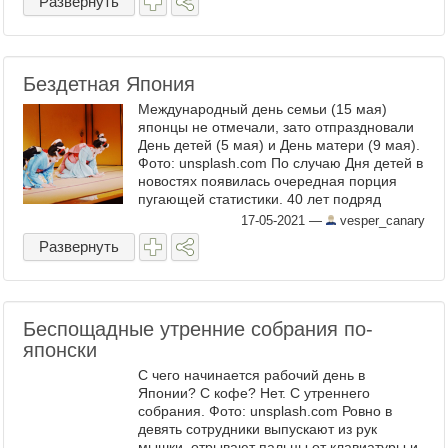
Развернуть
Бездетная Япония
Международный день семьи (15 мая)
японцы не отмечали, зато отпраздновали
День детей (5 мая) и День матери (9 мая).
Фото: unsplash.com По случаю Дня детей в
новостях появилась очередная порция
пугающей статистики. 40 лет подряд
детское население Страны восходящего
17-05-2021
—
vesper_canary
солнца ...
Развернуть
Беспощадные утренние собрания по-
японски
С чего начинается рабочий день в
Японии? С кофе? Нет. С утреннего
собрания. Фото: unsplash.com Ровно в
девять сотрудники выпускают из рук
мышки, отрывают пальцы от клавиатуры и