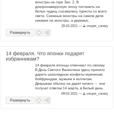
монстры на горе Зао. 2. В
докоронавирусную эпоху поглазеть на
белых чудищ съезжались туристы со всего
света. Снежные монстры на самом деле
никакие не монстры, а деревья,
обледенелые и заснеженные из-за
28-02-2021
—
vesper_canary
сильного ветра, продувающего гору Зао. К
Развернуть
...
14 февраля. Что японки подарят
избранникам?
14 февраля японцы отмечают по-своему.
В День Святого Валентина здесь принято
дарить шоколадные конфеты мужчинам:
бойфрендам, мужьям и коллегам.
Девушкам обычно не дарят ничего -- они
получат ответки 14 марта, в Белый день.
Повлиял ли коронавирус на отношение
09-02-2021
—
vesper_canary
японок к празднику? ...
Развернуть