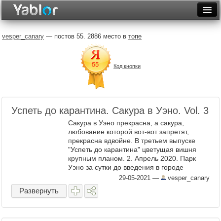
Разместить статью
Войти
vesper_canary
— постов 55. 2886 место в
топе
Неделя
Код кнопки
Месяц
Рейтинги
Архив
Успеть до карантина. Сакура в Уэно. Vol. 3
Сакура в Уэно прекрасна, а сакура,
Фототоп
любование которой вот-вот запретят,
прекрасна вдвойне. В третьем выпуске
Видеотоп
"Успеть до карантина" цветущая вишня
крупным планом. 2. Апрель 2020. Парк
Уэно за сутки до введения в городе
режима ЧС. 3. 4. 5. 6. 7. 8. В ...
29-05-2021
—
vesper_canary
Развернуть