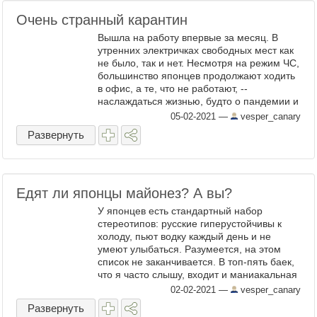
Очень странный карантин
Вышла на работу впервые за месяц. В
утренних электричках свободных мест как
не было, так и нет. Несмотря на режим ЧС,
большинство японцев продолжают ходить
в офис, а те, что не работают, --
наслаждаться жизнью, будто о пандемии и
не слышали. Во вторник власти объявили
05-02-2021
—
vesper_canary
о продлении ...
Развернуть
Едят ли японцы майонез? А вы?
У японцев есть стандартный набор
стереотипов: русские гиперустойчивы к
холоду, пьют водку каждый день и не
умеют улыбаться. Разумеется, на этом
список не заканчивается. В топ-пять баек,
что я часто слышу, входит и маниакальная
любовь россиян к майонезу. Фото:
02-02-2021
—
vesper_canary
unsplash.com Японцы ...
Развернуть