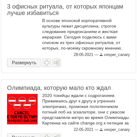
3 офисных ритуала, от которых японцам
лучше избавиться
В основе японской корпоративной
культуры лежат дисциплина, строгое
следование предписаниям и жесткая
иерархия. Cегодня поделюсь с вами
списком из трех офисных ритуалов, от
которых, по-моему скромному мнению,
японцам лучше избавиться. Фото:
28-05-2021
—
vesper_canary
unsplash.com 1. Тёрэй Утренние ...
Развернуть
Олимпиада, которую мало кто ждал
2020 токийцы ждали с содроганием.
Прижимаясь друг к другу в утренних
электричках, промокая полотенчиком
потный лоб на эскалаторе, они с ужасом
представляли метро во время Олимпиады.
Картинка на сайте change.org к петиции за
отмену Олимпиады в Токио. Страхи
22-05-2021
—
vesper_canary
копились-копились и ...