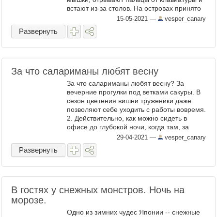
встают из-за столов. На островах принято
приходить на работу заранее, хотя бы за
15-05-2021
—
vesper_canary
пятнадцать минут, ...
Развернуть
За что салариманы любят весну
За что салариманы любят весну? За
вечерние прогулки под ветками сакуры. В
сезон цветения вишни труженики даже
позволяют себе уходить с работы вовремя.
2. Действительно, как можно сидеть в
офисе до глубокой ночи, когда там, за
окном, ждет сакура? Заставлять сакуру
29-04-2021
—
vesper_canary
ждать -- дикая ...
Развернуть
В гостях у снежных монстров. Ночь на
морозе.
Одно из зимних чудес Японии -- снежные