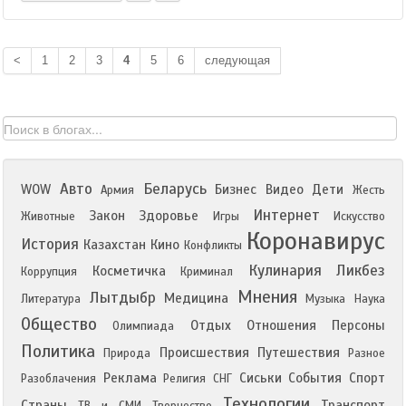
<
1
2
3
4
5
6
следующая
Авто
Беларусь
WOW
Бизнес
Видео
Дети
Армия
Жесть
Интернет
Закон
Здоровье
Животные
Игры
Искусство
Коронавирус
История
Казахстан
Кино
Конфликты
Кулинария
Ликбез
Косметичка
Коррупция
Криминал
Мнения
Лытдыбр
Медицина
Литература
Музыка
Наука
Общество
Отдых
Отношения
Персоны
Олимпиада
Политика
Происшествия
Путешествия
Природа
Разное
Реклама
Сиськи
События
Спорт
Разоблачения
Религия
СНГ
Технологии
Страны
Транспорт