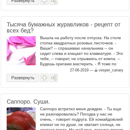
Развернуть
Тысяча бумажных журавликов - рецепт от
всех бед?
Вышла на работу после отпуска. На столе
стопка квадратных розовых листочков. -
Ваши? -- спрашиваю начальника -- он
сидит слева и клацает по клавиатуре. - Это
тебе, -- говорит, не отрываясь от компа. --
Будешь оригами мастерить. - Я тоже по
вам скучала. А если серьезно? Начальник
27-06-2019
—
vesper_canary
у ...
Развернуть
Саппоро. Суши.
Саппоро встретил меня дождем. - Ты еще
не разочаровалась? Погодка у нас не
очень, - говорит подруга. Ей хоккайдовский
климат не по душе, не хватает солнца, не
хватает тепла. На мой вкус, погодка просто