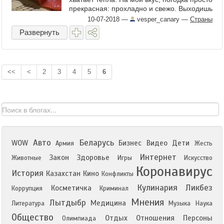
прекрасная: прохладно и свежо. Выходишь
с утра на улицу, и накатывают
10-07-2018
—
vesper_canary
—
Страны
воспоминания о ...
Развернуть
<<
<
2
3
4
5
6
Авто
Беларусь
WOW
Бизнес
Видео
Дети
Армия
Жесть
Интернет
Закон
Здоровье
Животные
Игры
Искусство
Коронавирус
История
Казахстан
Кино
Конфликты
Кулинария
Ликбез
Косметичка
Коррупция
Криминал
Мнения
Лытдыбр
Медицина
Литература
Музыка
Наука
Общество
Отдых
Отношения
Персоны
Олимпиада