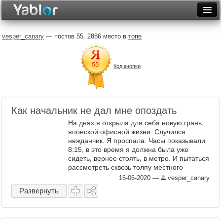
Разместить статью
Войти
vesper_canary
— постов 55. 2886 место в
топе
Неделя
Код кнопки
Месяц
Рейтинги
Архив
Как начальник не дал мне опоздать
На днях я открыла для себя новую грань
Фототоп
японской офисной жизни. Случился
нежданчик. Я проспала. Часы показывали
Видеотоп
8:15, в это время я должна была уже
сидеть, вернее стоять, в метро. И пытаться
рассмотреть сквозь толпу местного
Икемена. "Плохи дела! Ну же, соображай
16-06-2020
—
vesper_canary
заспанная голова!" ...
Развернуть