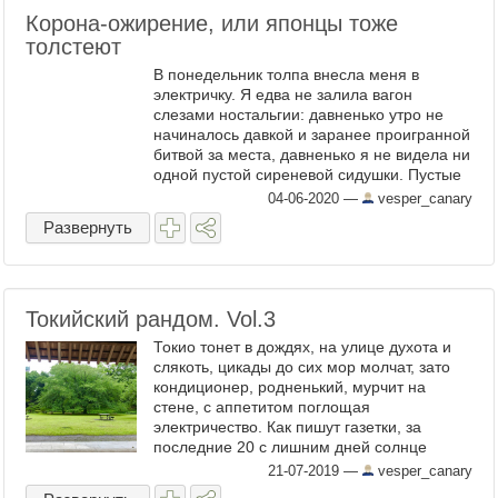
Корона-ожирение, или японцы тоже
толстеют
В понедельник толпа внесла меня в
электричку. Я едва не залила вагон
слезами ностальгии: давненько утро не
начиналось давкой и заранее проигранной
битвой за места, давненько я не видела ни
одной пустой сиреневой сидушки. Пустые
полки в токийском супермаркете в разгар
04-06-2020
—
vesper_canary
корона-вируса ...
Развернуть
Токийский рандом. Vol.3
Токио тонет в дождях, на улице духота и
слякоть, цикады до сих мор молчат, зато
кондиционер, родненький, мурчит на
стене, c аппетитом поглощая
электричество. Как пишут газетки, за
последние 20 с лишним дней солнце
выглянуло из-за туч всего на 3 часа.
21-07-2019
—
vesper_canary
Пришло время вспомнить, каким был ...