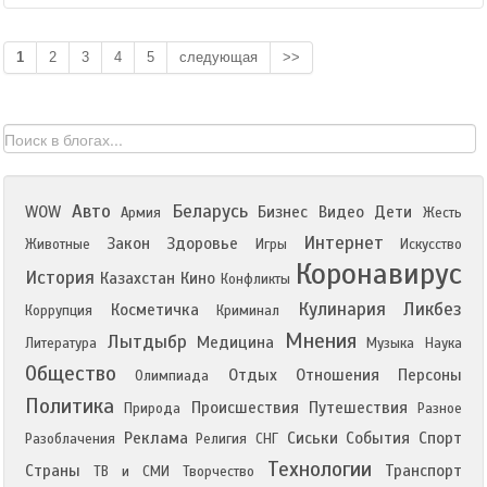
1
2
3
4
5
следующая
>>
Авто
Беларусь
WOW
Бизнес
Видео
Дети
Армия
Жесть
Интернет
Закон
Здоровье
Животные
Игры
Искусство
Коронавирус
История
Казахстан
Кино
Конфликты
Кулинария
Ликбез
Косметичка
Коррупция
Криминал
Мнения
Лытдыбр
Медицина
Литература
Музыка
Наука
Общество
Отдых
Отношения
Персоны
Олимпиада
Политика
Происшествия
Путешествия
Природа
Разное
Реклама
Сиськи
События
Спорт
Разоблачения
Религия
СНГ
Технологии
Страны
Транспорт
ТВ и СМИ
Творчество