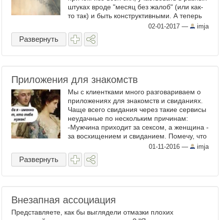
штуках вроде "месяц без жалоб" (или как-
то так) и быть конструктивными. А теперь
сеанс разоблачения черной магии -
02-01-2017
—
imja
почему это может быть ...
Развернуть
Приложения для знакомств
Мы с клиентками много разговариваем о
приложениях для знакомств и свиданиях.
Чаще всего свидания через такие сервисы
неудачные по нескольким причинам:
-Мужчина приходит за сексом, а женщина -
за восхищением и свиданием. Помечу, что
те женщины, что используют приложение
01-11-2016
—
imja
для секса, им ...
Развернуть
Внезапная ассоциация
Представляете, как бы выглядели отмазки плохих