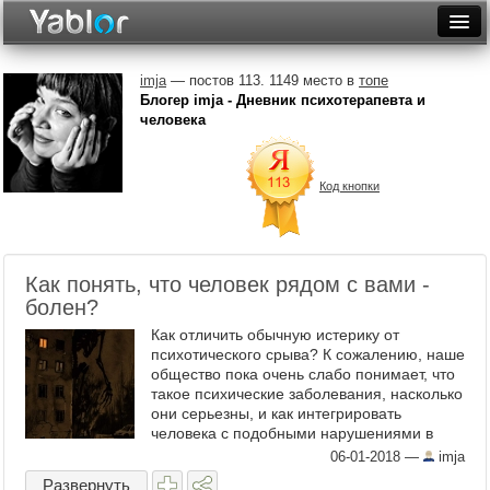
Разместить статью
Войти
imja
— постов 113. 1149 место в
топе
Блогер imja - Дневник психотерапевта и
Неделя
человека
Месяц
Код кнопки
Рейтинги
Архив
Как понять, что человек рядом с вами -
Фототоп
болен?
Видеотоп
Как отличить обычную истерику от
психотического срыва? К сожалению, наше
общество пока очень слабо понимает, что
такое психические заболевания, насколько
они серьезны, и как интегрировать
человека с подобными нарушениями в
общество. Зачастую тяжело больных
06-01-2018
—
imja
людей не ведут к психиатрам, ...
Развернуть