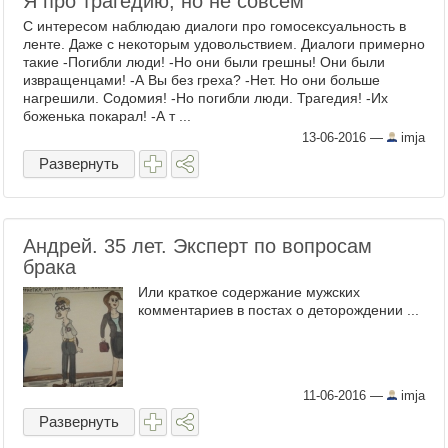
Я про трагедию, но не совсем
С интересом наблюдаю диалоги про гомосексуальность в
ленте. Даже с некоторым удовольствием. Диалоги примерно
такие -Погибли люди! -Но они были грешны! Они были
извращенцами! -А Вы без греха? -Нет. Но они больше
нагрешили. Содомия! -Но погибли люди. Трагедия! -Их
боженька покарал! -А т ...
13-06-2016
—
imja
Развернуть
Андрей. 35 лет. Эксперт по вопросам
брака
Или краткое содержание мужских
комментариев в постах о деторождении ...
11-06-2016
—
imja
Развернуть