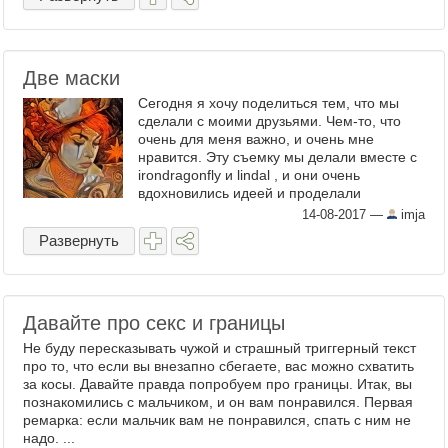
Две маски
Сегодня я хочу поделиться тем, что мы
сделали с моими друзьями. Чем-то, что
очень для меня важно, и очень мне
нравится. Эту съемку мы делали вместе с
irondragonfly и lindal , и они очень
вдохновились идеей и проделали
фантастическую работу: мы вместе из
14-08-2017
—
imja
ничего сделали ...
Развернуть
Давайте про секс и границы
Не буду пересказывать чужой и страшный триггерный текст
про то, что если вы внезапно сбегаете, вас можно схватить
за косы. Давайте правда попробуем про границы. Итак, вы
познакомились с мальчиком, и он вам понравился. Первая
ремарка: если мальчик вам не понравился, спать с ним не
надо. ...