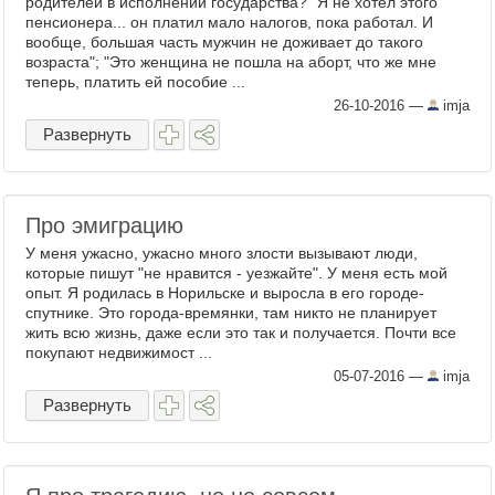
родителей в исполнении государства? "Я не хотел этого
пенсионера... он платил мало налогов, пока работал. И
вообще, большая часть мужчин не доживает до такого
возраста"; "Это женщина не пошла на аборт, что же мне
теперь, платить ей пособие ...
26-10-2016
—
imja
Развернуть
Про эмиграцию
У меня ужасно, ужасно много злости вызывают люди,
которые пишут "не нравится - уезжайте". У меня есть мой
опыт. Я родилась в Норильске и выросла в его городе-
спутнике. Это города-времянки, там никто не планирует
жить всю жизнь, даже если это так и получается. Почти все
покупают недвижимост ...
05-07-2016
—
imja
Развернуть